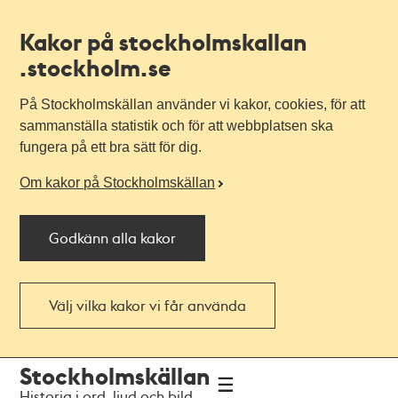
Kakor på stockholmskallan
.stockholm.se
På Stockholmskällan använder vi kakor, cookies, för att
sammanställa statistik och för att webbplatsen ska
fungera på ett bra sätt för dig.
Om kakor på Stockholmskällan
Godkänn alla kakor
Välj vilka kakor vi får använda
Till
Till
Stockholmskällan
navigationen
huvudinnehållet
Historia i ord, ljud och bild