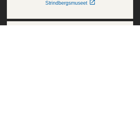
Strindbergsmuseet
Thielska Galleriet
Världskulturmuseerna