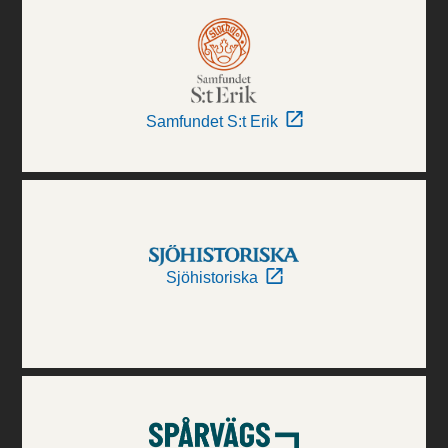
Samfundet S:t Erik
Sjöhistoriska