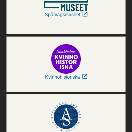
Spårvägsmuseet
Kvinnohistoriska