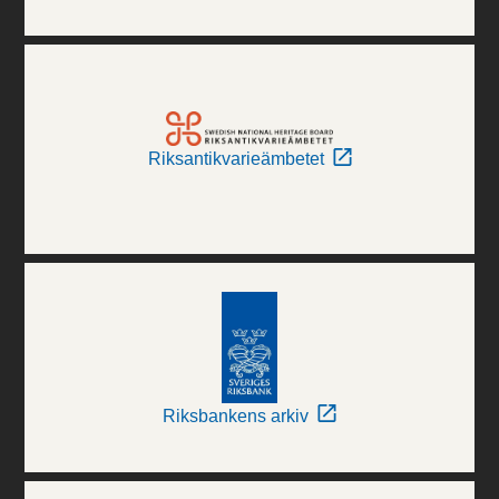
Riksantikvarieämbetet
Riksbankens arkiv