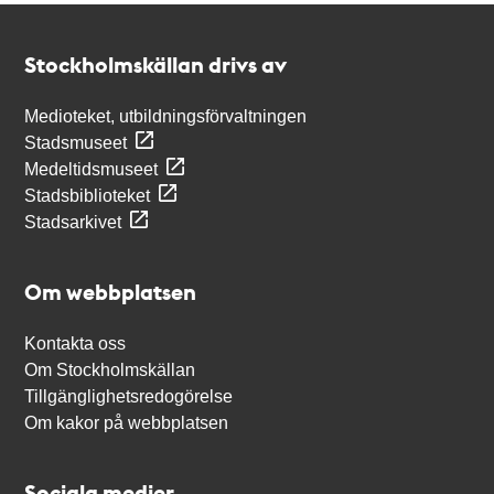
Kontakt
Stockholmskällan
Stockholmskällan drivs av
Medioteket, utbildningsförvaltningen
Stadsmuseet
Medeltidsmuseet
Stadsbiblioteket
Stadsarkivet
Om webbplatsen
Kontakta oss
Om Stockholmskällan
Tillgänglighetsredogörelse
Om kakor på webbplatsen
Sociala medier