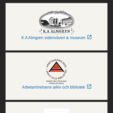
K A Almgren sidenväveri & museum
Arbetarrörelsens arkiv och bibliotek