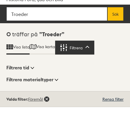
Sök
Fritextsök
Sök
Sökresultat
0
träffar på
Troeder
Visa karta
Visa lista
Filtrera
Filtrera
Filtrera tid
Filtrera materialtyper
Visningsläge
Totalt
Valda filter:
Föremål
Rensa filter
0
träffar
Lista
Karta