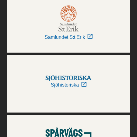
Samfundet S:t Erik
Sjöhistoriska