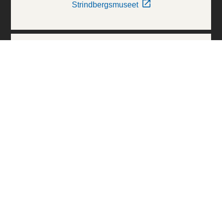
Strindbergsmuseet
Thielska Galleriet
Världskulturmuseerna