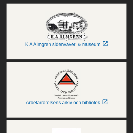
K A Almgren sidenväveri & museum
Arbetarrörelsens arkiv och bibliotek