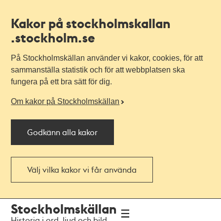
Kakor på stockholmskallan
.stockholm.se
På Stockholmskällan använder vi kakor, cookies, för att
sammanställa statistik och för att webbplatsen ska
fungera på ett bra sätt för dig.
Om kakor på Stockholmskällan
Godkänn alla kakor
Välj vilka kakor vi får använda
Till
Till
Stockholmskällan
navigationen
huvudinnehållet
Historia i ord, ljud och bild