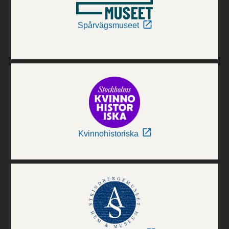
Spårvägsmuseet
Kvinnohistoriska