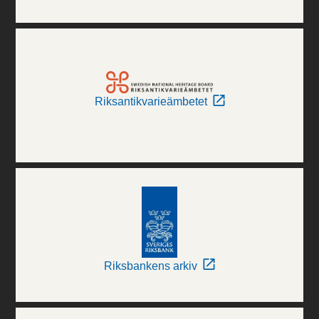
Riksantikvarieämbetet
Riksbankens arkiv