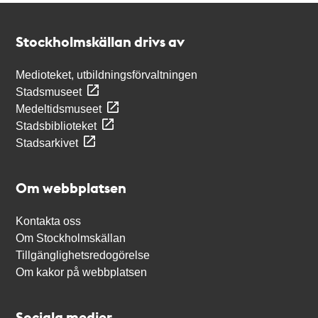
Kontakt
Stockholmskällan
Stockholmskällan drivs av
Medioteket, utbildningsförvaltningen
Stadsmuseet
Medeltidsmuseet
Stadsbiblioteket
Stadsarkivet
Om webbplatsen
Kontakta oss
Om Stockholmskällan
Tillgänglighetsredogörelse
Om kakor på webbplatsen
Sociala medier