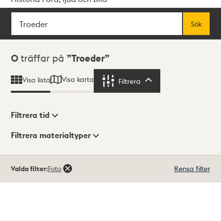
Sök
Fritextsök
Sök
Sökresultat
0
träffar på
Troeder
Visa karta
Visa lista
Filtrera
Filtrera
Filtrera tid
Filtrera materialtyper
Visningsläge
Totalt
Valda filter:
Foto
Rensa filter
0
träffar
Lista
Karta