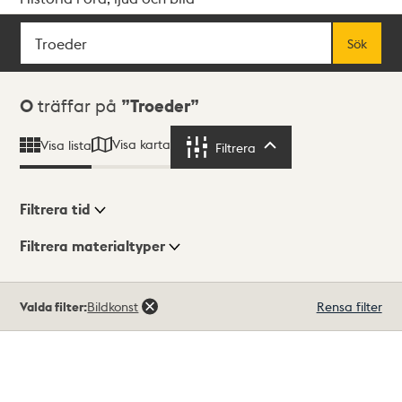
Sök
Fritextsök
Sök
Sökresultat
0
träffar på
Troeder
Visa karta
Visa lista
Filtrera
Filtrera
Filtrera tid
Filtrera materialtyper
Visningsläge
Totalt
Valda filter:
Bildkonst
Rensa filter
0
träffar
Lista
Karta