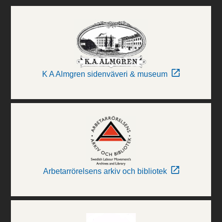
K A Almgren sidenväveri & museum
Arbetarrörelsens arkiv och bibliotek