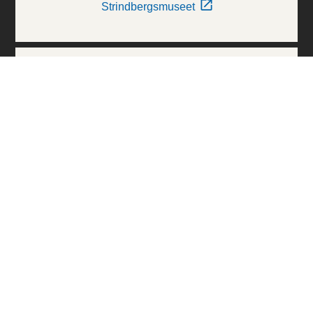
Strindbergsmuseet
Thielska Galleriet
Världskulturmuseerna