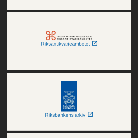
Riksantikvarieämbetet
Riksbankens arkiv