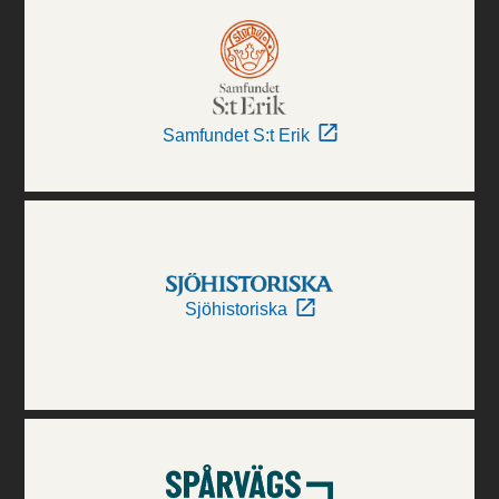
Samfundet S:t Erik
Sjöhistoriska