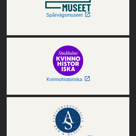
Spårvägsmuseet
Kvinnohistoriska