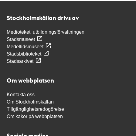
Kontakt
Stockholmskällan
Stockholmskällan drivs av
Medioteket, utbildningsförvaltningen
Stadsmuseet
Medeltidsmuseet
Stadsbiblioteket
Stadsarkivet
Om webbplatsen
Kontakta oss
Om Stockholmskällan
Tillgänglighetsredogörelse
Om kakor på webbplatsen
Sociala medier