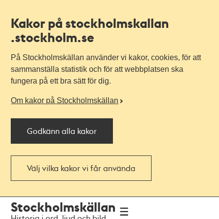
Kakor på stockholmskallan
.stockholm.se
På Stockholmskällan använder vi kakor, cookies, för att
sammanställa statistik och för att webbplatsen ska
fungera på ett bra sätt för dig.
Om kakor på Stockholmskällan
Godkänn alla kakor
Välj vilka kakor vi får använda
Till
Till
Stockholmskällan
navigationen
huvudinnehållet
Historia i ord, ljud och bild