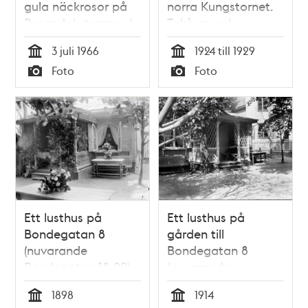
gula näckrosor på
norra Kungstornet.
Rosendals terrass. I
Takåsar och
fonden Gärdet
Johannes kyrka i
3 juli 1966
1924 till 1929
bakgrunden.
Tid
Tid
Foto
Foto
Typ
Typ
Ett lusthus på
Ett lusthus på
Bondegatan 8
gården till
(nuvarande
Bondegatan 8
Bondegatan 18-22).
(nuvarande
Bondegatan 18-22).
1898
1914