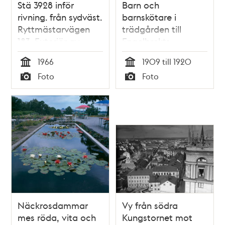
Stä 3928 inför
Barn och
rivning. från sydväst.
barnskötare i
Ryttmästarvägen
trädgården till
183. Exteriör av
Engelbrekts
mindre hus av trä
barnkrubba.
1966
1909 till 1920
Tid
Tid
Foto
Foto
Typ
Typ
Näckrosdammar
Vy från södra
mes röda, vita och
Kungstornet mot