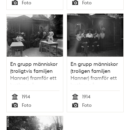
Tid
Tid
Foto
Foto
Typ
Typ
En grupp människor
En grupp människor
(troligtvis familjen
(troligen familjen
Hanner) framför ett
Hanner) framför ett
lusthus på
lusthus på
Bondegatan 8
Bondegatan 8
1914
1914
(nuvarande
(nuvarande
Tid
Tid
Foto
Foto
Bondegatan 18-20).
Bondegatan 18-20).
Typ
Typ