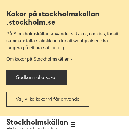
Kakor på stockholmskallan
.stockholm.se
På Stockholmskällan använder vi kakor, cookies, för att
sammanställa statistik och för att webbplatsen ska
fungera på ett bra sätt för dig.
Om kakor på Stockholmskällan
Godkänn alla kakor
Välj vilka kakor vi får använda
Till
Till
Stockholmskällan
navigationen
huvudinnehållet
Historia i ord, ljud och bild