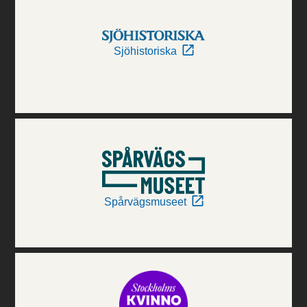
Sjöhistoriska
Spårvägsmuseet