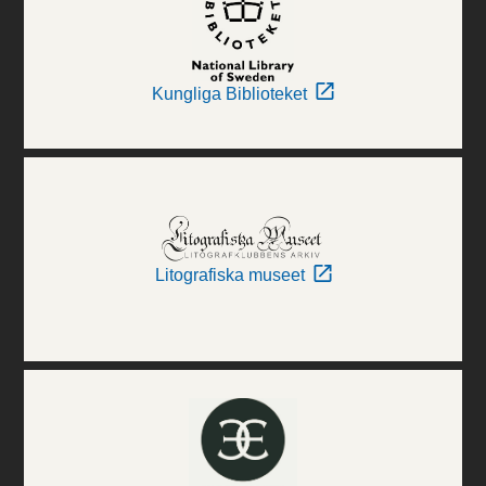
Kungliga Biblioteket
Litografiska museet