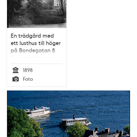
En trädgård med
ett lusthus till höger
på Bondegatan 8
(nuvarande
Bondegatan 18-20)
1898
Tid
Foto
Typ