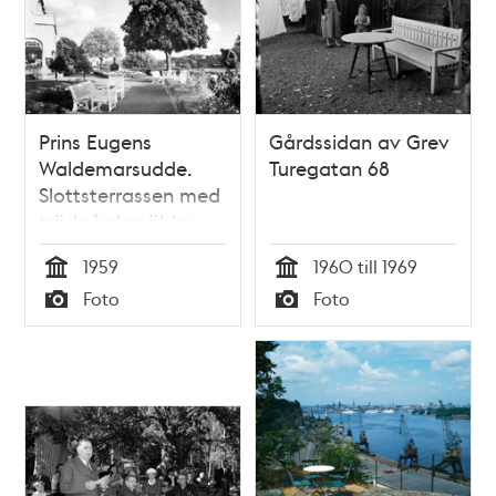
Prins Eugens
Gårdssidan av Grev
Waldemarsudde.
Turegatan 68
Slottsterrassen med
trädgårdsmöbler.
1959
1960 till 1969
Tid
Tid
Foto
Foto
Typ
Typ