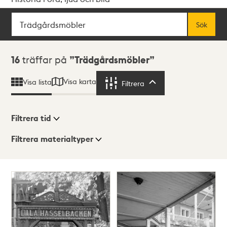
Sök
Fritextsök
Sök
Sökresultat
16
träffar på
Trädgårdsmöbler
Visa karta
Visa lista
Filtrera
Filtrera
Filtrera tid
Filtrera materialtyper
Visningsläge
Totalt
16
träffar
Lista
Karta