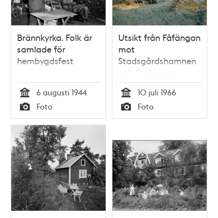
Brännkyrka. Folk är
Utsikt från Fåfängan
samlade för
mot
hembygdsfest
Stadsgårdshamnen
och Strömmen
6 augusti 1944
10 juli 1966
Tid
Tid
Foto
Foto
Typ
Typ