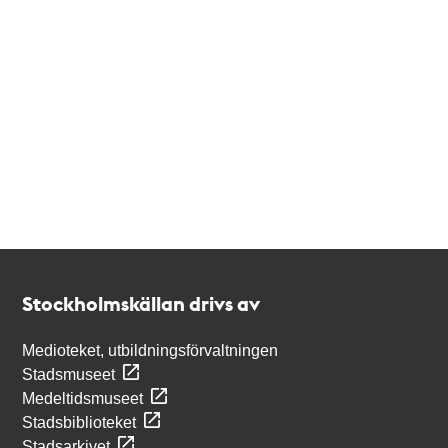
Kontakt
Stockholmskällan
Stockholmskällan drivs av
Medioteket, utbildningsförvaltningen
Stadsmuseet
Medeltidsmuseet
Stadsbiblioteket
Stadsarkivet