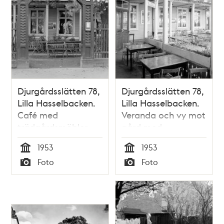
Djurgårdsslätten 78,
Djurgårdsslätten 78,
Lilla Hasselbacken.
Lilla Hasselbacken.
Café med
Veranda och vy mot
trädgårdsmöbler
gård med
och portal mot
trädgårdsmöbler
1953
1953
gatan
Tid
Tid
Foto
Foto
Typ
Typ