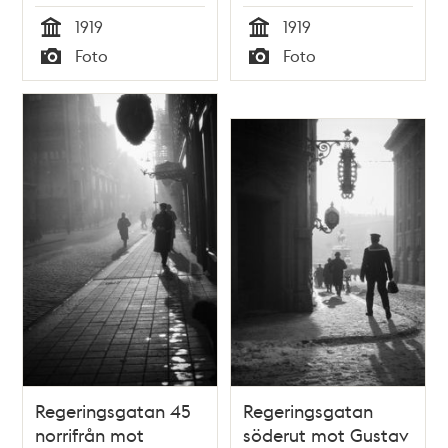
Engelbrektskyrkan i
1919
1919
bakgrunden
Tid
Tid
Foto
Foto
Typ
Typ
Regeringsgatan 45
Regeringsgatan
norrifrån mot
söderut mot Gustav