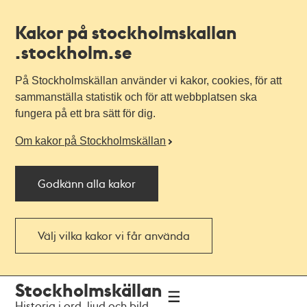
Kakor på stockholmskallan
.stockholm.se
På Stockholmskällan använder vi kakor, cookies, för att
sammanställa statistik och för att webbplatsen ska
fungera på ett bra sätt för dig.
Om kakor på Stockholmskällan
Godkänn alla kakor
Välj vilka kakor vi får använda
Till
Till
Stockholmskällan
navigationen
huvudinnehållet
Historia i ord, ljud och bild