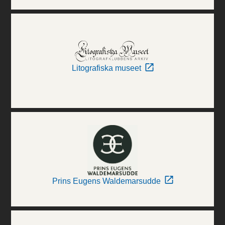
Litografiska museet
Prins Eugens Waldemarsudde