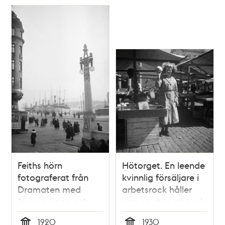
Relaterade
poster
och
teman
Feiths hörn
Hötorget. En leende
fotograferat från
kvinnlig försäljare i
Dramaten med
arbetsrock håller
Strandvägen och
upp en stor grönsak
Nybroviken i fonden.
eller melon.
1920
1930