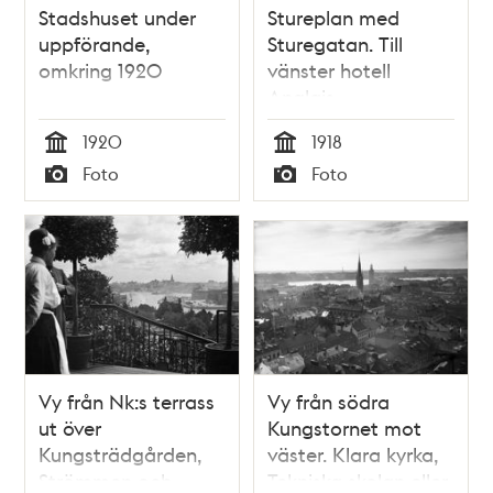
Stadshuset under
Stureplan med
uppförande,
Sturegatan. Till
omkring 1920
vänster hotell
Anglais.
1920
1918
Tid
Tid
Foto
Foto
Typ
Typ
Vy från Nk:s terrass
Vy från södra
ut över
Kungstornet mot
Kungsträdgården,
väster. Klara kyrka,
Strömmen och
Tekniska skolan eller