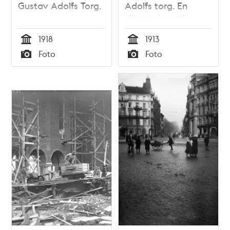
Gustav Adolfs Torg.
Adolfs torg. En
sjöman i motljus.
1918
1913
Tid
Tid
Foto
Foto
Typ
Typ