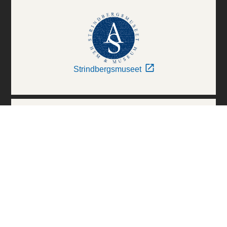
Strindbergsmuseet
Thielska Galleriet