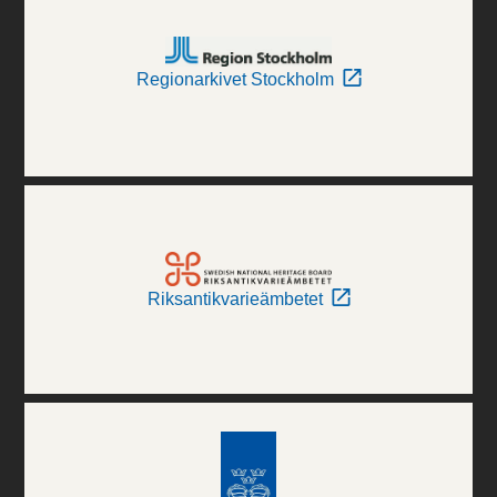
Regionarkivet Stockholm
Riksantikvarieämbetet