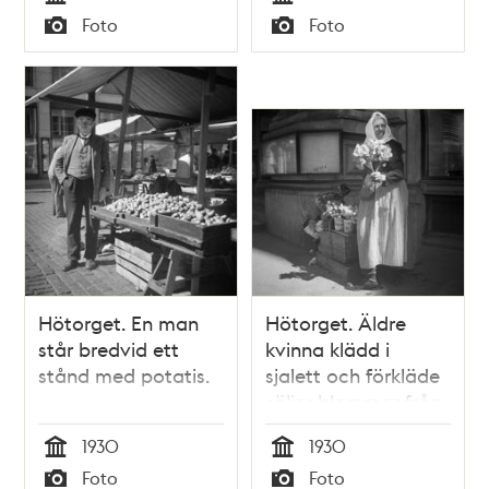
Människor på
Tid
Tid
Foto
Foto
gatan.
Typ
Typ
Hötorget. En man
Hötorget. Äldre
står bredvid ett
kvinna klädd i
stånd med potatis.
sjalett och förkläde
säljer blommor från
en korg.
1930
1930
Tid
Tid
Foto
Foto