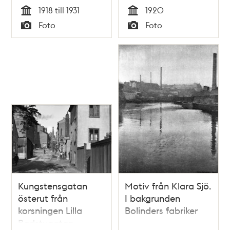
slakteriaffär. Till
Döbelnsgatan.
1918 till 1931
1920
höger i korsningen
Människor på
Tid
Tid
Foto
Foto
mot
gatan.
Typ
Typ
Malmtorgsgatan,
en bad-skylt som
gör reklam för
Malmtorgsbadet
(på
Malmtorgsgatan 3).
Kungstensgatan
Motiv från Klara Sjö.
österut från
I bakgrunden
korsningen Lilla
Bolinders fabriker
Badstugatan.