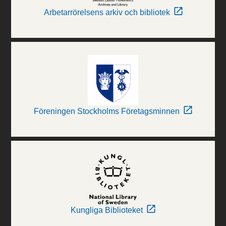
Arbetarrörelsens arkiv och bibliotek
Föreningen Stockholms Företagsminnen
Kungliga Biblioteket