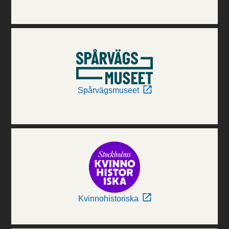
Spårvägsmuseet
Kvinnohistoriska