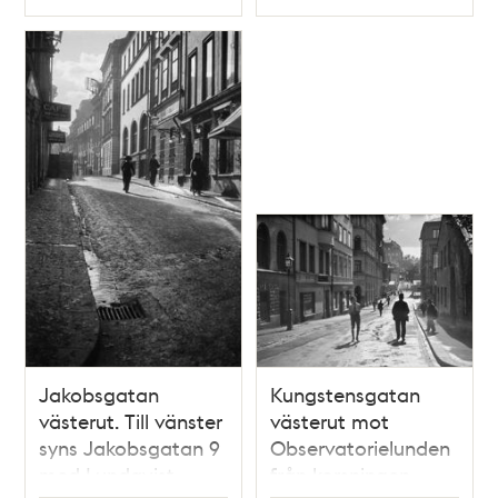
Typ
Typ
Jakobsgatan
Kungstensgatan
västerut. Till vänster
västerut mot
syns Jakobsgatan 9
Observatorielunden
med Lundqvist
från korsningen