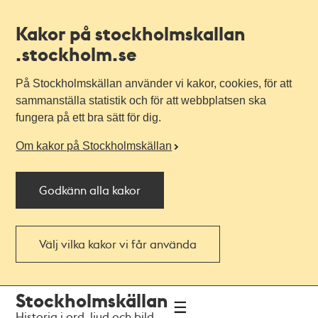
Kakor på stockholmskallan
.stockholm.se
På Stockholmskällan använder vi kakor, cookies, för att
sammanställa statistik och för att webbplatsen ska
fungera på ett bra sätt för dig.
Om kakor på Stockholmskällan
Godkänn alla kakor
Välj vilka kakor vi får använda
Till
Till
Stockholmskällan
navigationen
huvudinnehållet
Historia i ord, ljud och bild