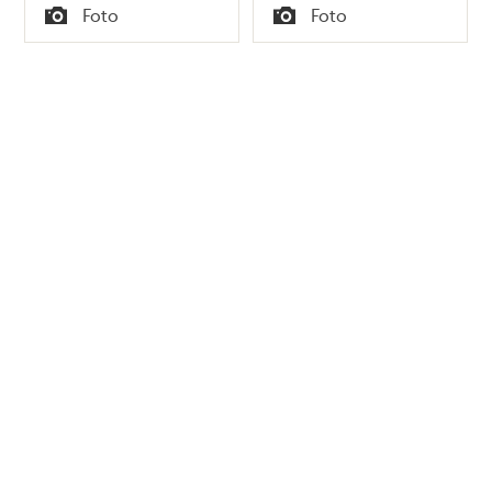
Tid
Tid
Foto
Foto
Typ
Typ
Tidigare