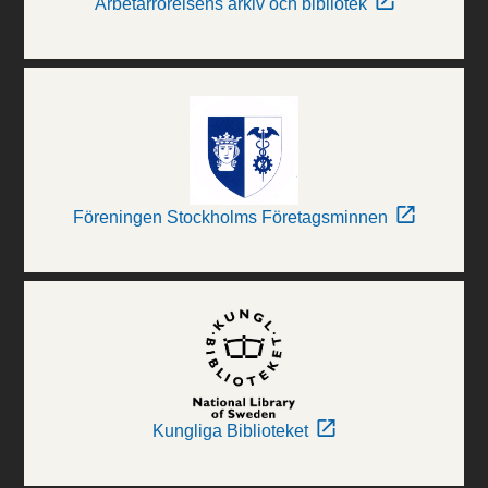
Arbetarrörelsens arkiv och bibliotek
Föreningen Stockholms Företagsminnen
Kungliga Biblioteket