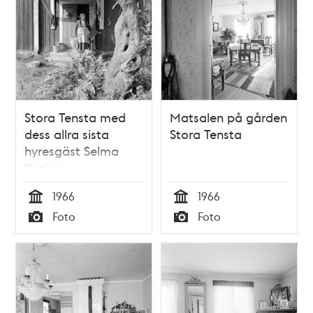
Stora Tensta med
Matsalen på gården
dess allra sista
Stora Tensta
hyresgäst Selma
Karlsson
1966
1966
Tid
Tid
Foto
Foto
Typ
Typ