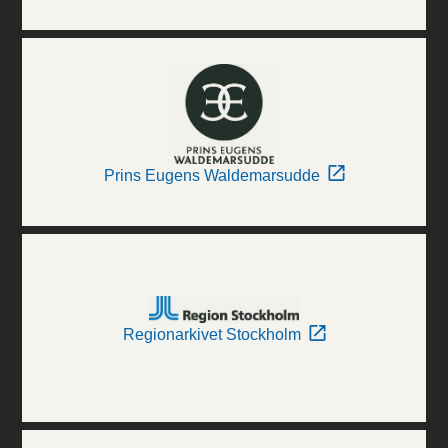
Prins Eugens Waldemarsudde
Regionarkivet Stockholm