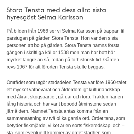
Stora Tensta med dess allra sista
hyresgäst Selma Karlsson
På bilden från 1966 ser vi Selma Karlsson på trappan till
parstugan på gården Stora Tensta. Hon var den sista
personen att bo på gården. Stora Tensta nämns första
gången i skriftliga källor 1538 men man har bott här
mycket längre än så, redan på förhistorisk tid. Gården
revs 1967 för att förorten Tensta skulle byggas.
Området som utgör stadsdelen Tensta var före 1960-talet
ett mycket välbevarat och ålderdomligt kulturlandskap
med åkrar, skogspartier, gårdar och torp. Trakten har en
lång historia och har varit bebodd åtminstone sedan
järnåldern. Namnet Tensta antas komma från en
sammansättning av två olika gamla ord. Ordet tena, som
betyder fiskmjärde, vilket är en sorts fiskeredskap, och –
sta, som eventuellt kommer av ordet stadher, som