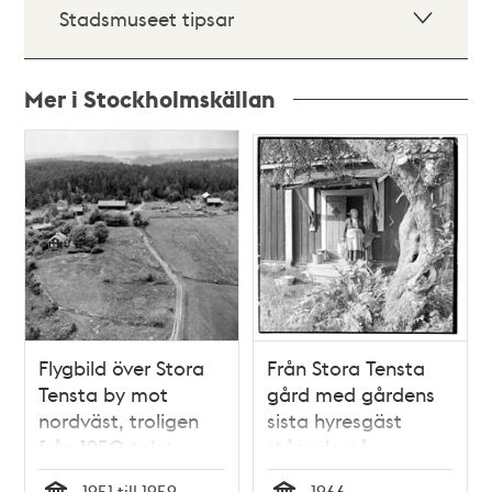
Stadsmuseet tipsar
Mer i Stockholmskällan
Relaterade
poster
och
teman
Flygbild över Stora
Från Stora Tensta
Tensta by mot
gård med gårdens
nordväst, troligen
sista hyresgäst
från 1950-talet.
stående på
yttertrappa.
1951 till 1959
1966