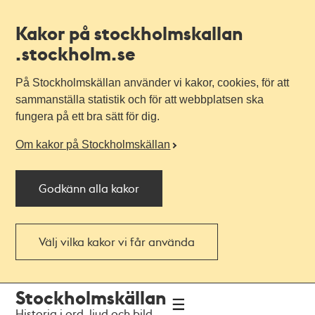
Kakor på stockholmskallan
.stockholm.se
På Stockholmskällan använder vi kakor, cookies, för att
sammanställa statistik och för att webbplatsen ska
fungera på ett bra sätt för dig.
Om kakor på Stockholmskällan
Godkänn alla kakor
Välj vilka kakor vi får använda
Till
Till
Stockholmskällan
navigationen
huvudinnehållet
Historia i ord, ljud och bild