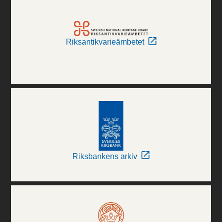
Riksantikvarieämbetet
Riksbankens arkiv