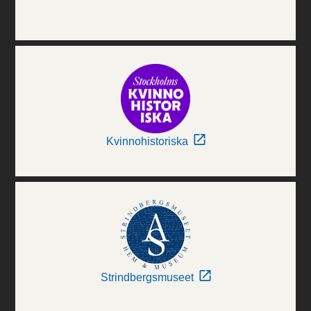
Kvinnohistoriska
Strindbergsmuseet