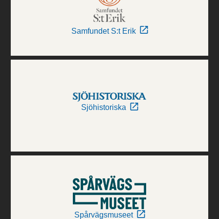
Samfundet S:t Erik
Sjöhistoriska
Spårvägsmuseet