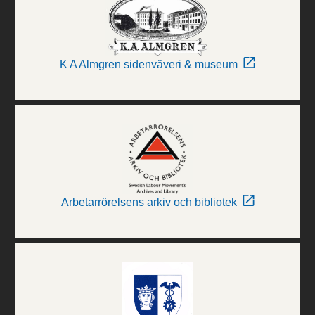
K A Almgren sidenväveri & museum
Arbetarrörelsens arkiv och bibliotek