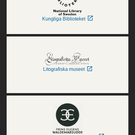
Kungliga Biblioteket
Litografiska museet