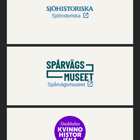
Sjöhistoriska
Spårvägsmuseet