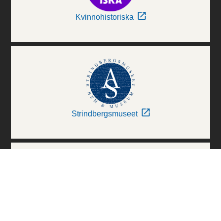
Kvinnohistoriska
Strindbergsmuseet
Thielska Galleriet