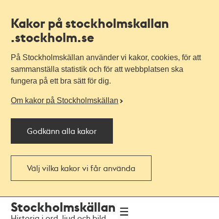
Kakor på stockholmskallan
.stockholm.se
På Stockholmskällan använder vi kakor, cookies, för att
sammanställa statistik och för att webbplatsen ska
fungera på ett bra sätt för dig.
Om kakor på Stockholmskällan
Godkänn alla kakor
Välj vilka kakor vi får använda
Till
Till
Stockholmskällan
navigationen
huvudinnehållet
Historia i ord, ljud och bild