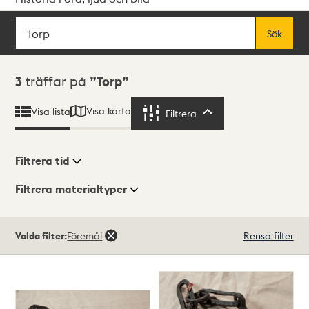
Sök
Fritextsök
Sök
Sökresultat
3
träffar på
Torp
Visa karta
Visa lista
Filtrera
Filtrera
Filtrera tid
Filtrera materialtyper
Visningsläge
Totalt
Valda filter:
Föremål
Rensa filter
3
träffar
Lista
Karta