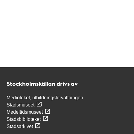
Kontakt
Stockholmskällan
Stockholmskällan drivs av
Medioteket, utbildningsförvaltningen
Stadsmuseet
Medeltidsmuseet
Stadsbiblioteket
Stadsarkivet