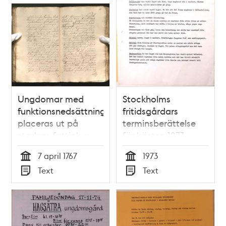
Ungdomar med
Stockholms
funktionsnedsättningar
fritidsgårdars
placeras ut på
terminsberättelse
stadens fattighus
för hösten 1973
7 april 1767
1973
Tid
Tid
Text
Text
Typ
Typ