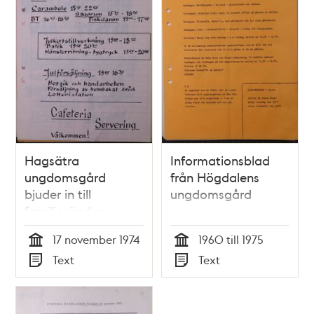
Hagsätra
Informationsblad
ungdomsgård
från Högdalens
bjuder in till
ungdomsgård
familjesöndag –
1974
17 november 1974
1960 till 1975
Tid
Tid
Text
Text
Typ
Typ