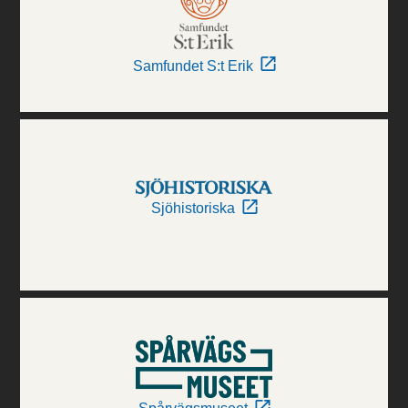
Samfundet S:t Erik
Sjöhistoriska