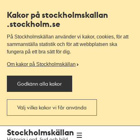
Kakor på stockholmskallan
.stockholm.se
På Stockholmskällan använder vi kakor, cookies, för att
sammanställa statistik och för att webbplatsen ska
fungera på ett bra sätt för dig.
Om kakor på Stockholmskällan
Godkänn alla kakor
Välj vilka kakor vi får använda
Till
Till
Stockholmskällan
navigationen
huvudinnehållet
Historia i ord, ljud och bild