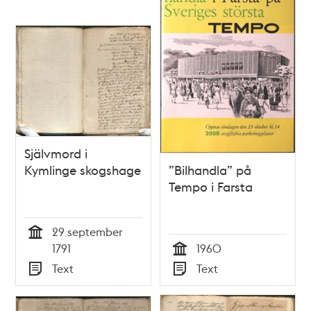
Självmord i
Kymlinge skogshage
”Bilhandla” på
Tempo i Farsta
29 september
Tid
1791
1960
Tid
Text
Text
Typ
Typ