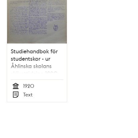
Studiehandbok för
studentskor - ur
Åhlinska skolans
skämttidning 1920
1920
Tid
Text
Typ
Tidigare