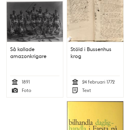
Så kallade
Stöld i Bussenhus
amazonkrigare
krog
1891
24 februari 1772
Tid
Tid
Foto
Text
Typ
Typ