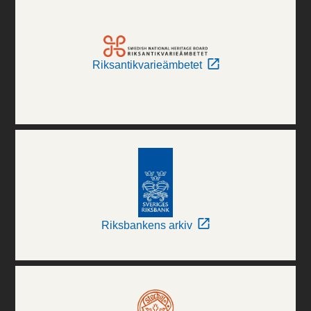
Riksantikvarieämbetet
Riksbankens arkiv