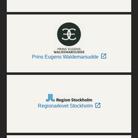
Prins Eugens Waldemarsudde
Regionarkivet Stockholm