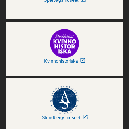
Spårvägsmuseet
Kvinnohistoriska
Strindbergsmuseet