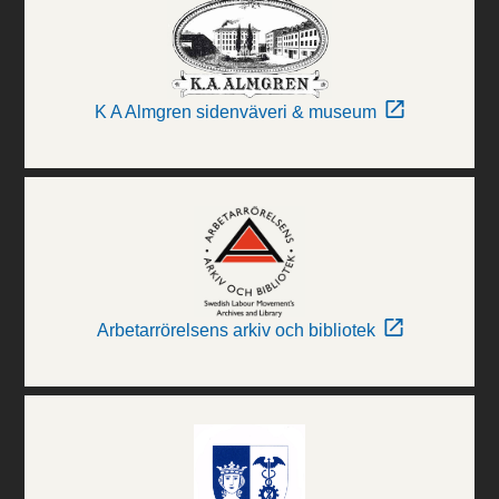
K A Almgren sidenväveri & museum
Arbetarrörelsens arkiv och bibliotek