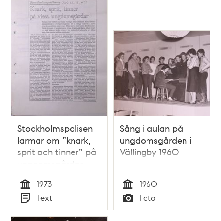
Stockholmspolisen
Sång i aulan på
larmar om ”knark,
ungdomsgården i
sprit och tinner” på
Vällingby 1960
ungdomsgårdar –
1973
1973
1960
Tid
Tid
Text
Foto
Typ
Typ