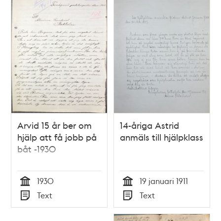
Arvid 15 år ber om
14-åriga Astrid
hjälp att få jobb på
anmäls till hjälpklass
båt -1930
1930
19 januari 1911
Tid
Tid
Text
Text
Typ
Typ