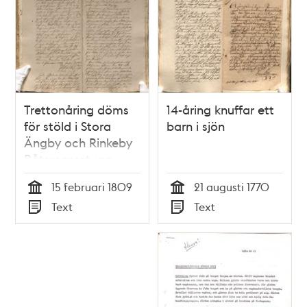
Trettonåring döms
14-åring knuffar ett
för stöld i Stora
barn i sjön
Ängby och Rinkeby
Båtsmansstuga
15 februari 1809
21 augusti 1770
Tid
Tid
Text
Text
Typ
Typ