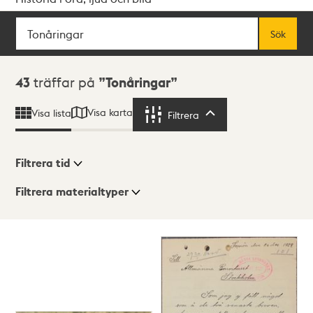
Sök
Fritextsök
Sök
Sökresultat
43
träffar på
Tonåringar
Visa karta
Visa lista
Filtrera
Filtrera
Filtrera tid
Filtrera materialtyper
Visningsläge
Totalt
43
träffar
Lista
Karta