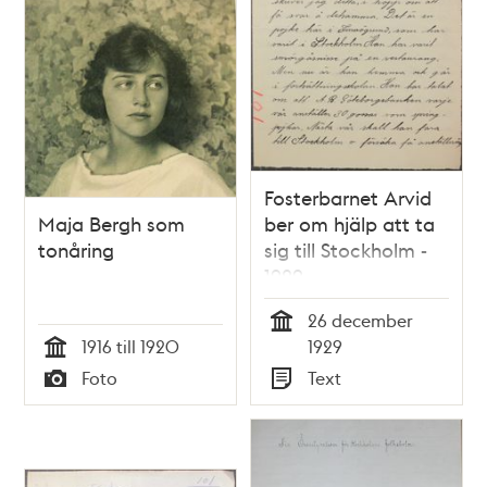
Fosterbarnet Arvid
Maja Bergh som
ber om hjälp att ta
tonåring
sig till Stockholm -
1929
26 december
Tid
1916 till 1920
1929
Tid
Foto
Text
Typ
Typ