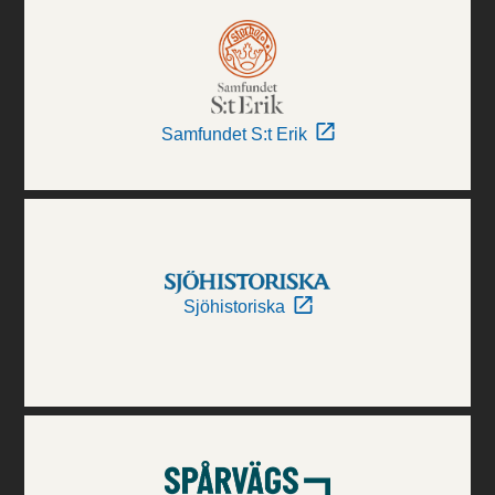
Samfundet S:t Erik
Sjöhistoriska