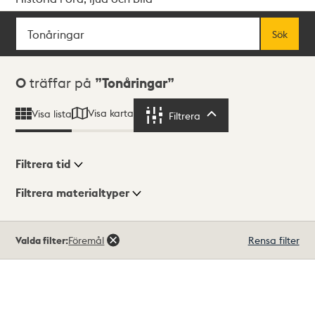
Sök
Fritextsök
Sök
Sökresultat
0
träffar på
Tonåringar
Visa karta
Visa lista
Filtrera
Filtrera
Filtrera tid
Filtrera materialtyper
Visningsläge
Totalt
Valda filter:
Föremål
Rensa filter
0
träffar
Lista
Karta