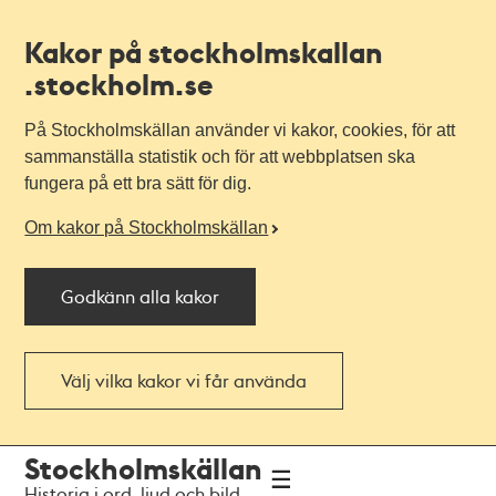
Kakor på stockholmskallan
.stockholm.se
På Stockholmskällan använder vi kakor, cookies, för att
sammanställa statistik och för att webbplatsen ska
fungera på ett bra sätt för dig.
Om kakor på Stockholmskällan
Godkänn alla kakor
Välj vilka kakor vi får använda
Till
Till
Stockholmskällan
navigationen
huvudinnehållet
Historia i ord, ljud och bild