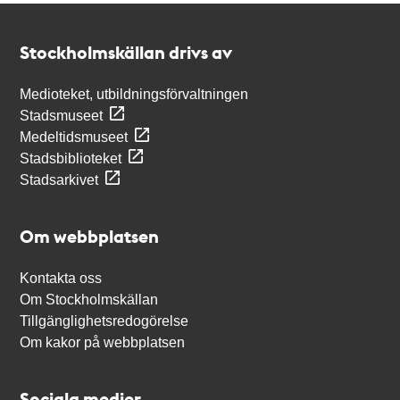
Kontakt
Stockholmskällan
Stockholmskällan drivs av
Medioteket, utbildningsförvaltningen
Stadsmuseet
Medeltidsmuseet
Stadsbiblioteket
Stadsarkivet
Om webbplatsen
Kontakta oss
Om Stockholmskällan
Tillgänglighetsredogörelse
Om kakor på webbplatsen
Sociala medier