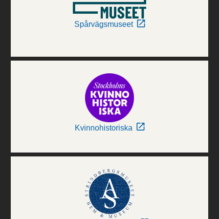
Spårvägsmuseet
Kvinnohistoriska