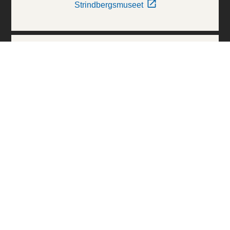
Strindbergsmuseet
Thielska Galleriet
Världskulturmuseerna