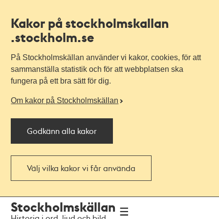
Kakor på stockholmskallan
.stockholm.se
På Stockholmskällan använder vi kakor, cookies, för att
sammanställa statistik och för att webbplatsen ska
fungera på ett bra sätt för dig.
Om kakor på Stockholmskällan
Godkänn alla kakor
Välj vilka kakor vi får använda
Till
Till
Stockholmskällan
navigationen
huvudinnehållet
Historia i ord, ljud och bild