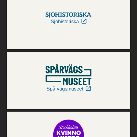
Sjöhistoriska
Spårvägsmuseet