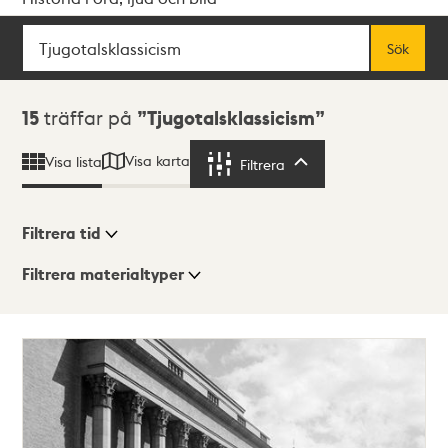
Sök
Fritextsök
Sök
Sökresultat
15
träffar på
Tjugotalsklassicism
Visa karta
Visa lista
Filtrera
Filtrera
Filtrera tid
Filtrera materialtyper
Visningsläge
Totalt
15
träffar
Lista
Karta