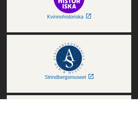
Kvinnohistoriska
Strindbergsmuseet
Thielska Galleriet