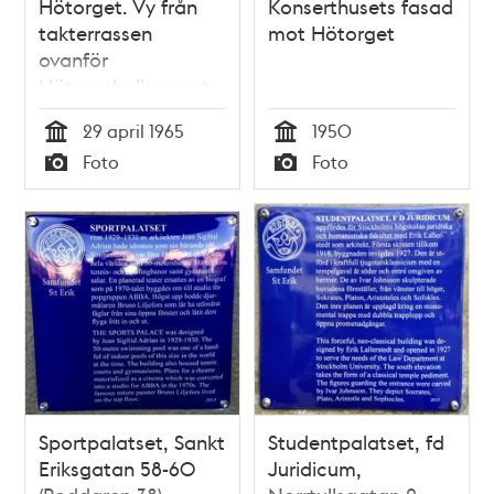
Hötorget. Vy från
Konserthusets fasad
takterrassen
mot Hötorget
ovanför
Hötorgshallen mot
Konserthuset.
29 april 1965
1950
Grönsaksförsäljning
Tid
Tid
Foto
Foto
på torget
Typ
Typ
Sportpalatset, Sankt
Studentpalatset, fd
Eriksgatan 58-60
Juridicum,