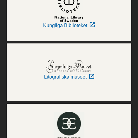
Kungliga Biblioteket
Litografiska museet