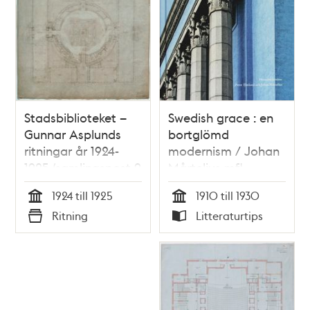
Stadsbiblioteket –
Swedish grace : en
Gunnar Asplunds
bortglömd
ritningar år 1924-
modernism / Johan
1925 (samlingspost 9
Mårtelius mfl.
ritningar)
1924 till 1925
1910 till 1930
Tid
Tid
Ritning
Litteraturtips
Typ
Typ