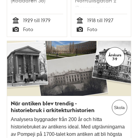
(Roddaren 38)
Norrtullsgatan 2
(Bergsmannen
Större 8)
1929 till 1979
1918 till 1927
Tid
Tid
Foto
Foto
Typ
Typ
Årskurs
7-9
När antiken blev trendig -
Skola
historiebruk i arkitekturhistorien
Analysera byggnader från 200 år och hitta
historiebruket av antikens ideal. Med utgrävningarna
av Pompeji på 1700-talet kom antiken att bli högsta