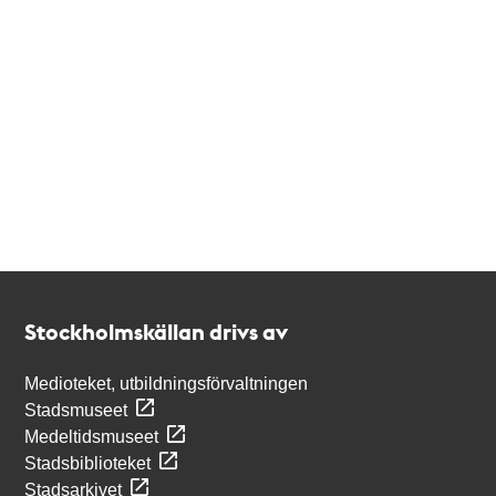
Kontakt
Stockholmskällan
Stockholmskällan drivs av
Medioteket, utbildningsförvaltningen
Stadsmuseet
Medeltidsmuseet
Stadsbiblioteket
Stadsarkivet