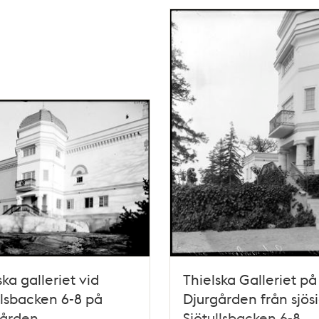
ska galleriet vid
Thielska Galleriet på
llsbacken 6-8 på
Djurgården från sjös
gården
Sjötullsbacken 6-8