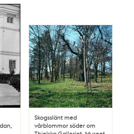
Skogsslänt med
idan,
vårblommor söder om
Thielska Galleriet. Museet