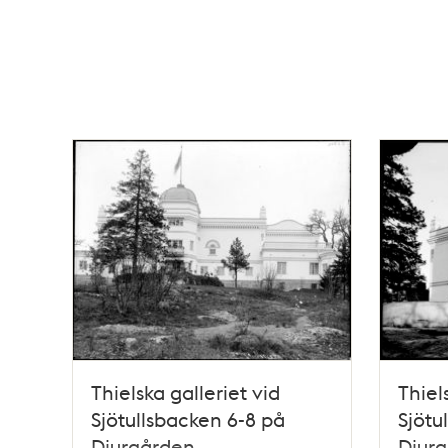
Thielska galleriet vid
Thiel
Sjötullsbacken 6-8 på
Sjötu
Djurgården
Djur