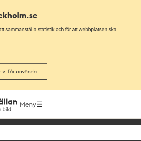
ockholm.se
tt sammanställa statistik och för att webbplatsen ska
or vi får använda
ällan
Meny
h bild