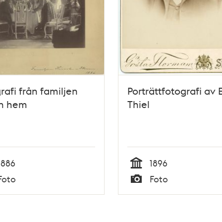
rafi från familjen
Porträttfotografi av 
ch hem
Thiel
1886
1896
Tid
Foto
Foto
Typ