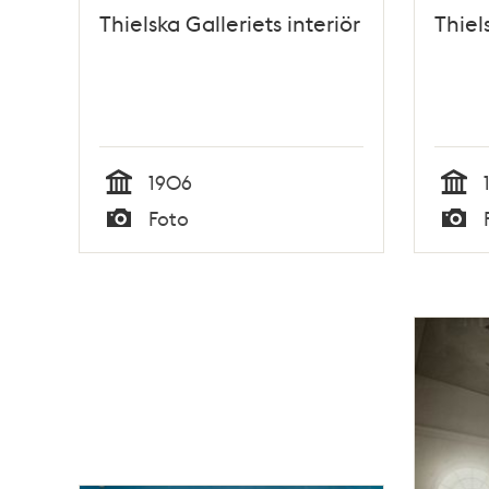
Thielska Galleriets interiör
Thiel
1906
Tid
Tid
Foto
Typ
Typ