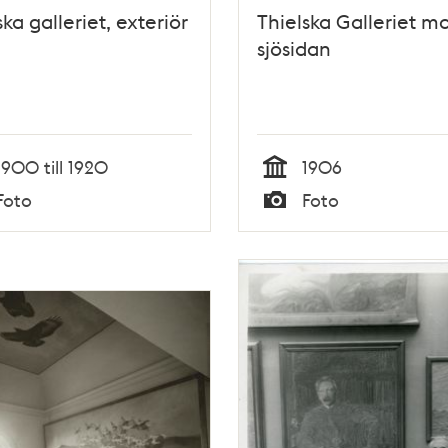
ska galleriet, exteriör
Thielska Galleriet m
sjösidan
1900 till 1920
1906
Tid
Foto
Foto
Typ