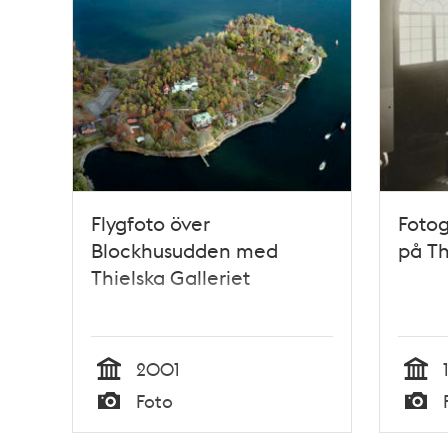
Flygfoto över
Fotog
Blockhusudden med
på Th
Thielska Galleriet
2001
Tid
Tid
Foto
Typ
Typ