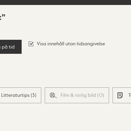
t
Visa innehåll utan tidsangivelse
a på tid
Litteraturtips
(
3
)
Film & rörlig bild
(
0
)