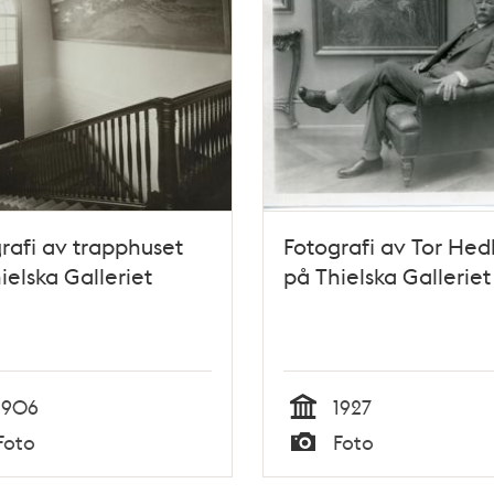
rafi av trapphuset
Fotografi av Tor He
ielska Galleriet
på Thielska Galleriet
1906
1927
Tid
Foto
Foto
Typ