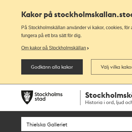
Kakor på stockholmskallan
.st
På Stockholmskällan använder vi kakor, cookies, för a
fungera på ett bra sätt för dig.
Om kakor på Stockholmskällan
Godkänn alla kakor
Välj vilka kak
Till
Till
Stockholmsk
navigationen
huvudinnehållet
Historia i ord, ljud oc
Sök
Fritextsök