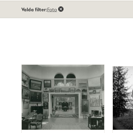
Totalt
Valda filter:
Foto
15
träffar