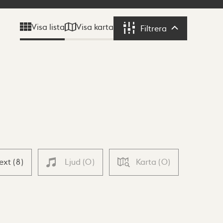
Visa karta
Visa lista
Filtrera
Filtrera
Text
(
8
)
Ljud
(
0
)
Karta
(
0
)