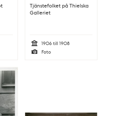
ot
Tjänstefolket på Thielska
Galleriet
1906 till 1908
Tid
Foto
Typ