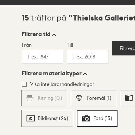
15
Thielska Gallerie
träffar på
Sökresultat
Filtrera tid
Från
Till
Visningsläge
Filtrer
Filtrera materialtyper
Lista
Karta
Visa inte lärarhandledningar
Ritning
(
0
)
Föremål
(
1
)
Bildkonst
(
26
)
Foto
(
15
)