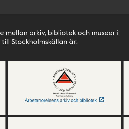
 mellan arkiv, bibliotek och museer i
till Stockholmskällan är:
Arbetarrörelsens arkiv och bibliotek