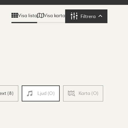
Visa karta
Visa lista
Filtrera
Filtrera
Text
(
8
)
Ljud
(
0
)
Karta
(
0
)