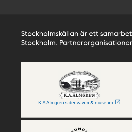
Stockholmskällan är ett samarbete
Stockholm. Partnerorganisationer 
K A Almgren sidenväveri & museum