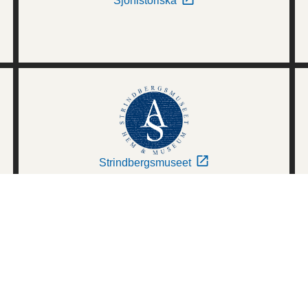
Sjöhistoriska
Strindbergsmuseet