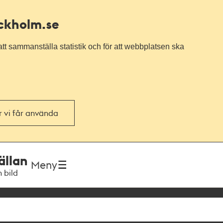
ockholm.se
tt sammanställa statistik och för att webbplatsen ska
or vi får använda
ällan
Meny
h bild