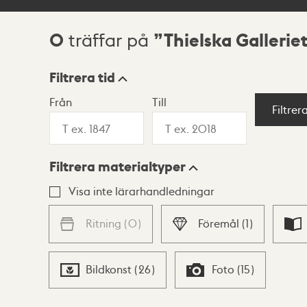
0
Thielska Gallerie
träffar på
Sökresultat
Filtrera tid
Från
Till
Visningsläge
Filtrer
Filtrera materialtyper
Lista
Karta
Visa inte lärarhandledningar
Ritning
(
0
)
Föremål
(
1
)
Bildkonst
(
26
)
Foto
(
15
)