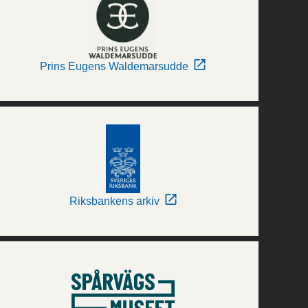
Prins Eugens Waldemarsudde
Riksbankens arkiv