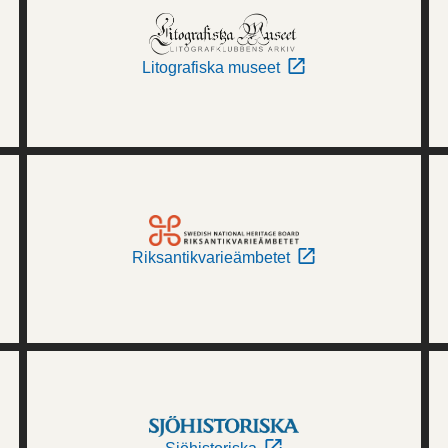
Litografiska museet
Riksantikvarieämbetet