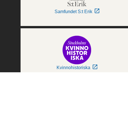
Samfundet S:t Erik
Kvinnohistoriska
Världskulturmuseerna