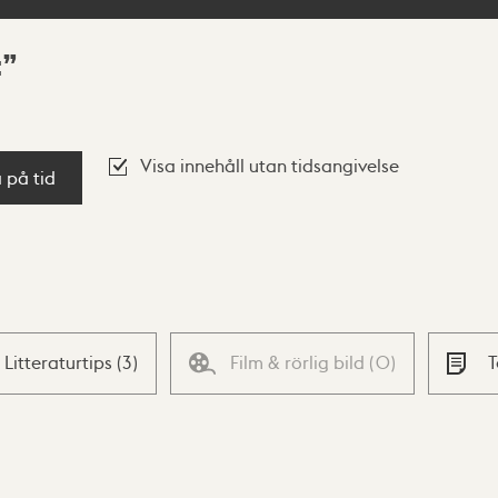
t
Visa innehåll utan tidsangivelse
a på tid
Litteraturtips
(
3
)
Film & rörlig bild
(
0
)