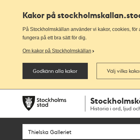
Kakor på stockholmskallan
.st
På Stockholmskällan använder vi kakor, cookies, för a
fungera på ett bra sätt för dig.
Om kakor på Stockholmskällan
Godkänn alla kakor
Välj vilka kak
Till
Till
Stockholmsk
navigationen
huvudinnehållet
Historia i ord, ljud oc
Sök
Fritextsök