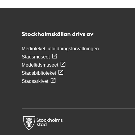
Kontakt
Stockholmskällan
Stockholmskällan drivs av
Medioteket, utbildningsförvaltningen
Stadsmuseet
Medeltidsmuseet
Stadsbiblioteket
Stadsarkivet