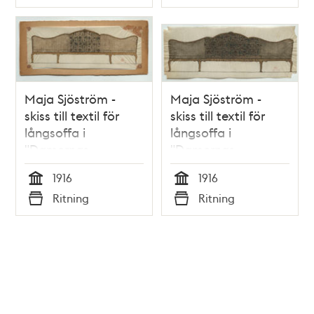
Typ
Typ
Maja Sjöström -
Maja Sjöström -
skiss till textil för
skiss till textil för
långsoffa i
långsoffa i
"Damernas
"Damernas
samtalsrum",
samtalsrum",
1916
1916
Stadshuset
Stadshuset
Tid
Tid
Ritning
Ritning
Typ
Typ