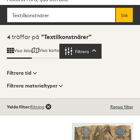
Sök
Fritextsök
Sök
Sökresultat
4
träffar på
Textilkonstnärer
Visa karta
Visa lista
Filtrera
Filtrera
Filtrera tid
Filtrera materialtyper
Visningsläge
Totalt
Valda filter:
Ritning
Rensa filter
4
träffar
Lista
Karta