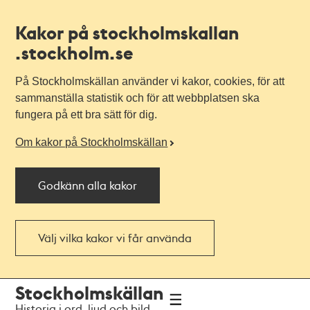
Kakor på stockholmskallan
.stockholm.se
På Stockholmskällan använder vi kakor, cookies, för att
sammanställa statistik och för att webbplatsen ska
fungera på ett bra sätt för dig.
Om kakor på Stockholmskällan
Godkänn alla kakor
Välj vilka kakor vi får använda
Till
Till
Stockholmskällan
navigationen
huvudinnehållet
Historia i ord, ljud och bild