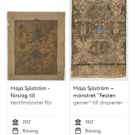
Maja Sjöström -
Maja Sjöström –
förslag till
mönstret "Festen
textilmönster för
genier" till draperier
stol i Stadshuset
i Salen Tre Kronor
1917
(skiss 1917)
1917
1917
Tid
Tid
Ritning
Ritning