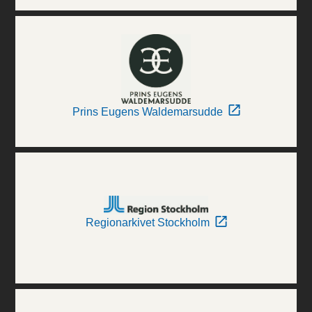
Prins Eugens Waldemarsudde
Regionarkivet Stockholm