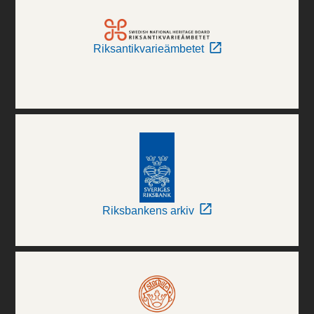
Riksantikvarieämbetet
Riksbankens arkiv