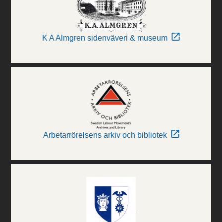
K A Almgren sidenväveri & museum
Arbetarrörelsens arkiv och bibliotek