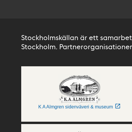
Stockholmskällan är ett samarbete
Stockholm. Partnerorganisationer 
K A Almgren sidenväveri & museum