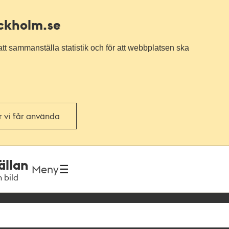
ockholm.se
tt sammanställa statistik och för att webbplatsen ska
or vi får använda
ällan
Meny
h bild