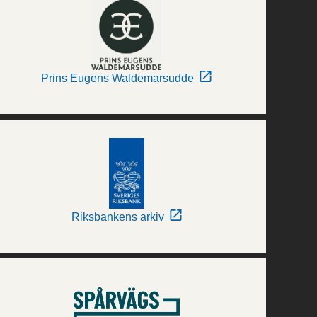
Prins Eugens Waldemarsudde
Riksbankens arkiv