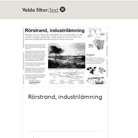
Totalt
Valda filter:
Text
1
träffar
Rörstrand, industrilämning