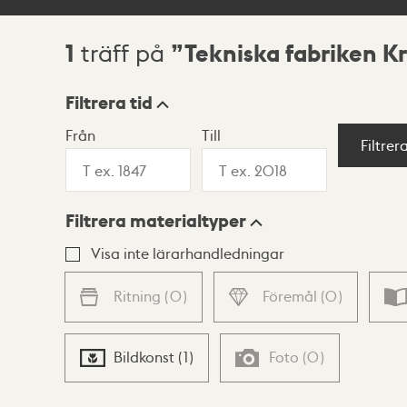
1
Tekniska fabriken K
träff på
Sökresultat
Filtrera tid
Från
Till
Visningsläge
Filtrer
Filtrera materialtyper
Lista
Karta
Visa inte lärarhandledningar
Ritning
(
0
)
Föremål
(
0
)
Bildkonst
(
1
)
Foto
(
0
)