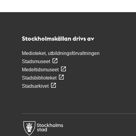
Kontakt
Stockholmskällan
Stockholmskällan drivs av
Medioteket, utbildningsförvaltningen
Stadsmuseet
Medeltidsmuseet
Stadsbiblioteket
Stadsarkivet