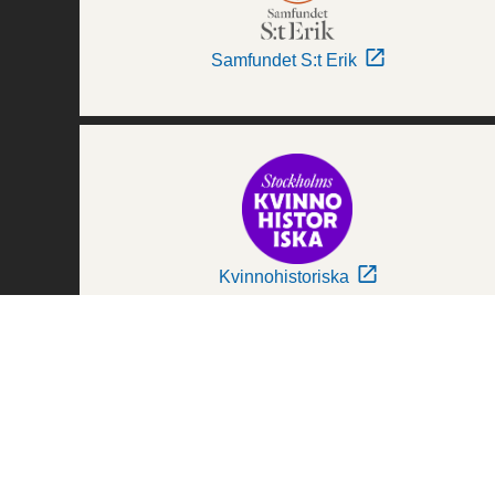
Samfundet S:t Erik
Kvinnohistoriska
Världskulturmuseerna