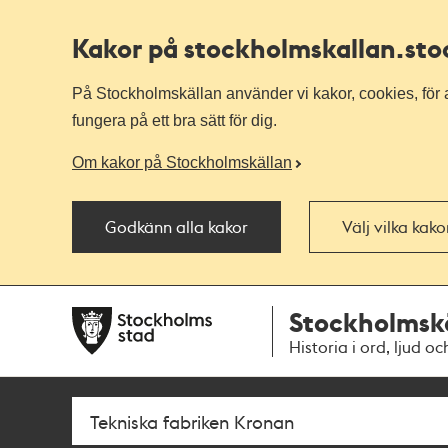
Kakor på stockholmskallan
.st
På Stockholmskällan använder vi kakor, cookies, för a
fungera på ett bra sätt för dig.
Om kakor på Stockholmskällan
Godkänn alla kakor
Välj vilka kak
Till
Till
Stockholmsk
navigationen
huvudinnehållet
Historia i ord, ljud oc
Sök
Fritextsök