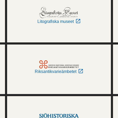
Litografiska museet
Riksantikvarieämbetet