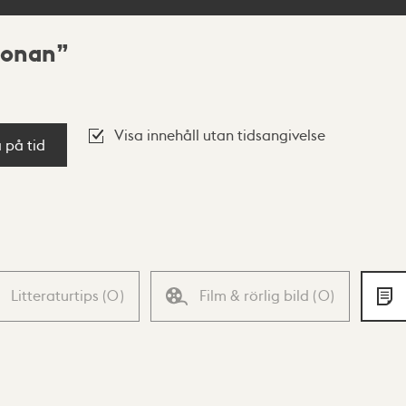
ronan
Visa innehåll utan tidsangivelse
a på tid
Litteraturtips
(
0
)
Film & rörlig bild
(
0
)