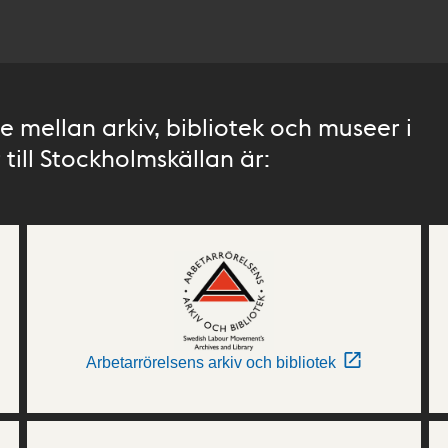
 mellan arkiv, bibliotek och museer i
till Stockholmskällan är:
Arbetarrörelsens arkiv och bibliotek