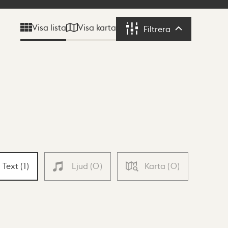
Visa karta
Visa lista
Filtrera
Filtrera
Text
(
1
)
Ljud
(
0
)
Karta
(
0
)