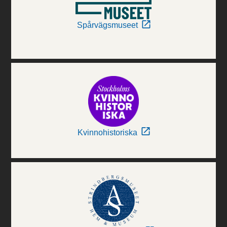
Spårvägsmuseet
Kvinnohistoriska