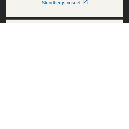
Strindbergsmuseet
Thielska Galleriet
Världskulturmuseerna