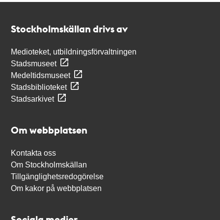
Kontakt
Stockholmskällan
Stockholmskällan drivs av
Medioteket, utbildningsförvaltningen
Stadsmuseet
Medeltidsmuseet
Stadsbiblioteket
Stadsarkivet
Om webbplatsen
Kontakta oss
Om Stockholmskällan
Tillgänglighetsredogörelse
Om kakor på webbplatsen
Sociala medier