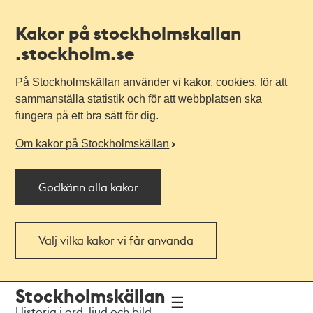
Kakor på stockholmskallan
.stockholm.se
På Stockholmskällan använder vi kakor, cookies, för att
sammanställa statistik och för att webbplatsen ska
fungera på ett bra sätt för dig.
Om kakor på Stockholmskällan
Godkänn alla kakor
Välj vilka kakor vi får använda
Till
Till
Stockholmskällan
navigationen
huvudinnehållet
Historia i ord, ljud och bild