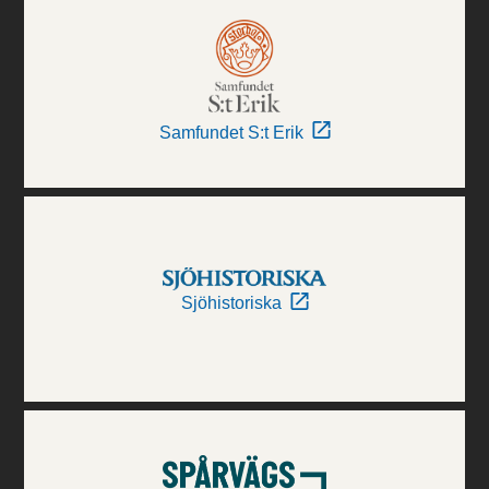
Samfundet S:t Erik
Sjöhistoriska