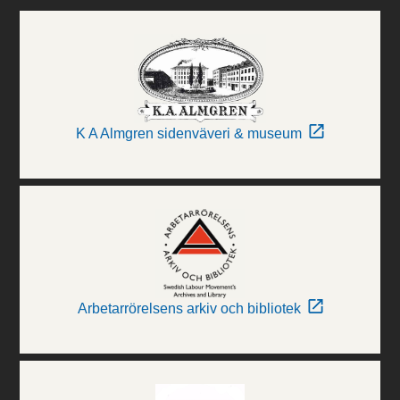
K A Almgren sidenväveri & museum
Arbetarrörelsens arkiv och bibliotek