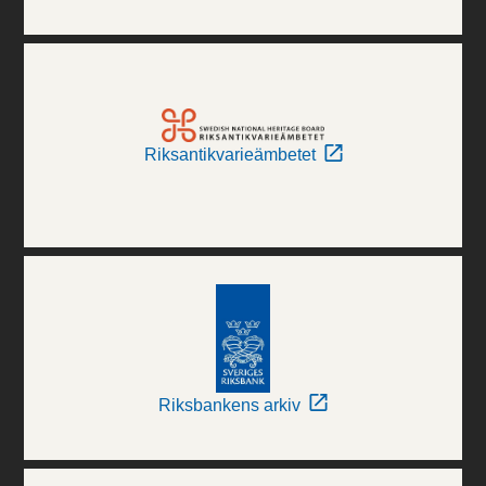
Riksantikvarieämbetet
Riksbankens arkiv