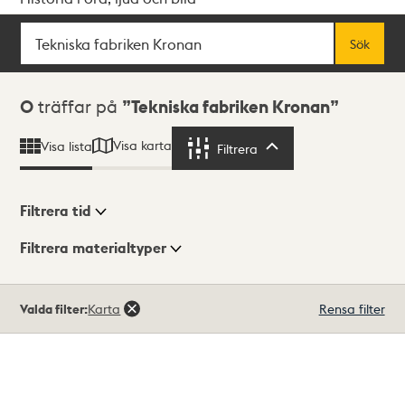
Sök
Fritextsök
Sök
Sökresultat
0
träffar på
Tekniska fabriken Kronan
Visa karta
Visa lista
Filtrera
Filtrera
Filtrera tid
Filtrera materialtyper
Visningsläge
Totalt
Valda filter:
Karta
Rensa filter
0
träffar
Lista
Karta