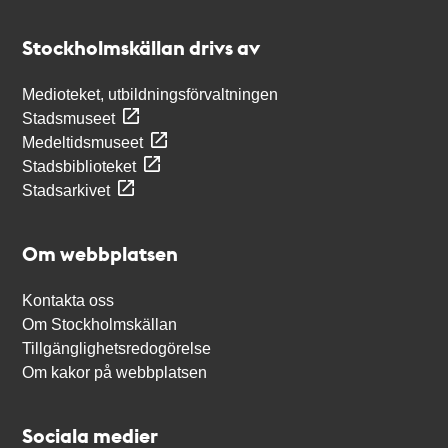
Kontakt
Stockholmskällan
Stockholmskällan drivs av
Medioteket, utbildningsförvaltningen
Stadsmuseet
Medeltidsmuseet
Stadsbiblioteket
Stadsarkivet
Om webbplatsen
Kontakta oss
Om Stockholmskällan
Tillgänglighetsredogörelse
Om kakor på webbplatsen
Sociala medier