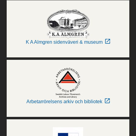
K A Almgren sidenväveri & museum
Arbetarrörelsens arkiv och bibliotek