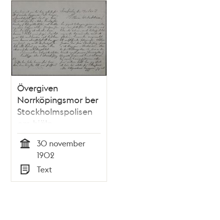
Hans Herman
Vilhelm Münnich
Övergiven
Norrköpingsmor ber
Stockholmspolisen
om hjälp
30 november
Tid
1902
Text
Typ