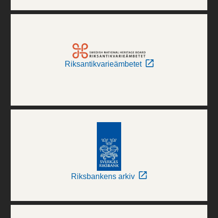
Riksantikvarieämbetet
Riksbankens arkiv