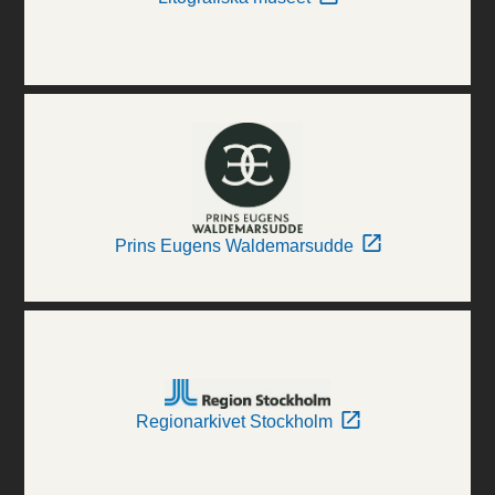
Prins Eugens Waldemarsudde
Regionarkivet Stockholm