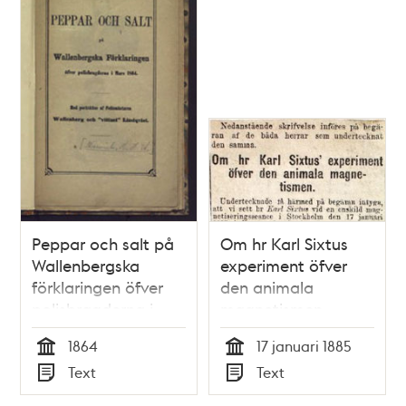
Peppar och salt på
Om hr Karl Sixtus
Wallenbergska
experiment öfver
förklaringen öfver
den animala
polisbragderna i
magnetismen -
mars 1864 : med
insändare 1885
1864
17 januari 1885
porträtter af
Tid
Tid
Text
Text
polismästaren och
Typ
Typ
"vittnet" Lindqvist /