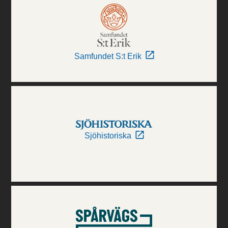
Samfundet S:t Erik
Sjöhistoriska