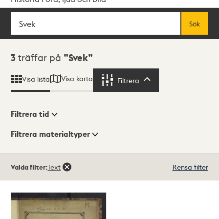
Sök
Fritextsök
Sök
Sökresultat
3
träffar på
Svek
Visa karta
Visa lista
Filtrera
Filtrera
Filtrera tid
Filtrera materialtyper
Visningsläge
Totalt
Valda filter:
Text
Rensa filter
3
träffar
Lista
Karta