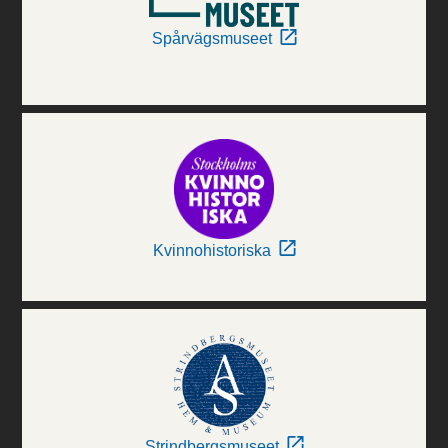
Spårvägsmuseet
Kvinnohistoriska
Strindbergsmuseet