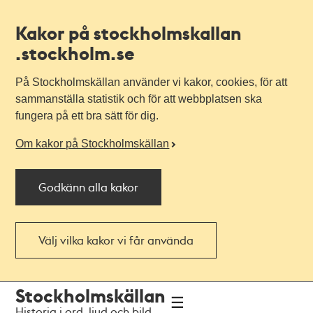
Kakor på stockholmskallan
.stockholm.se
På Stockholmskällan använder vi kakor, cookies, för att
sammanställa statistik och för att webbplatsen ska
fungera på ett bra sätt för dig.
Om kakor på Stockholmskällan
Godkänn alla kakor
Välj vilka kakor vi får använda
Till
Till
Stockholmskällan
navigationen
huvudinnehållet
Historia i ord, ljud och bild