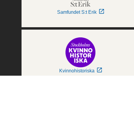
Samfundet S:t Erik
Kvinnohistoriska
Världskulturmuseerna