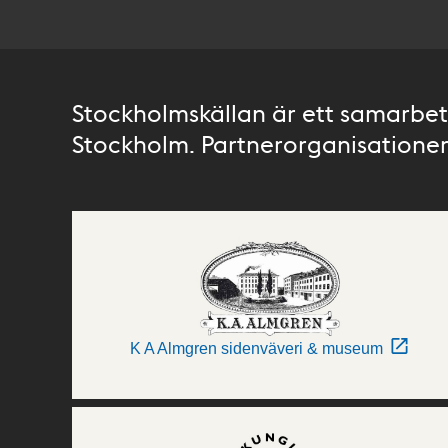
Stockholmskällan är ett samarbete
Stockholm. Partnerorganisationer 
K A Almgren sidenväveri & museum