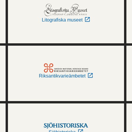
Litografiska museet
Riksantikvarieämbetet