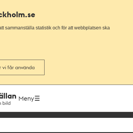
ockholm.se
tt sammanställa statistik och för att webbplatsen ska
or vi får använda
ällan
Meny
h bild