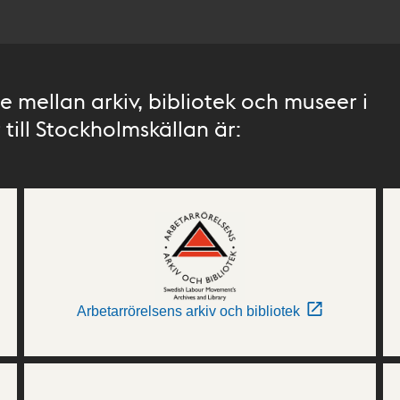
 mellan arkiv, bibliotek och museer i
till Stockholmskällan är:
Arbetarrörelsens arkiv och bibliotek