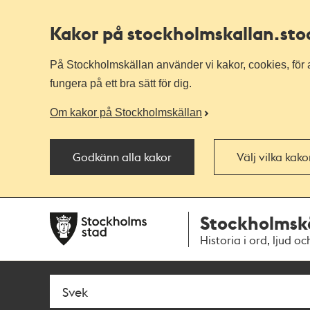
Kakor på stockholmskallan
.st
På Stockholmskällan använder vi kakor, cookies, för a
fungera på ett bra sätt för dig.
Om kakor på Stockholmskällan
Godkänn alla kakor
Välj vilka kak
Till
Till
Stockholmsk
navigationen
huvudinnehållet
Historia i ord, ljud oc
Sök
Fritextsök