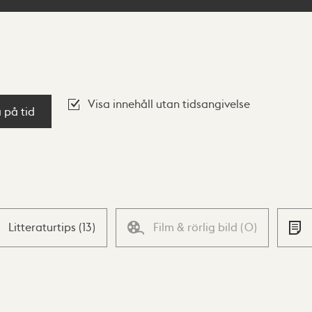
Visa innehåll utan tidsangivelse
a på tid
Litteraturtips
(
13
)
Film & rörlig bild
(
0
)