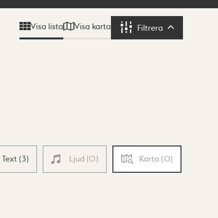
Visa karta
Visa lista
Filtrera
Filtrera
Text
(
3
)
Ljud
(
0
)
Karta
(
0
)