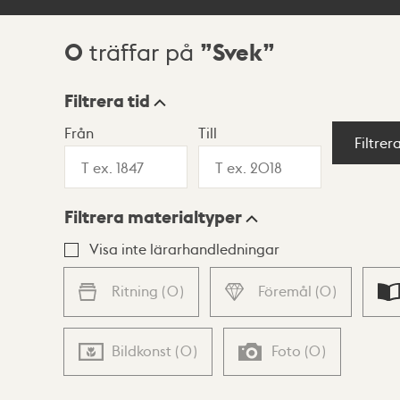
0
Svek
träffar på
Sökresultat
Filtrera tid
Från
Till
Visningsläge
Filtrer
Filtrera materialtyper
Lista
Karta
Visa inte lärarhandledningar
Ritning
(
0
)
Föremål
(
0
)
Bildkonst
(
0
)
Foto
(
0
)