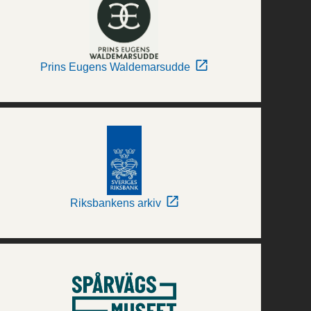
Prins Eugens Waldemarsudde
Riksbankens arkiv