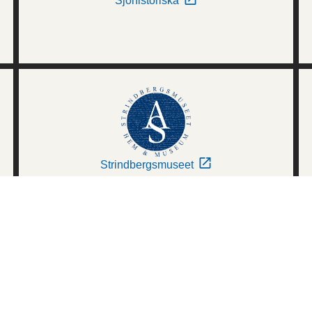
Sjöhistoriska
Strindbergsmuseet