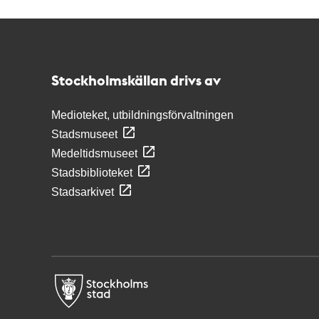
Kontakt
Stockholmskällan
Stockholmskällan drivs av
Medioteket, utbildningsförvaltningen
Stadsmuseet
Medeltidsmuseet
Stadsbiblioteket
Stadsarkivet