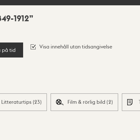
849-1912
Visa innehåll utan tidsangivelse
a på tid
Litteraturtips
(
23
)
Film & rörlig bild
(
2
)