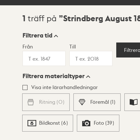
1
Strindberg August 1
träff på
Sökresultat
Filtrera tid
Från
Till
Visningsläge
Filtrer
Filtrera materialtyper
Lista
Karta
Visa inte lärarhandledningar
Ritning
(
0
)
Föremål
(
1
)
Bildkonst
(
6
)
Foto
(
39
)