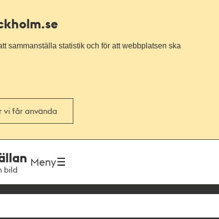
ockholm.se
tt sammanställa statistik och för att webbplatsen ska
or vi får använda
ällan
Meny
h bild