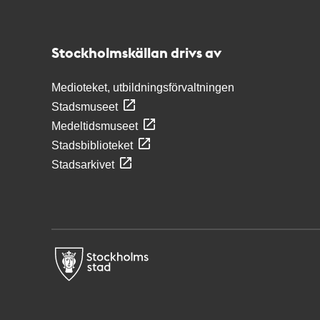
Kontakt
Stockholmskällan
Stockholmskällan drivs av
Medioteket, utbildningsförvaltningen
Stadsmuseet
Medeltidsmuseet
Stadsbiblioteket
Stadsarkivet