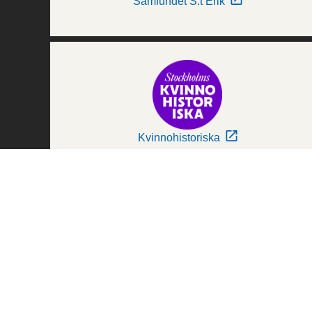
Samfundet S:t Erik
Kvinnohistoriska
Världskulturmuseerna