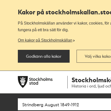
Kakor på stockholmskallan
.st
På Stockholmskällan använder vi kakor, cookies, för a
fungera på ett bra sätt för dig.
Om kakor på Stockholmskällan
Godkänn alla kakor
Välj vilka kak
Till
Till
Stockholmsk
navigationen
huvudinnehållet
Historia i ord, ljud oc
Sök
Fritextsök