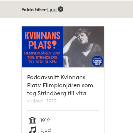
Totalt
Valda filter:
Ljud
1
träffar
Poddavsnitt Kvinnans
Plats: Filmpionjären som
tog Strindberg till vita
duken, 1912
1912
Tid
Ljud