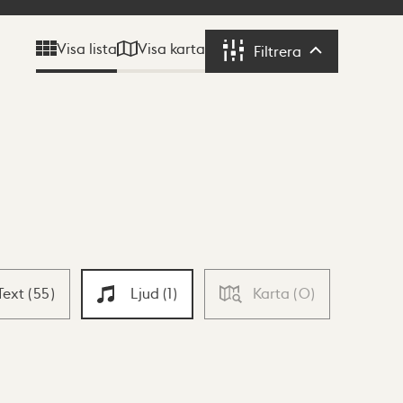
Visa karta
Visa lista
Filtrera
Filtrera
Text
(
55
)
Ljud
(
1
)
Karta
(
0
)