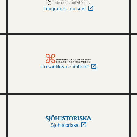
Litografiska museet
Riksantikvarieämbetet
Sjöhistoriska