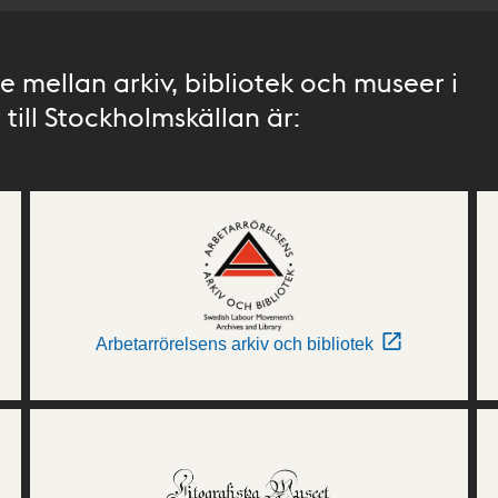
 mellan arkiv, bibliotek och museer i
till Stockholmskällan är:
Arbetarrörelsens arkiv och bibliotek