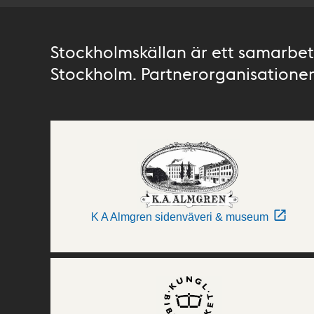
Stockholmskällan är ett samarbete
Stockholm. Partnerorganisationer 
K A Almgren sidenväveri & museum