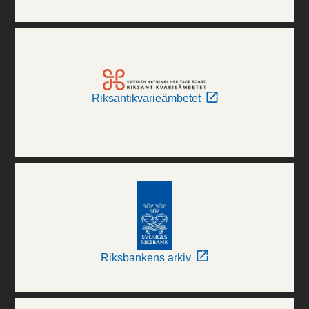
Riksantikvarieämbetet
Riksbankens arkiv