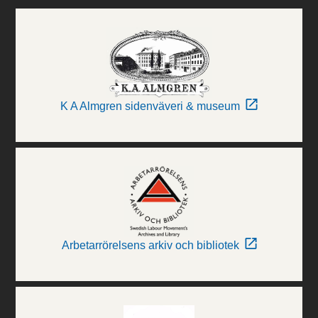
K A Almgren sidenväveri & museum
Arbetarrörelsens arkiv och bibliotek