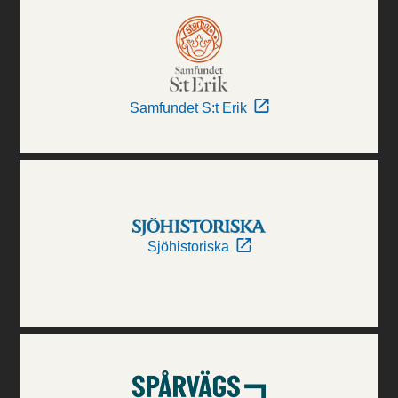
Samfundet S:t Erik
Sjöhistoriska