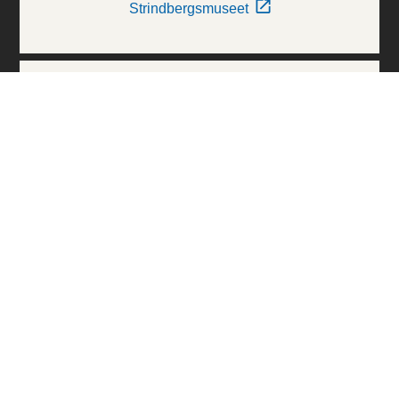
Strindbergsmuseet
Thielska Galleriet
Världskulturmuseerna