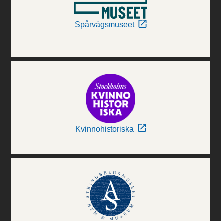
Spårvägsmuseet
Kvinnohistoriska