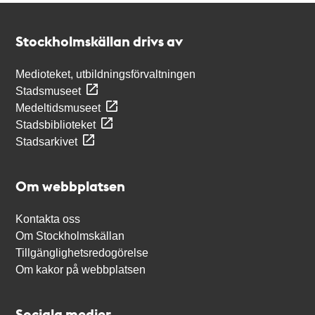
Kontakt
Stockholmskällan
Stockholmskällan drivs av
Medioteket, utbildningsförvaltningen
Stadsmuseet
Medeltidsmuseet
Stadsbiblioteket
Stadsarkivet
Om webbplatsen
Kontakta oss
Om Stockholmskällan
Tillgänglighetsredogörelse
Om kakor på webbplatsen
Sociala medier