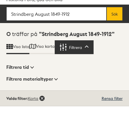
Sök
Fritextsök
Sök
Sökresultat
0
träffar på
Strindberg August 1849-1912
Visa karta
Visa lista
Filtrera
Filtrera
Filtrera tid
Filtrera materialtyper
Visningsläge
Totalt
Valda filter:
Karta
Rensa filter
0
träffar
Lista
Karta