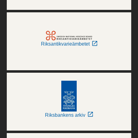
Riksantikvarieämbetet
Riksbankens arkiv