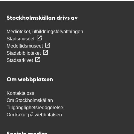
Kontakt
Stockholmskällan
Stockholmskällan drivs av
Medioteket, utbildningsförvaltningen
Stadsmuseet
Medeltidsmuseet
Stadsbiblioteket
Stadsarkivet
Om webbplatsen
Kontakta oss
Om Stockholmskällan
Tillgänglighetsredogörelse
Om kakor på webbplatsen
Sociala medier