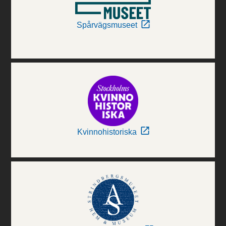
Spårvägsmuseet
Kvinnohistoriska