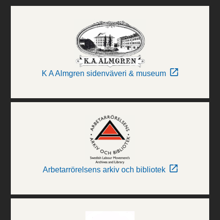
K A Almgren sidenväveri & museum
Arbetarrörelsens arkiv och bibliotek