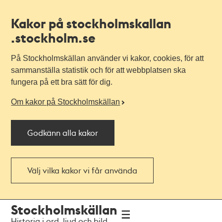
Kakor på stockholmskallan
.stockholm.se
På Stockholmskällan använder vi kakor, cookies, för att
sammanställa statistik och för att webbplatsen ska
fungera på ett bra sätt för dig.
Om kakor på Stockholmskällan
Godkänn alla kakor
Välj vilka kakor vi får använda
Till
Till
Stockholmskällan
navigationen
huvudinnehållet
Historia i ord, ljud och bild