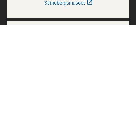
Strindbergsmuseet
Thielska Galleriet
Världskulturmuseerna