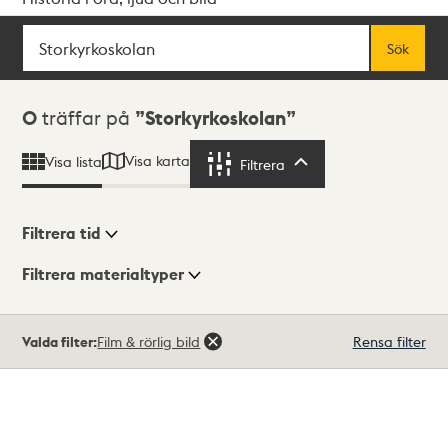
Sök
Fritextsök
Sök
Sökresultat
0
träffar på
Storkyrkoskolan
Visa karta
Visa lista
Filtrera
Filtrera
Filtrera tid
Filtrera materialtyper
Visningsläge
Totalt
Valda filter:
Film & rörlig bild
Rensa filter
0
träffar
Lista
Karta