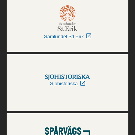
Samfundet S:t Erik
Sjöhistoriska