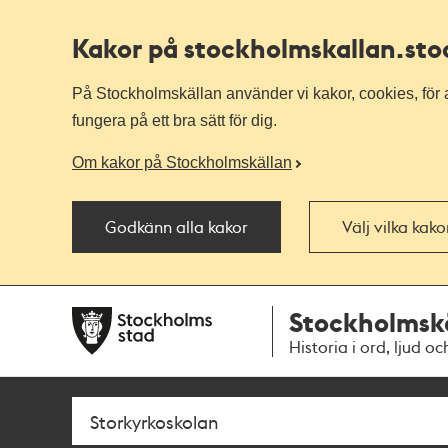
Kakor på stockholmskallan
.st
På Stockholmskällan använder vi kakor, cookies, för a
fungera på ett bra sätt för dig.
Om kakor på Stockholmskällan
Godkänn alla kakor
Välj vilka kak
Till
Till
Stockholmsk
navigationen
huvudinnehållet
Historia i ord, ljud oc
Sök
Fritextsök