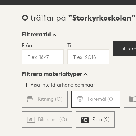
0
Storkyrkoskolan
träffar på
Sökresultat
Filtrera tid
Från
Till
Visningsläge
Filtrer
Filtrera materialtyper
Lista
Karta
Visa inte lärarhandledningar
Ritning
(
0
)
Föremål
(
0
)
Bildkonst
(
0
)
Foto
(
2
)