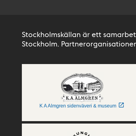
Stockholmskällan är ett samarbete
Stockholm. Partnerorganisationer 
K A Almgren sidenväveri & museum