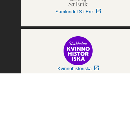
Samfundet S:t Erik
Kvinnohistoriska
Världskulturmuseerna