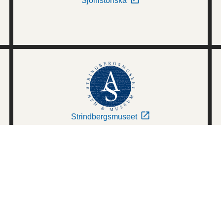
Sjöhistoriska
Strindbergsmuseet