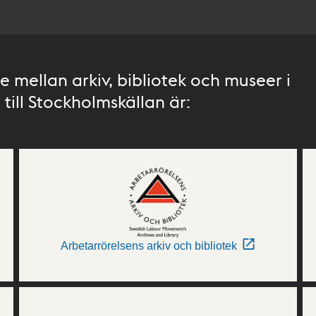
 mellan arkiv, bibliotek och museer i
till Stockholmskällan är:
Arbetarrörelsens arkiv och bibliotek