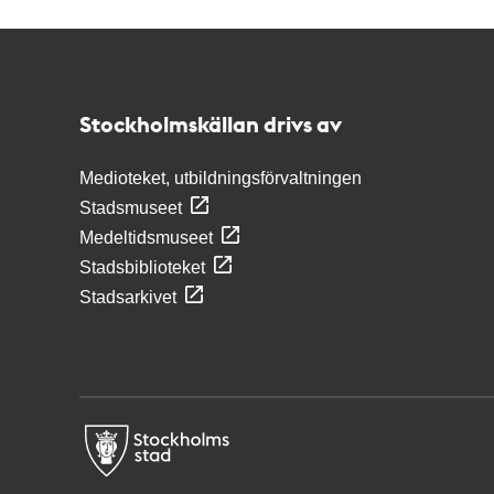
Kontakt
Stockholmskällan
Stockholmskällan drivs av
Medioteket, utbildningsförvaltningen
Stadsmuseet
Medeltidsmuseet
Stadsbiblioteket
Stadsarkivet