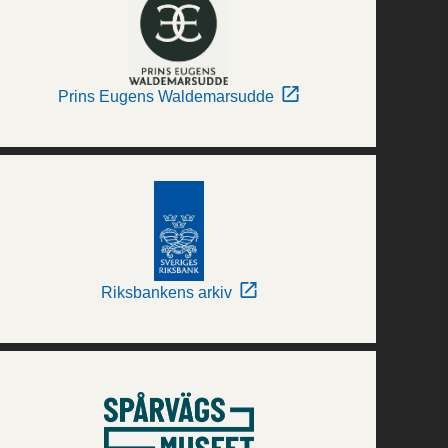
Prins Eugens Waldemarsudde
Riksbankens arkiv