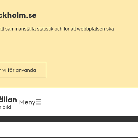
ockholm.se
tt sammanställa statistik och för att webbplatsen ska
or vi får använda
ällan
Meny
h bild