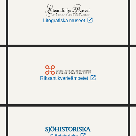
Litografiska museet
Riksantikvarieämbetet