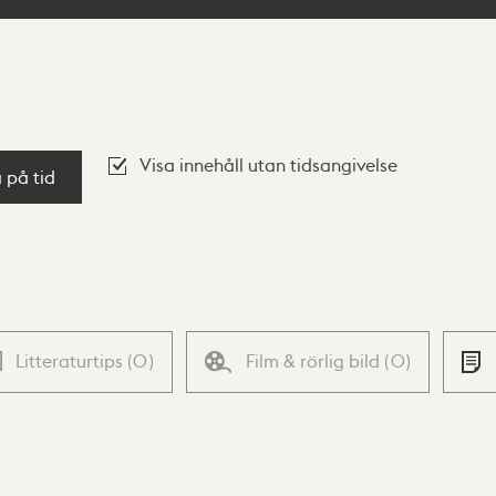
Visa innehåll utan tidsangivelse
a på tid
Litteraturtips
(
0
)
Film & rörlig bild
(
0
)