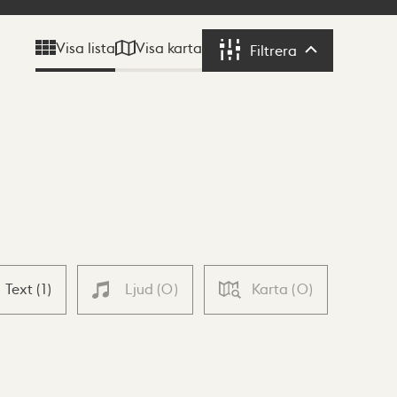
Visa karta
Visa lista
Filtrera
Filtrera
Text
(
1
)
Ljud
(
0
)
Karta
(
0
)