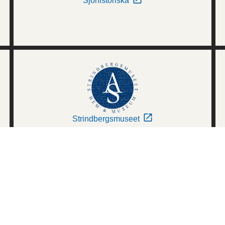
Sjöhistoriska
Strindbergsmuseet