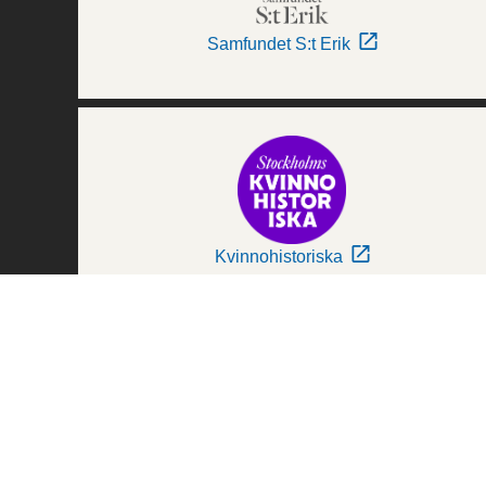
Samfundet S:t Erik
Kvinnohistoriska
Världskulturmuseerna