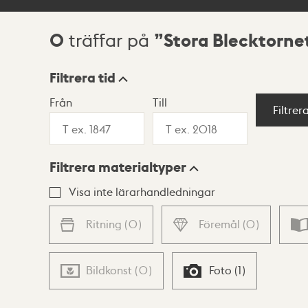
0
Stora Blecktorn
träffar på
Sökresultat
Filtrera tid
Från
Till
Visningsläge
Filtrer
Filtrera materialtyper
Lista
Karta
Visa inte lärarhandledningar
Ritning
(
0
)
Föremål
(
0
)
Bildkonst
(
0
)
Foto
(
1
)