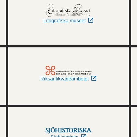
Litografiska museet
Riksantikvarieämbetet