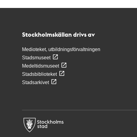
Kontakt
Stockholmskällan
Stockholmskällan drivs av
Medioteket, utbildningsförvaltningen
Stadsmuseet
Medeltidsmuseet
Stadsbiblioteket
Stadsarkivet