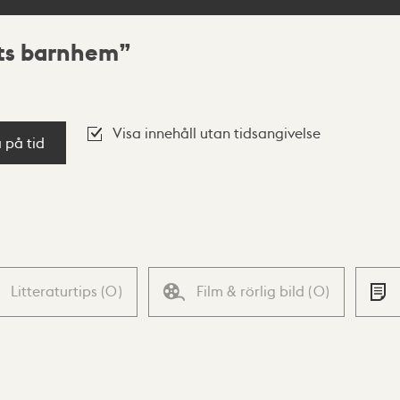
ets barnhem
Visa innehåll utan tidsangivelse
a på tid
Litteraturtips
(
0
)
Film & rörlig bild
(
0
)