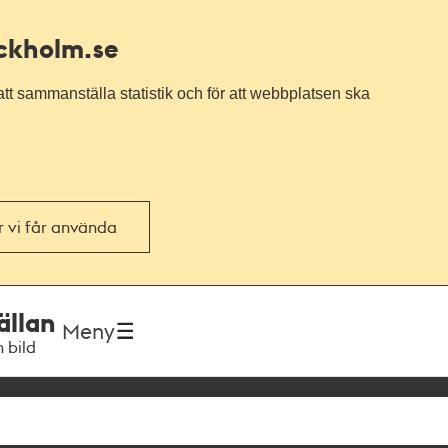
ockholm.se
tt sammanställa statistik och för att webbplatsen ska
or vi får använda
ällan
Meny
h bild