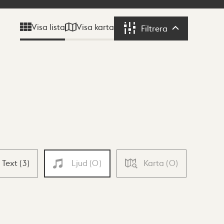
Visa karta
Visa lista
Filtrera
Filtrera
Text
(
3
)
Ljud
(
0
)
Karta
(
0
)