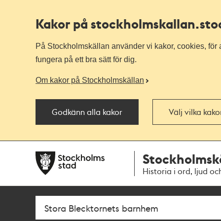
Kakor på stockholmskallan
.st
På Stockholmskällan använder vi kakor, cookies, för a
fungera på ett bra sätt för dig.
Om kakor på Stockholmskällan
Godkänn alla kakor
Välj vilka kak
Till
Till
Stockholmsk
navigationen
huvudinnehållet
Historia i ord, ljud oc
Sök
Fritextsök