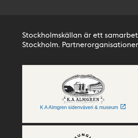
Stockholmskällan är ett samarbete
Stockholm. Partnerorganisationer 
K A Almgren sidenväveri & museum