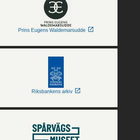
Prins Eugens Waldemarsudde
Riksbankens arkiv