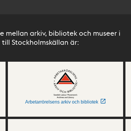
 mellan arkiv, bibliotek och museer i
till Stockholmskällan är:
Arbetarrörelsens arkiv och bibliotek