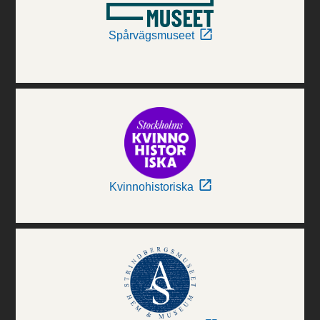
Spårvägsmuseet
Kvinnohistoriska