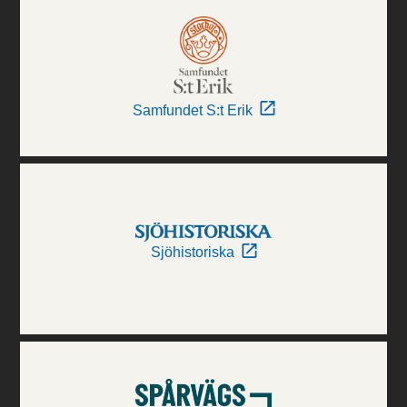
Samfundet S:t Erik
Sjöhistoriska