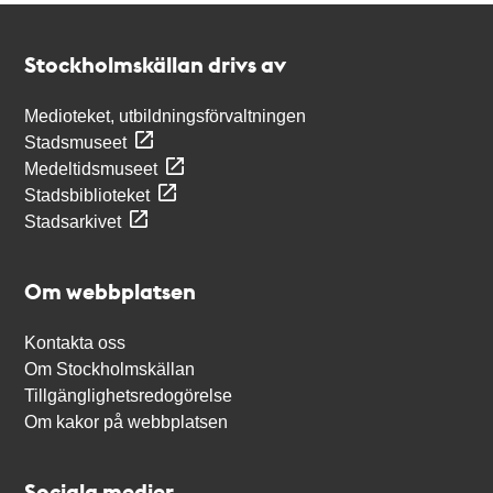
Kontakt
Stockholmskällan
Stockholmskällan drivs av
Medioteket, utbildningsförvaltningen
Stadsmuseet
Medeltidsmuseet
Stadsbiblioteket
Stadsarkivet
Om webbplatsen
Kontakta oss
Om Stockholmskällan
Tillgänglighetsredogörelse
Om kakor på webbplatsen
Sociala medier