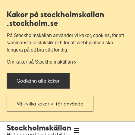
Kakor på stockholmskallan
.stockholm.se
På Stockholmskällan använder vi kakor, cookies, för att
sammanställa statistik och för att webbplatsen ska
fungera på ett bra sätt för dig.
Om kakor på Stockholmskällan
Godkänn alla kakor
Välj vilka kakor vi får använda
Till
Till
Stockholmskällan
navigationen
huvudinnehållet
Historia i ord, ljud och bild