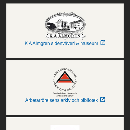
K A Almgren sidenväveri & museum
Arbetarrörelsens arkiv och bibliotek