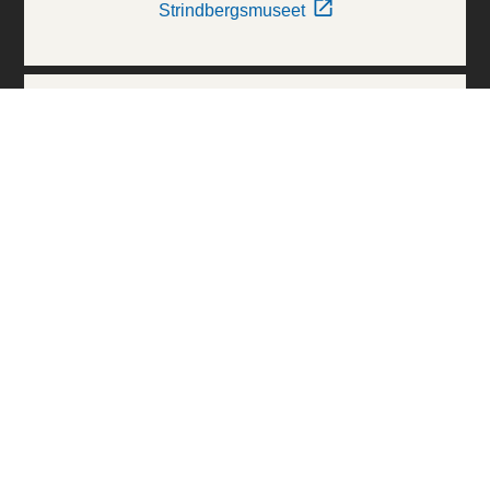
Strindbergsmuseet
Thielska Galleriet
Världskulturmuseerna