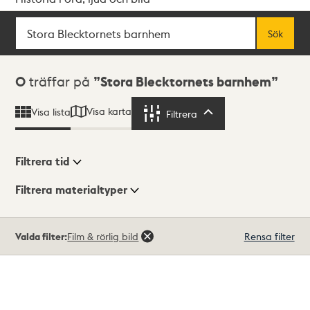
Sök
Fritextsök
Sök
Sökresultat
0
träffar på
Stora Blecktornets barnhem
Visa karta
Visa lista
Filtrera
Filtrera
Filtrera tid
Filtrera materialtyper
Visningsläge
Totalt
Valda filter:
Film & rörlig bild
Rensa filter
0
träffar
Lista
Karta