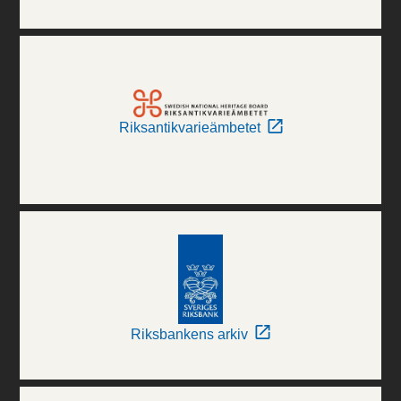
Riksantikvarieämbetet
Riksbankens arkiv