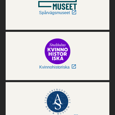
Spårvägsmuseet
Kvinnohistoriska