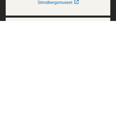
Strindbergsmuseet
Thielska Galleriet
Världskulturmuseerna