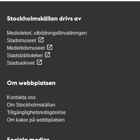
Kontakt
Stockholmskällan
Stockholmskällan drivs av
Medioteket, utbildningsförvaltningen
Stadsmuseet
Medeltidsmuseet
Stadsbiblioteket
Stadsarkivet
Om webbplatsen
Kontakta oss
Om Stockholmskällan
Tillgänglighetsredogörelse
Om kakor på webbplatsen
Sociala medier