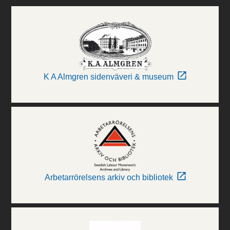
K A Almgren sidenväveri & museum
Arbetarrörelsens arkiv och bibliotek