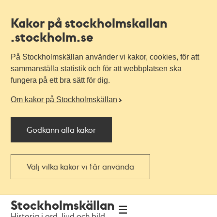
Kakor på stockholmskallan
.stockholm.se
På Stockholmskällan använder vi kakor, cookies, för att
sammanställa statistik och för att webbplatsen ska
fungera på ett bra sätt för dig.
Om kakor på Stockholmskällan
Godkänn alla kakor
Välj vilka kakor vi får använda
Till
Till
Stockholmskällan
navigationen
huvudinnehållet
Historia i ord, ljud och bild