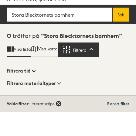
Sök
Fritextsök
Sök
Sökresultat
0
träffar på
Stora Blecktornets barnhem
Visa karta
Visa lista
Filtrera
Filtrera
Filtrera tid
Filtrera materialtyper
Visningsläge
Totalt
Valda filter:
Litteraturtips
Rensa filter
0
träffar
Lista
Karta