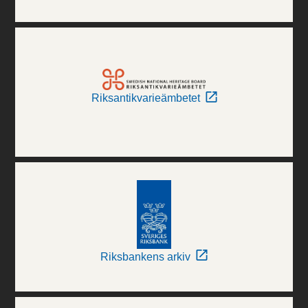
Riksantikvarieämbetet
Riksbankens arkiv