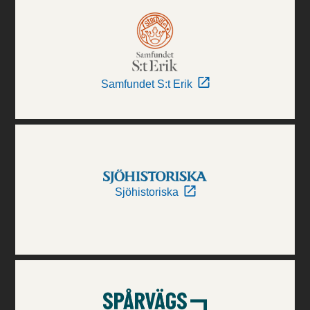
Samfundet S:t Erik
Sjöhistoriska