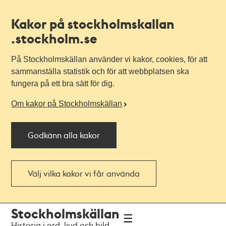
Kakor på stockholmskallan
.stockholm.se
På Stockholmskällan använder vi kakor, cookies, för att
sammanställa statistik och för att webbplatsen ska
fungera på ett bra sätt för dig.
Om kakor på Stockholmskällan
Godkänn alla kakor
Välj vilka kakor vi får använda
Till
Till
Stockholmskällan
navigationen
huvudinnehållet
Historia i ord, ljud och bild