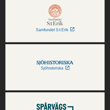
Samfundet S:t Erik
Sjöhistoriska