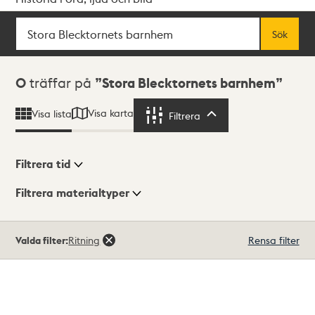
Sök
Fritextsök
Sök
Sökresultat
0
träffar på
Stora Blecktornets barnhem
Visa karta
Visa lista
Filtrera
Filtrera
Filtrera tid
Filtrera materialtyper
Visningsläge
Totalt
Valda filter:
Ritning
Rensa filter
0
träffar
Lista
Karta