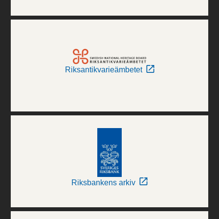
Riksantikvarieämbetet
Riksbankens arkiv