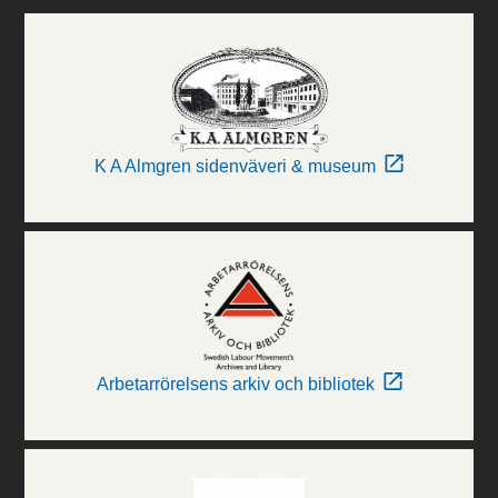
K A Almgren sidenväveri & museum
Arbetarrörelsens arkiv och bibliotek