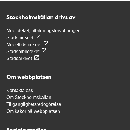
Kontakt
Stockholmskällan
Stockholmskällan drivs av
Medioteket, utbildningsförvaltningen
Stadsmuseet
Medeltidsmuseet
Stadsbiblioteket
Stadsarkivet
Om webbplatsen
Kontakta oss
Om Stockholmskällan
Tillgänglighetsredogörelse
Om kakor på webbplatsen
Sociala medier