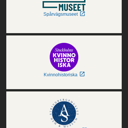
Spårvägsmuseet
Kvinnohistoriska