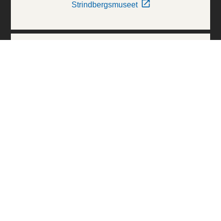
Strindbergsmuseet
Thielska Galleriet
Världskulturmuseerna