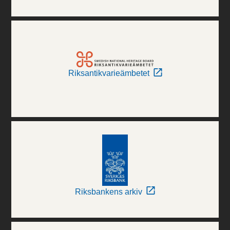
Riksantikvarieämbetet
Riksbankens arkiv