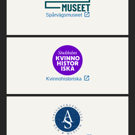
Spårvägsmuseet
Kvinnohistoriska