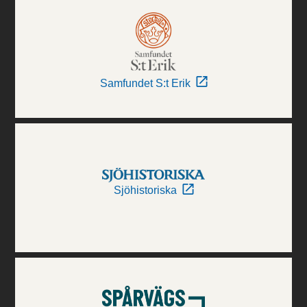
Samfundet S:t Erik
Sjöhistoriska