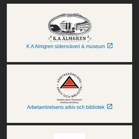
K A Almgren sidenväveri & museum
Arbetarrörelsens arkiv och bibliotek