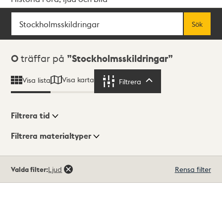
Sök
Fritextsök
Sök
Sökresultat
0
träffar på
Stockholmsskildringar
Visa karta
Visa lista
Filtrera
Filtrera
Filtrera tid
Filtrera materialtyper
Visningsläge
Totalt
Valda filter:
Ljud
Rensa filter
0
träffar
Lista
Karta