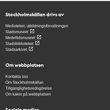
Kontakt
Stockholmskällan
Stockholmskällan drivs av
Medioteket, utbildningsförvaltningen
Stadsmuseet
Medeltidsmuseet
Stadsbiblioteket
Stadsarkivet
Om webbplatsen
Kontakta oss
Om Stockholmskällan
Tillgänglighetsredogörelse
Om kakor på webbplatsen
Sociala medier