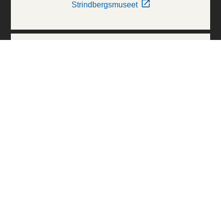
Strindbergsmuseet
Thielska Galleriet
Världskulturmuseerna