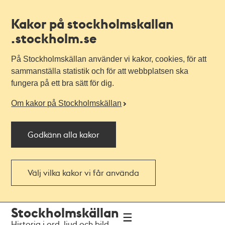
Kakor på stockholmskallan
.stockholm.se
På Stockholmskällan använder vi kakor, cookies, för att
sammanställa statistik och för att webbplatsen ska
fungera på ett bra sätt för dig.
Om kakor på Stockholmskällan
Godkänn alla kakor
Välj vilka kakor vi får använda
Till
Till
Stockholmskällan
navigationen
huvudinnehållet
Historia i ord, ljud och bild