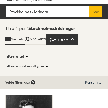
Sök
Fritextsök
Sök
Sökresultat
1
träff på
Stockholmsskildringar
Visa karta
Visa lista
Filtrera
Filtrera
Filtrera tid
Filtrera materialtyper
Visningsläge
Totalt
Valda filter:
Foto
Rensa filter
1
träffar
Lista
Karta