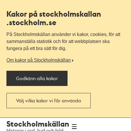
Kakor på stockholmskallan
.stockholm.se
På Stockholmskällan använder vi kakor, cookies, för att
sammanställa statistik och för att webbplatsen ska
fungera på ett bra sätt för dig.
Om kakor på Stockholmskällan
Godkänn alla kakor
Välj vilka kakor vi får använda
Till
Till
Stockholmskällan
navigationen
huvudinnehållet
Historia i ord, ljud och bild