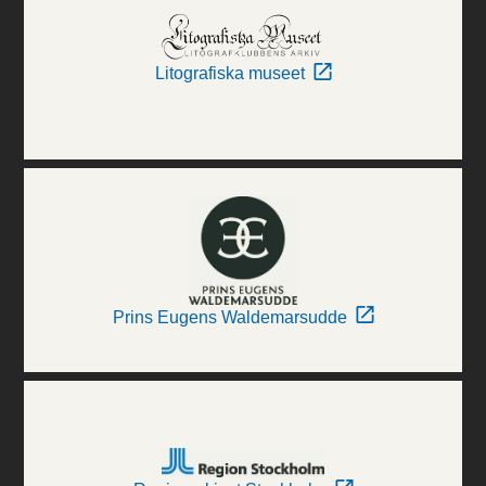
Litografiska museet
Prins Eugens Waldemarsudde