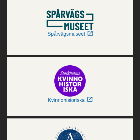
Spårvägsmuseet
Kvinnohistoriska