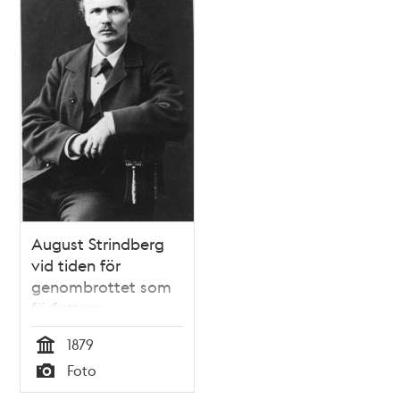
August Strindberg
vid tiden för
genombrottet som
författare
1879
Tid
Foto
Typ