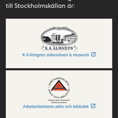
till Stockholmskällan är:
K A Almgren sidenväveri & museum
Arbetarrörelsens arkiv och bibliotek