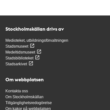
Kontakt
Stockholmskällan
Stockholmskällan drivs av
Medioteket, utbildningsförvaltningen
Stadsmuseet
Medeltidsmuseet
Stadsbiblioteket
Stadsarkivet
Om webbplatsen
Kontakta oss
Om Stockholmskällan
Tillgänglighetsredogörelse
Om kakor på webbplatsen