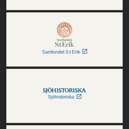
Samfundet S:t Erik
Sjöhistoriska