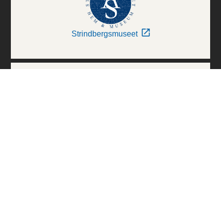
Strindbergsmuseet
Thielska Galleriet
Världskulturmuseerna