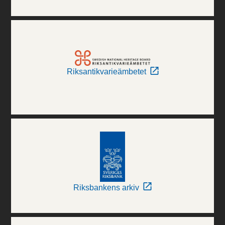
Riksantikvarieämbetet
Riksbankens arkiv