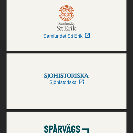
Samfundet S:t Erik
Sjöhistoriska