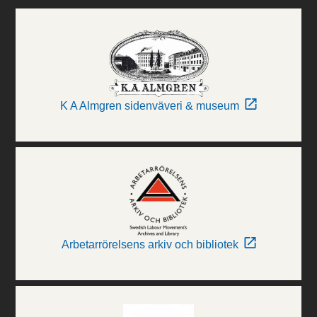
K A Almgren sidenväveri & museum
Arbetarrörelsens arkiv och bibliotek