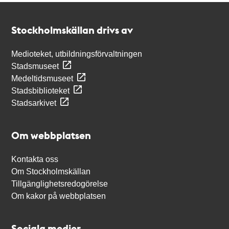
Kontakt
Stockholmskällan
Stockholmskällan drivs av
Medioteket, utbildningsförvaltningen
Stadsmuseet
Medeltidsmuseet
Stadsbiblioteket
Stadsarkivet
Om webbplatsen
Kontakta oss
Om Stockholmskällan
Tillgänglighetsredogörelse
Om kakor på webbplatsen
Sociala medier