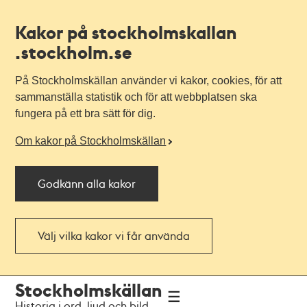
Kakor på stockholmskallan
.stockholm.se
På Stockholmskällan använder vi kakor, cookies, för att
sammanställa statistik och för att webbplatsen ska
fungera på ett bra sätt för dig.
Om kakor på Stockholmskällan
Godkänn alla kakor
Välj vilka kakor vi får använda
Till
Till
Stockholmskällan
navigationen
huvudinnehållet
Historia i ord, ljud och bild