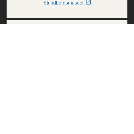
Strindbergsmuseet
Thielska Galleriet
Världskulturmuseerna