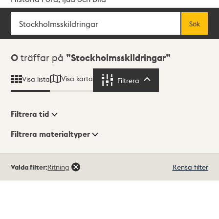
Sök
Fritextsök
Sök
Sökresultat
0
träffar på
Stockholmsskildringar
Visa karta
Visa lista
Filtrera
Filtrera
Filtrera tid
Filtrera materialtyper
Visningsläge
Totalt
Valda filter:
Ritning
Rensa filter
0
träffar
Lista
Karta