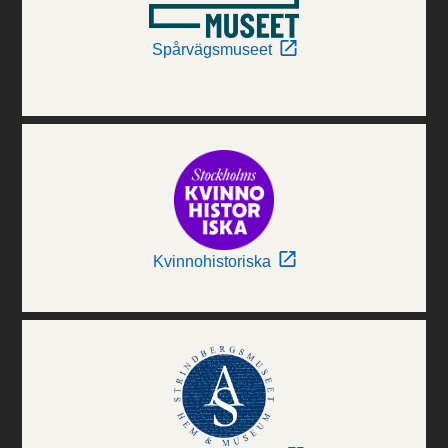
Spårvägsmuseet
Kvinnohistoriska