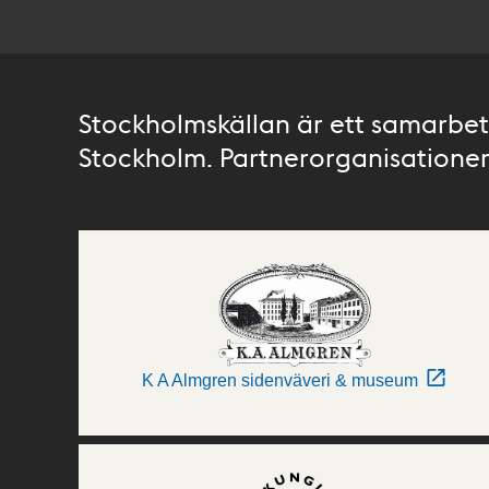
Stockholmskällan är ett samarbete
Stockholm. Partnerorganisationer 
K A Almgren sidenväveri & museum