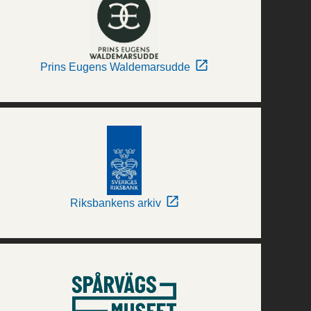
Prins Eugens Waldemarsudde
Riksbankens arkiv