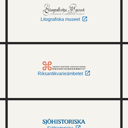
Litografiska museet
Riksantikvarieämbetet