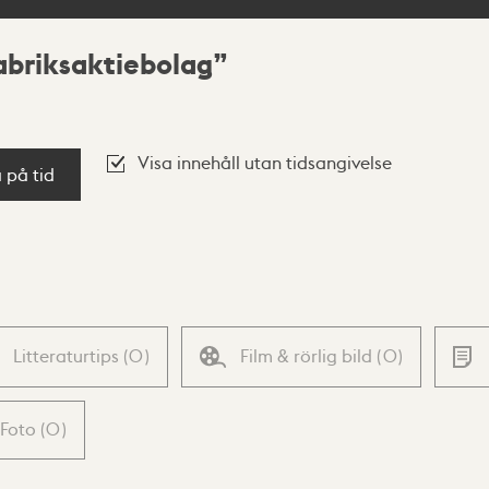
abriksaktiebolag
Visa innehåll utan tidsangivelse
a på tid
Litteraturtips
(
0
)
Film & rörlig bild
(
0
)
Foto
(
0
)