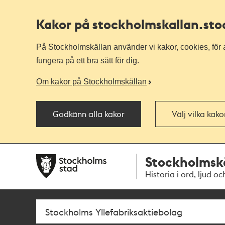
Kakor på stockholmskallan
.st
På Stockholmskällan använder vi kakor, cookies, för a
fungera på ett bra sätt för dig.
Om kakor på Stockholmskällan
Godkänn alla kakor
Välj vilka kak
Till
Till
Stockholmsk
navigationen
huvudinnehållet
Historia i ord, ljud oc
Sök
Fritextsök