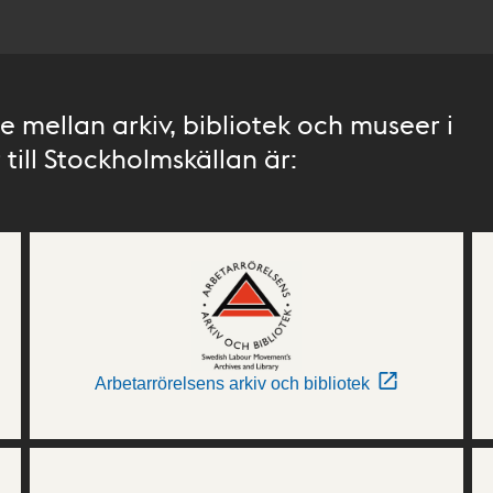
 mellan arkiv, bibliotek och museer i
till Stockholmskällan är:
Arbetarrörelsens arkiv och bibliotek