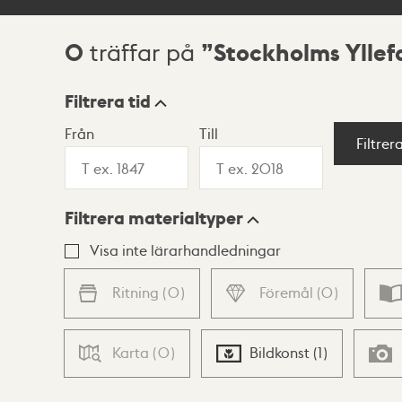
0
Stockholms Yllef
träffar på
Sökresultat
Filtrera tid
Från
Till
Visningsläge
Filtrer
Filtrera materialtyper
Lista
Karta
Visa inte lärarhandledningar
Ritning
(
0
)
Föremål
(
0
)
Karta
(
0
)
Bildkonst
(
1
)