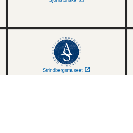
Sjöhistoriska
Strindbergsmuseet