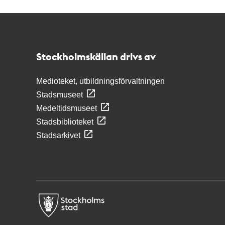
Kontakt
Stockholmskällan
Stockholmskällan drivs av
Medioteket, utbildningsförvaltningen
Stadsmuseet
Medeltidsmuseet
Stadsbiblioteket
Stadsarkivet