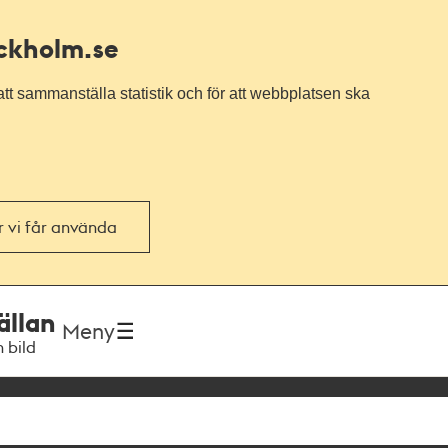
ockholm.se
tt sammanställa statistik och för att webbplatsen ska
or vi får använda
ällan
Meny
h bild