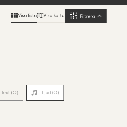
Visa karta
Visa lista
Filtrera
Filtrera
Text
(
0
)
Ljud
(
0
)