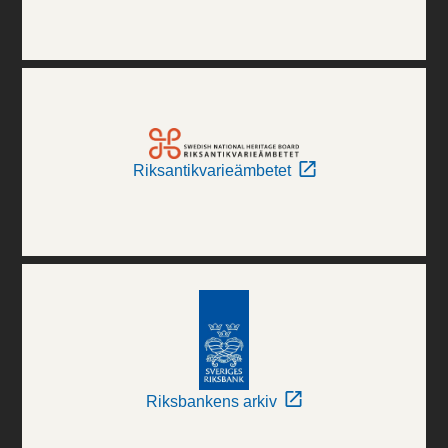
Riksantikvarieämbetet
Riksbankens arkiv