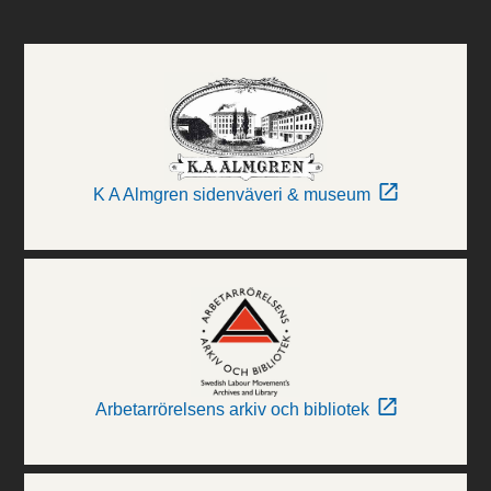
K A Almgren sidenväveri & museum
Arbetarrörelsens arkiv och bibliotek