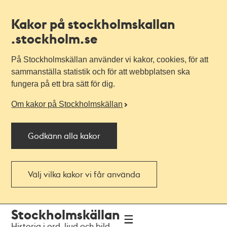
Kakor på stockholmskallan
.stockholm.se
På Stockholmskällan använder vi kakor, cookies, för att
sammanställa statistik och för att webbplatsen ska
fungera på ett bra sätt för dig.
Om kakor på Stockholmskällan
Godkänn alla kakor
Välj vilka kakor vi får använda
Till
Till
Stockholmskällan
navigationen
huvudinnehållet
Historia i ord, ljud och bild