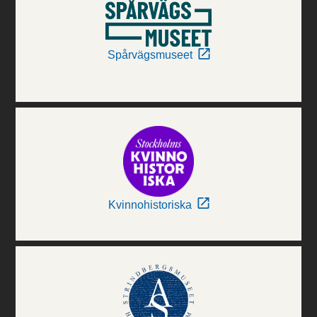
Spårvägsmuseet
Kvinnohistoriska