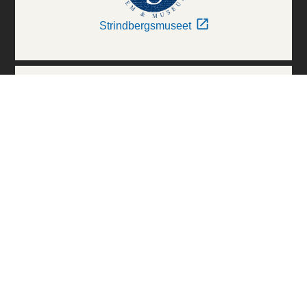
Strindbergsmuseet
Thielska Galleriet
Världskulturmuseerna