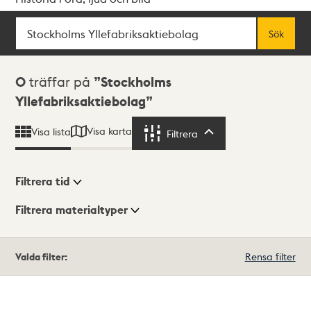
Sök
Fritextsök
Sök
Sökresultat
0
träffar på
Stockholms
Yllefabriksaktiebolag
Visa karta
Visa lista
Filtrera
Filtrera
Filtrera tid
Filtrera materialtyper
Visningsläge
Totalt
Valda filter:
Rensa filter
0
träffar
Lista
Karta