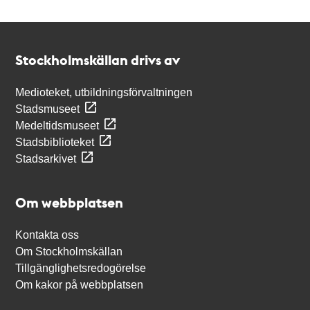
Kontakt
Stockholmskällan
Stockholmskällan drivs av
Medioteket, utbildningsförvaltningen
Stadsmuseet
Medeltidsmuseet
Stadsbiblioteket
Stadsarkivet
Om webbplatsen
Kontakta oss
Om Stockholmskällan
Tillgänglighetsredogörelse
Om kakor på webbplatsen