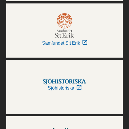
Samfundet S:t Erik
Sjöhistoriska