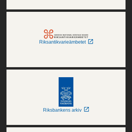
Riksantikvarieämbetet
Riksbankens arkiv