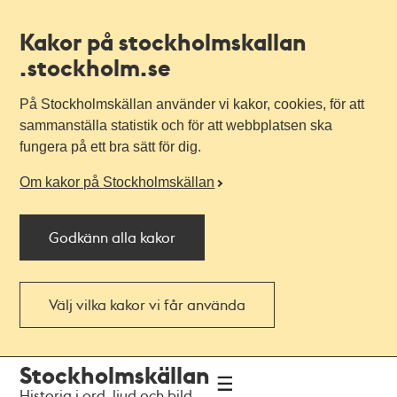
Kakor på stockholmskallan
.stockholm.se
På Stockholmskällan använder vi kakor, cookies, för att
sammanställa statistik och för att webbplatsen ska
fungera på ett bra sätt för dig.
Om kakor på Stockholmskällan
Godkänn alla kakor
Välj vilka kakor vi får använda
Till
Till
Stockholmskällan
navigationen
huvudinnehållet
Historia i ord, ljud och bild