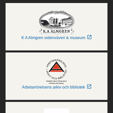
K A Almgren sidenväveri & museum
Arbetarrörelsens arkiv och bibliotek