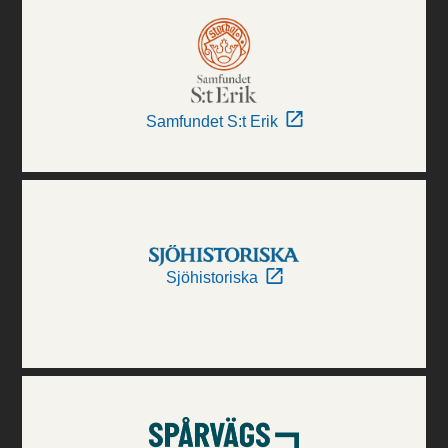
Samfundet S:t Erik
Sjöhistoriska