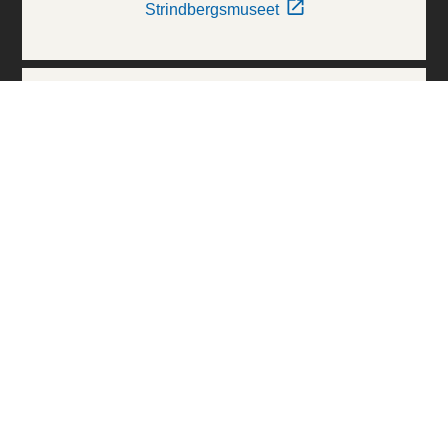
Strindbergsmuseet
Thielska Galleriet
Världskulturmuseerna