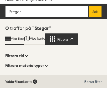
Sök
Fritextsök
Sök
Sökresultat
0
träffar på
Stegar
Visa karta
Visa lista
Filtrera
Filtrera
Filtrera tid
Filtrera materialtyper
Visningsläge
Totalt
Valda filter:
Karta
Rensa filter
0
träffar
Lista
Karta