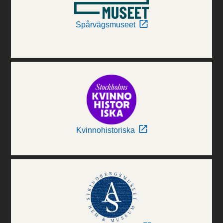
Spårvägsmuseet
Kvinnohistoriska