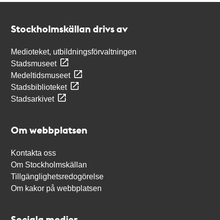
Kontakt
Stockholmskällan
Stockholmskällan drivs av
Medioteket, utbildningsförvaltningen
Stadsmuseet
Medeltidsmuseet
Stadsbiblioteket
Stadsarkivet
Om webbplatsen
Kontakta oss
Om Stockholmskällan
Tillgänglighetsredogörelse
Om kakor på webbplatsen
Sociala medier