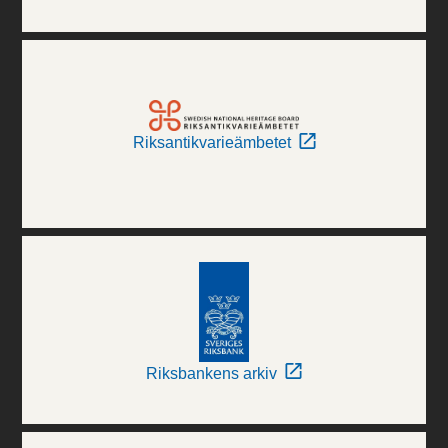
Riksantikvarieämbetet
Riksbankens arkiv