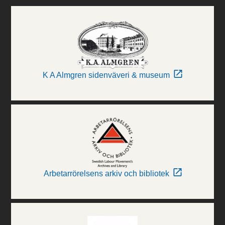
K A Almgren sidenväveri & museum
Arbetarrörelsens arkiv och bibliotek