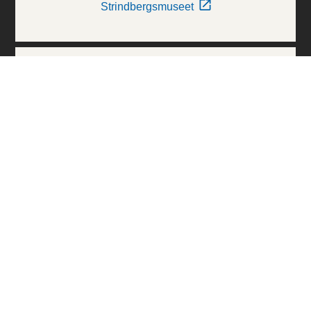
Strindbergsmuseet
Thielska Galleriet
Världskulturmuseerna