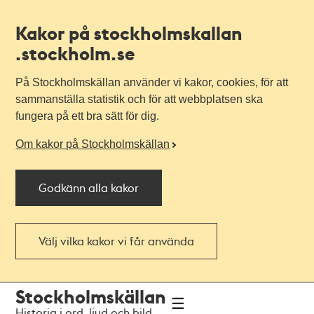
Kakor på stockholmskallan
.stockholm.se
På Stockholmskällan använder vi kakor, cookies, för att
sammanställa statistik och för att webbplatsen ska
fungera på ett bra sätt för dig.
Om kakor på Stockholmskällan
Godkänn alla kakor
Välj vilka kakor vi får använda
Till
Till
Stockholmskällan
navigationen
huvudinnehållet
Historia i ord, ljud och bild