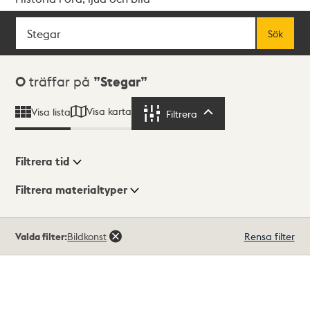
Sök
Fritextsök
Sök
Sökresultat
0
träffar på
Stegar
Visa karta
Visa lista
Filtrera
Filtrera
Filtrera tid
Filtrera materialtyper
Visningsläge
Totalt
Valda filter:
Bildkonst
Rensa filter
0
träffar
Lista
Karta