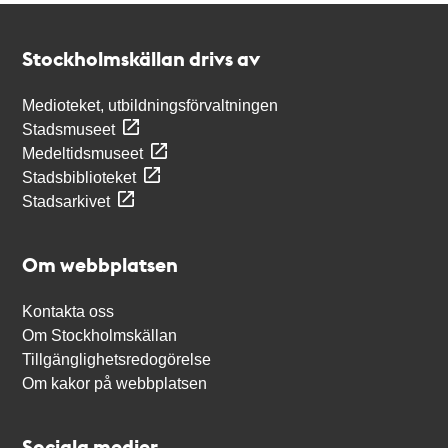
Kontakt
Stockholmskällan
Stockholmskällan drivs av
Medioteket, utbildningsförvaltningen
Stadsmuseet
Medeltidsmuseet
Stadsbiblioteket
Stadsarkivet
Om webbplatsen
Kontakta oss
Om Stockholmskällan
Tillgänglighetsredogörelse
Om kakor på webbplatsen
Sociala medier