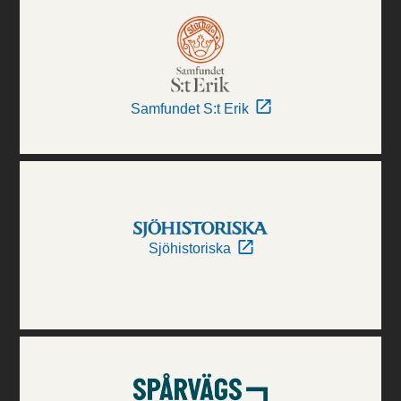
Samfundet S:t Erik
Sjöhistoriska