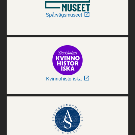
Spårvägsmuseet
Kvinnohistoriska