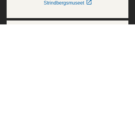
Strindbergsmuseet
Thielska Galleriet
Världskulturmuseerna