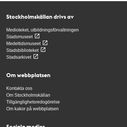
Kontakt
Stockholmskällan
Stockholmskällan drivs av
Medioteket, utbildningsförvaltningen
Stadsmuseet
Medeltidsmuseet
Stadsbiblioteket
Stadsarkivet
Om webbplatsen
Kontakta oss
Om Stockholmskällan
Tillgänglighetsredogörelse
Om kakor på webbplatsen
Sociala medier