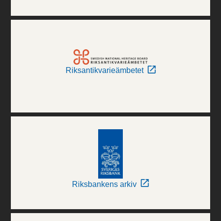
Riksantikvarieämbetet
Riksbankens arkiv