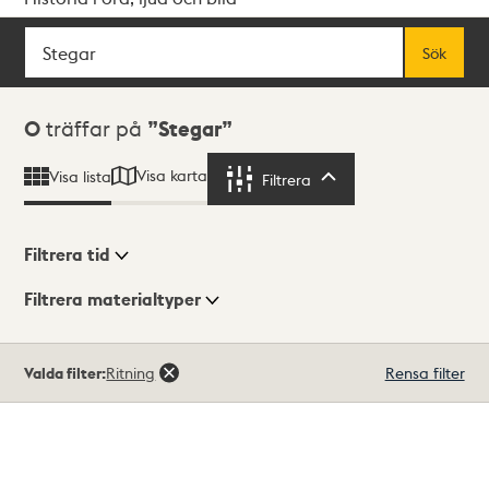
Sök
Fritextsök
Sök
Sökresultat
0
träffar på
Stegar
Visa karta
Visa lista
Filtrera
Filtrera
Filtrera tid
Filtrera materialtyper
Visningsläge
Totalt
Valda filter:
Ritning
Rensa filter
0
träffar
Lista
Karta