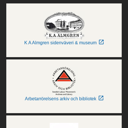
K A Almgren sidenväveri & museum
Arbetarrörelsens arkiv och bibliotek