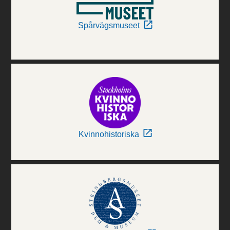
Spårvägsmuseet
Kvinnohistoriska