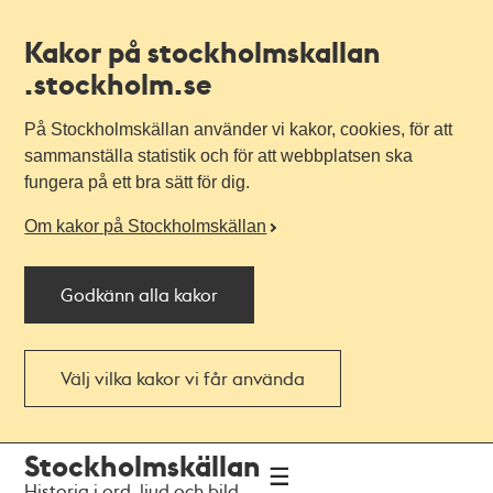
Kakor på stockholmskallan
.stockholm.se
På Stockholmskällan använder vi kakor, cookies, för att
sammanställa statistik och för att webbplatsen ska
fungera på ett bra sätt för dig.
Om kakor på Stockholmskällan
Godkänn alla kakor
Välj vilka kakor vi får använda
Till
Till
Stockholmskällan
navigationen
huvudinnehållet
Historia i ord, ljud och bild