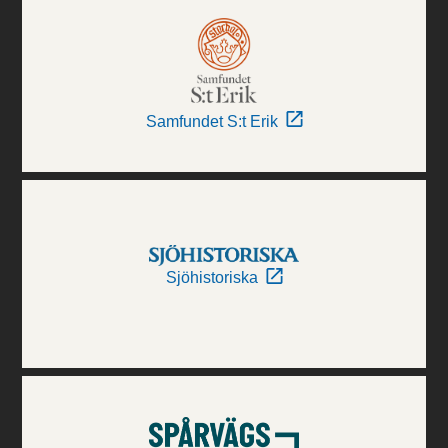
Samfundet S:t Erik
Sjöhistoriska