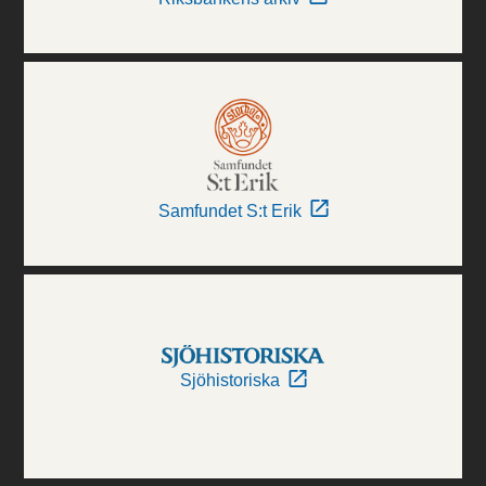
Samfundet S:t Erik
Sjöhistoriska