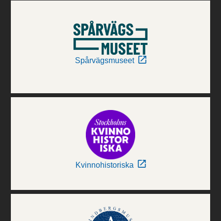
Spårvägsmuseet
Kvinnohistoriska