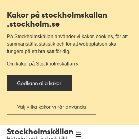
Kakor på stockholmskallan
.stockholm.se
På Stockholmskällan använder vi kakor, cookies, för att
sammanställa statistik och för att webbplatsen ska
fungera på ett bra sätt för dig.
Om kakor på Stockholmskällan
Godkänn alla kakor
Välj vilka kakor vi får använda
Till
Till
Stockholmskällan
navigationen
huvudinnehållet
Historia i ord, ljud och bild