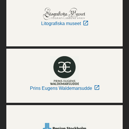
Litografiska museet
Prins Eugens Waldemarsudde