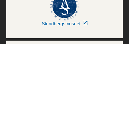
Strindbergsmuseet
Thielska Galleriet