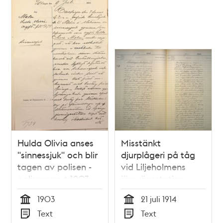
Hulda Olivia anses
Misstänkt
"sinnessjuk" och blir
djurplågeri på tåg
tagen av polisen -
vid Liljeholmens
polisrapport 1903
järnvägsstation
1903
21 juli 1914
Tid
Tid
Text
Text