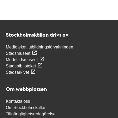
Kontakt
Stockholmskällan
Stockholmskällan drivs av
Medioteket, utbildningsförvaltningen
Stadsmuseet
Medeltidsmuseet
Stadsbiblioteket
Stadsarkivet
Om webbplatsen
Kontakta oss
Om Stockholmskällan
Tillgänglighetsredogörelse