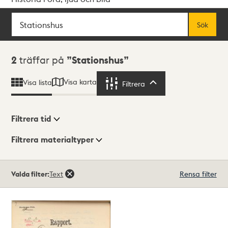
Sök
Fritextsök
Sök
Sökresultat
2
träffar på
Stationshus
Visa karta
Visa lista
Filtrera
Filtrera
Filtrera tid
Filtrera materialtyper
Visningsläge
Totalt
Valda filter:
Text
Rensa filter
2
träffar
Lista
Karta