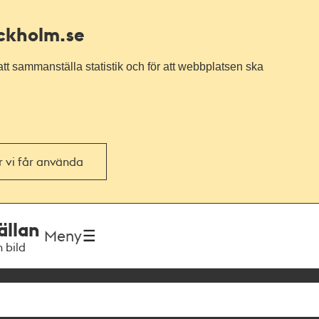
ockholm.se
tt sammanställa statistik och för att webbplatsen ska
or vi får använda
ällan
Meny
h bild