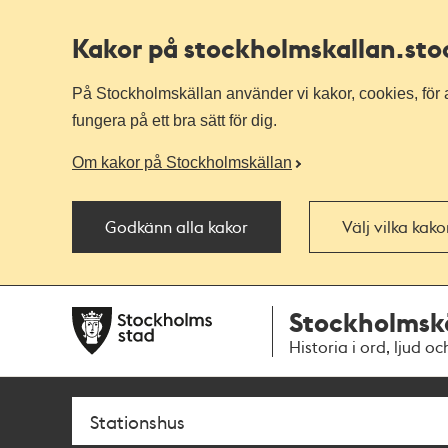
Kakor på stockholmskallan
.st
På Stockholmskällan använder vi kakor, cookies, för a
fungera på ett bra sätt för dig.
Om kakor på Stockholmskällan
Godkänn alla kakor
Välj vilka kak
Till
Till
Stockholmsk
navigationen
huvudinnehållet
Historia i ord, ljud oc
Sök
Fritextsök