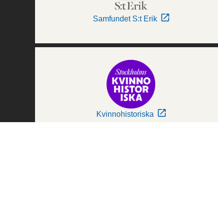
Samfundet S:t Erik
Kvinnohistoriska
Världskulturmuseerna