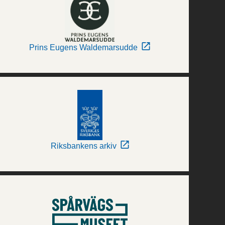
Prins Eugens Waldemarsudde
Riksbankens arkiv