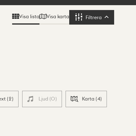
Visa karta
Visa lista
Filtrera
Filtrera
ext
(
2
)
Ljud
(
0
)
Karta
(
4
)