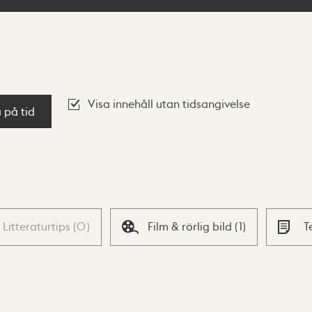
Visa innehåll utan tidsangivelse
a på tid
Litteraturtips
(
0
)
Film & rörlig bild
(
1
)
T