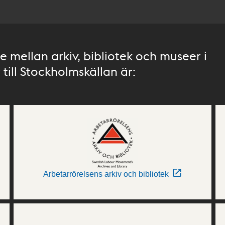
 mellan arkiv, bibliotek och museer i
till Stockholmskällan är:
Arbetarrörelsens arkiv och bibliotek