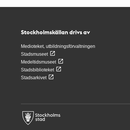
Kontakt
Stockholmskällan
Stockholmskällan drivs av
Medioteket, utbildningsförvaltningen
Stadsmuseet
Medeltidsmuseet
Stadsbiblioteket
Stadsarkivet