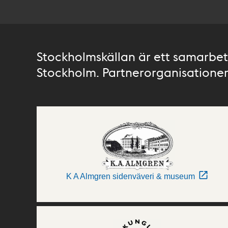
Stockholmskällan är ett samarbete
Stockholm. Partnerorganisationer 
K A Almgren sidenväveri & museum