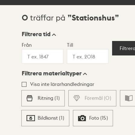
0
Stationshus
träffar på
Sökresultat
Filtrera tid
Från
Till
Visningsläge
Filtrer
Filtrera materialtyper
Lista
Karta
Visa inte lärarhandledningar
Ritning
(
1
)
Föremål
(
0
)
Bildkonst
(
1
)
Foto
(
15
)