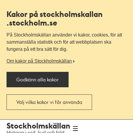
Kakor på stockholmskallan
.stockholm.se
På Stockholmskällan använder vi kakor, cookies, för att
sammanställa statistik och för att webbplatsen ska
fungera på ett bra sätt för dig.
Om kakor på Stockholmskällan
Godkänn alla kakor
Välj vilka kakor vi får använda
Till
Till
Stockholmskällan
navigationen
huvudinnehållet
Historia i ord, ljud och bild