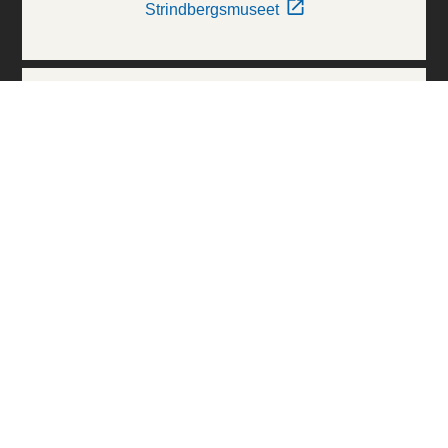
Strindbergsmuseet
Thielska Galleriet
Världskulturmuseerna