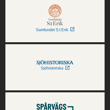
Samfundet S:t Erik
Sjöhistoriska