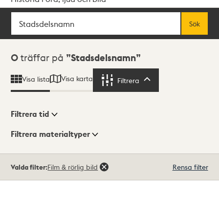
Sök
Fritextsök
Sök
Sökresultat
0
träffar på
Stadsdelsnamn
Visa karta
Visa lista
Filtrera
Filtrera
Filtrera tid
Filtrera materialtyper
Visningsläge
Totalt
Valda filter:
Film & rörlig bild
Rensa filter
0
träffar
Lista
Karta