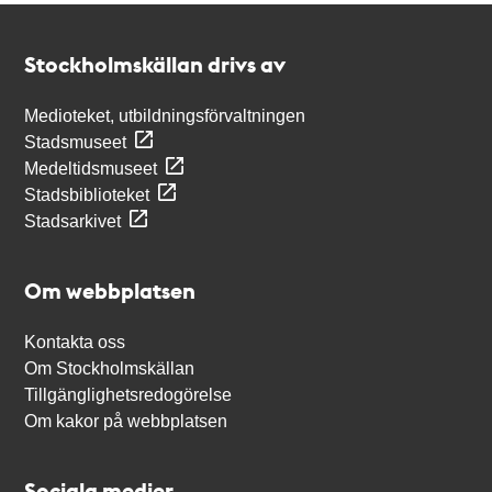
Kontakt
Stockholmskällan
Stockholmskällan drivs av
Medioteket, utbildningsförvaltningen
Stadsmuseet
Medeltidsmuseet
Stadsbiblioteket
Stadsarkivet
Om webbplatsen
Kontakta oss
Om Stockholmskällan
Tillgänglighetsredogörelse
Om kakor på webbplatsen
Sociala medier