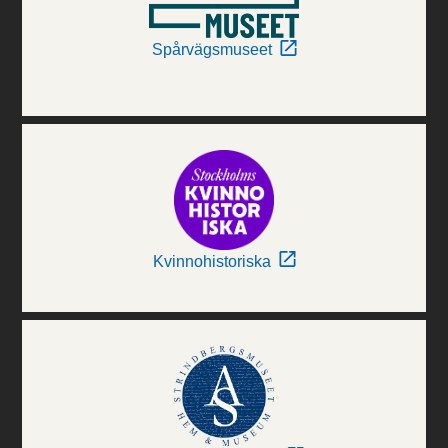
Spårvägsmuseet
Kvinnohistoriska