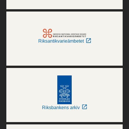
Riksantikvarieämbetet
Riksbankens arkiv