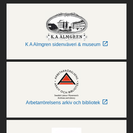
K A Almgren sidenväveri & museum
Arbetarrörelsens arkiv och bibliotek