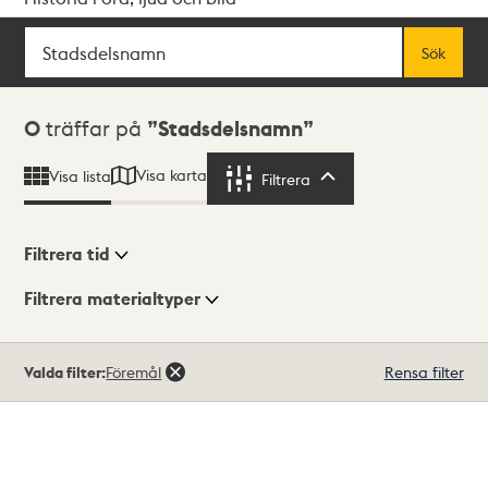
Sök
Fritextsök
Sök
Sökresultat
0
träffar på
Stadsdelsnamn
Visa karta
Visa lista
Filtrera
Filtrera
Filtrera tid
Filtrera materialtyper
Visningsläge
Totalt
Valda filter:
Föremål
Rensa filter
0
träffar
Lista
Karta