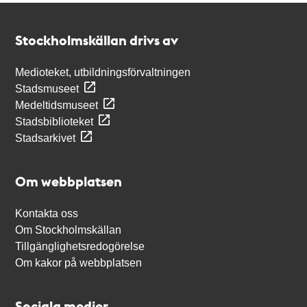
Kontakt
Stockholmskällan
Stockholmskällan drivs av
Medioteket, utbildningsförvaltningen
Stadsmuseet
Medeltidsmuseet
Stadsbiblioteket
Stadsarkivet
Om webbplatsen
Kontakta oss
Om Stockholmskällan
Tillgänglighetsredogörelse
Om kakor på webbplatsen
Sociala medier