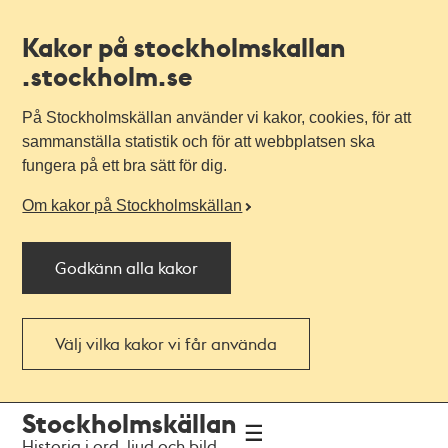
Kakor på stockholmskallan
.stockholm.se
På Stockholmskällan använder vi kakor, cookies, för att
sammanställa statistik och för att webbplatsen ska
fungera på ett bra sätt för dig.
Om kakor på Stockholmskällan
Godkänn alla kakor
Välj vilka kakor vi får använda
Till
Till
Stockholmskällan
navigationen
huvudinnehållet
Historia i ord, ljud och bild