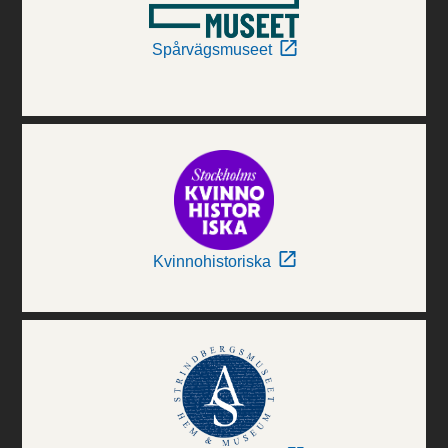
Spårvägsmuseet
Kvinnohistoriska