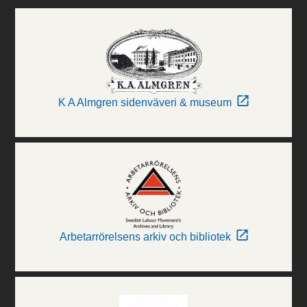
K A Almgren sidenväveri & museum
Arbetarrörelsens arkiv och bibliotek