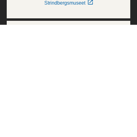
Strindbergsmuseet
Thielska Galleriet
Världskulturmuseerna