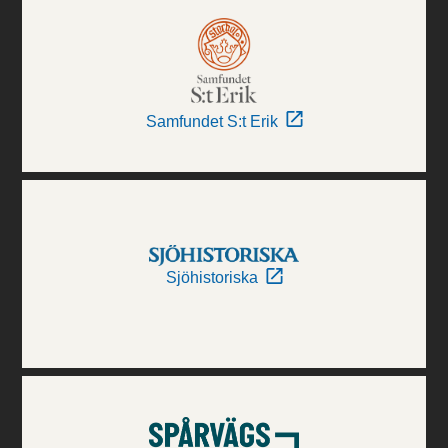
Samfundet S:t Erik
Sjöhistoriska