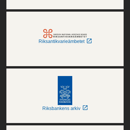
Riksantikvarieämbetet
Riksbankens arkiv