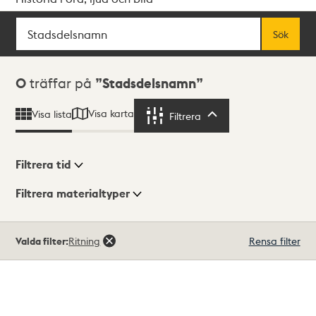
Sök
Fritextsök
Sök
Sökresultat
0
träffar på
Stadsdelsnamn
Visa karta
Visa lista
Filtrera
Filtrera
Filtrera tid
Filtrera materialtyper
Visningsläge
Totalt
Valda filter:
Ritning
Rensa filter
0
träffar
Lista
Karta