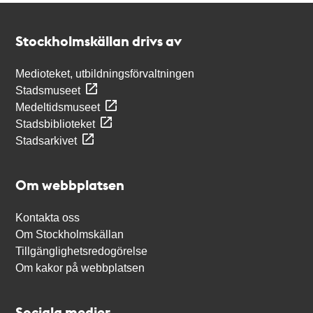
Kontakt
Stockholmskällan
Stockholmskällan drivs av
Medioteket, utbildningsförvaltningen
Stadsmuseet
Medeltidsmuseet
Stadsbiblioteket
Stadsarkivet
Om webbplatsen
Kontakta oss
Om Stockholmskällan
Tillgänglighetsredogörelse
Om kakor på webbplatsen
Sociala medier