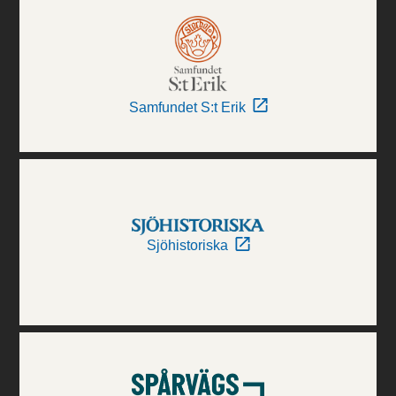
Samfundet S:t Erik
Sjöhistoriska