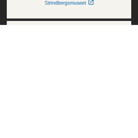
Strindbergsmuseet
Thielska Galleriet
Världskulturmuseerna