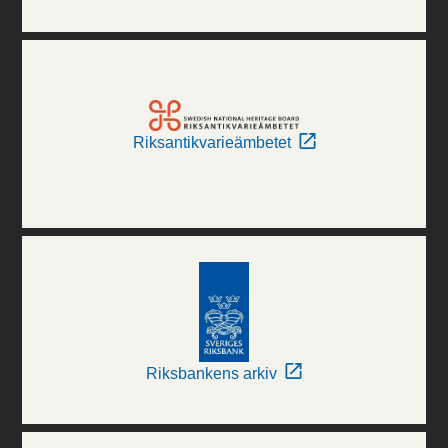
Riksantikvarieämbetet
Riksbankens arkiv