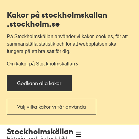
Kakor på stockholmskallan
.stockholm.se
På Stockholmskällan använder vi kakor, cookies, för att
sammanställa statistik och för att webbplatsen ska
fungera på ett bra sätt för dig.
Om kakor på Stockholmskällan
Godkänn alla kakor
Välj vilka kakor vi får använda
Till
Till
Stockholmskällan
navigationen
huvudinnehållet
Historia i ord, ljud och bild