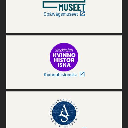
Spårvägsmuseet
Kvinnohistoriska