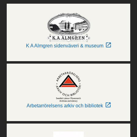
K A Almgren sidenväveri & museum
Arbetarrörelsens arkiv och bibliotek