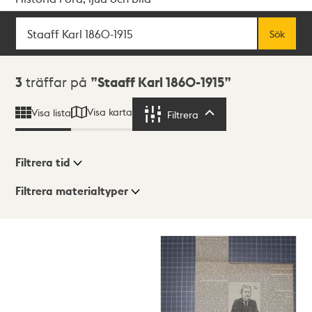
Sök
Fritextsök
Sök
Sökresultat
3
träffar på
Staaff Karl 1860-1915
Visa karta
Visa lista
Filtrera
Filtrera
Filtrera tid
Filtrera materialtyper
Visningsläge
Totalt
3
träffar
Lista
Karta