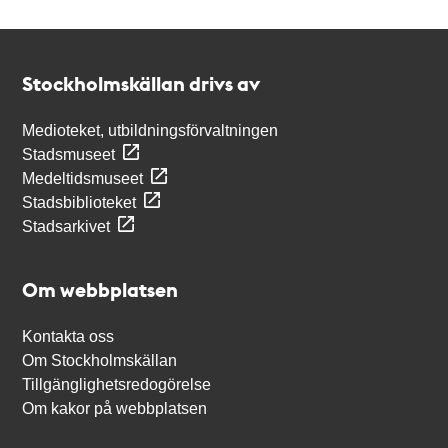
Kontakt
Stockholmskällan
Stockholmskällan drivs av
Medioteket, utbildningsförvaltningen
Stadsmuseet
Medeltidsmuseet
Stadsbiblioteket
Stadsarkivet
Om webbplatsen
Kontakta oss
Om Stockholmskällan
Tillgänglighetsredogörelse
Om kakor på webbplatsen