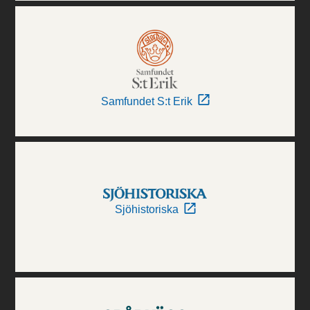
Samfundet S:t Erik
Sjöhistoriska