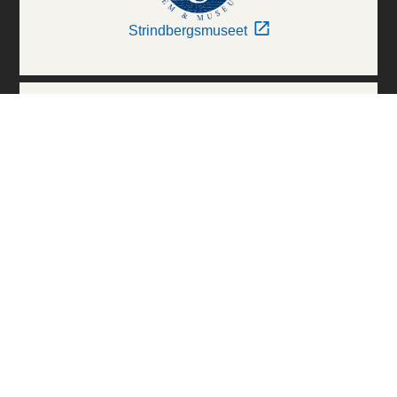
Strindbergsmuseet
Thielska Galleriet
Världskulturmuseerna