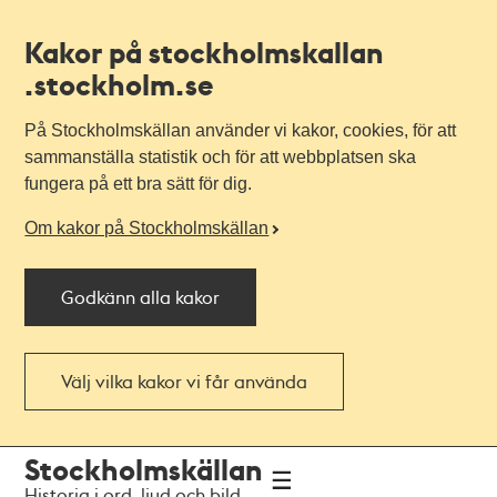
Kakor på stockholmskallan
.stockholm.se
På Stockholmskällan använder vi kakor, cookies, för att
sammanställa statistik och för att webbplatsen ska
fungera på ett bra sätt för dig.
Om kakor på Stockholmskällan
Godkänn alla kakor
Välj vilka kakor vi får använda
Till
Till
Stockholmskällan
navigationen
huvudinnehållet
Historia i ord, ljud och bild