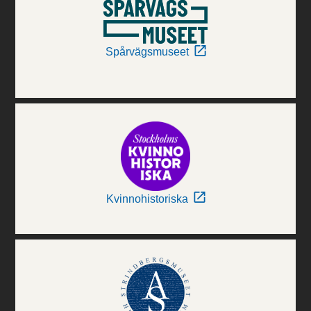
Spårvägsmuseet
Kvinnohistoriska