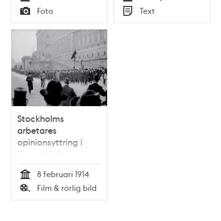
Tid
Tid
Foto
Text
Typ
Typ
Stockholms
arbetares
opinionsyttring i
försvarsfrågan
8 februari 1914
Tid
Film & rörlig bild
Typ