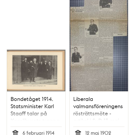
Bondetåget 1914.
Liberala
Statsminister Karl
valmansföreningens
Staaff talar på
rösträttsmöte -
Kanslihusets trappa
artikel i SvD 13 maj
omgiven av
1902
6 februari 1914
12 maj 1902
regeringen.