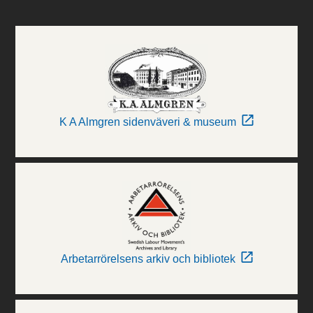
K A Almgren sidenväveri & museum
Arbetarrörelsens arkiv och bibliotek