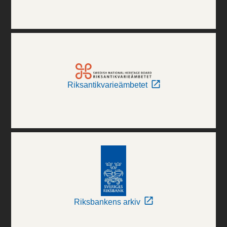
Riksantikvarieämbetet
Riksbankens arkiv