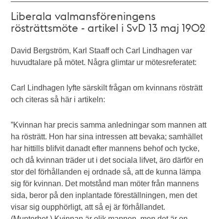
Liberala valmansföreningens
rösträttsmöte - artikel i SvD 13 maj 1902
David Bergström, Karl Staaff och Carl Lindhagen var
huvudtalare på mötet. Några glimtar ur mötesreferatet:
Carl Lindhagen lyfte särskilt frågan om kvinnans rösträtt
och citeras så här i artikeln:
”Kvinnan har precis samma anledningar som mannen att
ha rösträtt. Hon har sina intressen att bevaka; samhället
har hittills blifvit danadt efter mannens behof och tycke,
och då kvinnan träder ut i det sociala lifvet, äro därför en
stor del förhållanden ej ordnade så, att de kunna lämpa
sig för kvinnan. Det motstånd man möter från mannens
sida, beror på den inplantade föreställningen, men det
visar sig oupphörligt, att så ej är förhållandet.
(Munterhet.) Kvinnan är olik mannen, men det är en