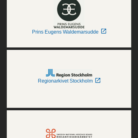
Prins Eugens Waldemarsudde
Regionarkivet Stockholm