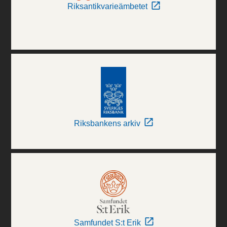
Riksantikvarieämbetet
Riksbankens arkiv
Samfundet S:t Erik