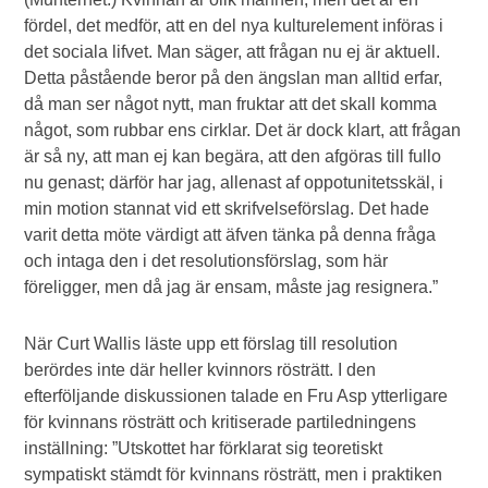
fördel, det medför, att en del nya kulturelement införas i
det sociala lifvet. Man säger, att frågan nu ej är aktuell.
Detta påstående beror på den ängslan man alltid erfar,
då man ser något nytt, man fruktar att det skall komma
något, som rubbar ens cirklar. Det är dock klart, att frågan
är så ny, att man ej kan begära, att den afgöras till fullo
nu genast; därför har jag, allenast af oppotunitetsskäl, i
min motion stannat vid ett skrifvelseförslag. Det hade
varit detta möte värdigt att äfven tänka på denna fråga
och intaga den i det resolutionsförslag, som här
föreligger, men då jag är ensam, måste jag resignera.”
När Curt Wallis läste upp ett förslag till resolution
berördes inte där heller kvinnors rösträtt. I den
efterföljande diskussionen talade en Fru Asp ytterligare
för kvinnans rösträtt och kritiserade partiledningens
inställning: ”Utskottet har förklarat sig teoretiskt
sympatiskt stämdt för kvinnans rösträtt, men i praktiken