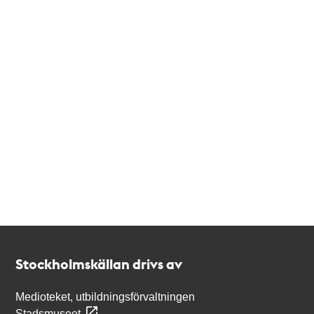
Kontakt
Stockholmskällan
Stockholmskällan drivs av
Medioteket, utbildningsförvaltningen
Stadsmuseet