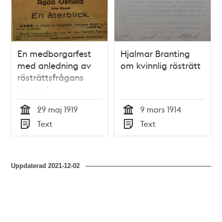
En medborgarfest
Hjalmar Branting
med anledning av
om kvinnlig rösträtt
rösträttsfrågans
lösning!
29 maj 1919
9 mars 1914
Tid
Tid
Text
Text
Typ
Typ
Uppdaterad
2021-12-02