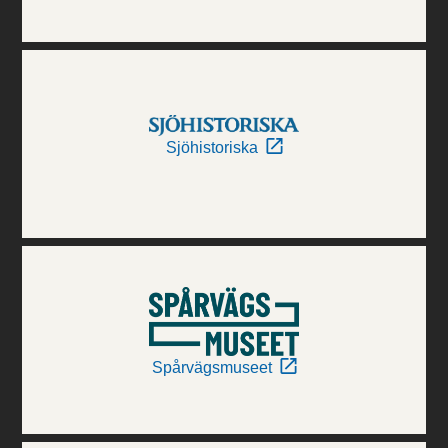
Sjöhistoriska
Spårvägsmuseet