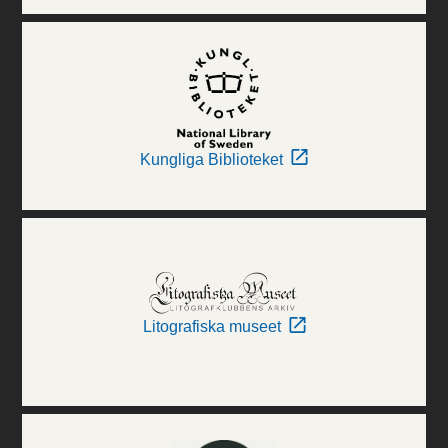
Kungliga Biblioteket
Litografiska museet