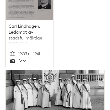
och
teman
Carl Lindhagen.
Ledamot av
stadsfullmäktige
1903-1941
1903 till 1941
Tid
Foto
Typ