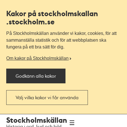
Kakor på stockholmskallan
.stockholm.se
På Stockholmskällan använder vi kakor, cookies, för att
sammanställa statistik och för att webbplatsen ska
fungera på ett bra sätt för dig.
Om kakor på Stockholmskällan
Godkänn alla kakor
Välj vilka kakor vi får använda
Till
Till
Stockholmskällan
navigationen
huvudinnehållet
Historia i ord, ljud och bild