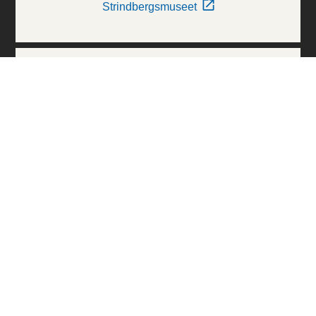
Strindbergsmuseet
Thielska Galleriet
Världskulturmuseerna