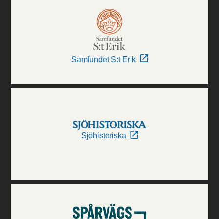
Samfundet S:t Erik
Sjöhistoriska