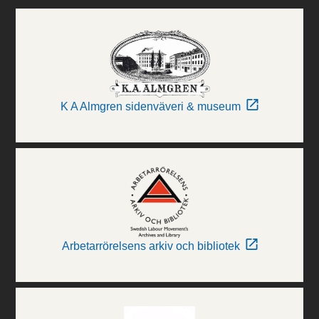
K A Almgren sidenväveri & museum
Arbetarrörelsens arkiv och bibliotek