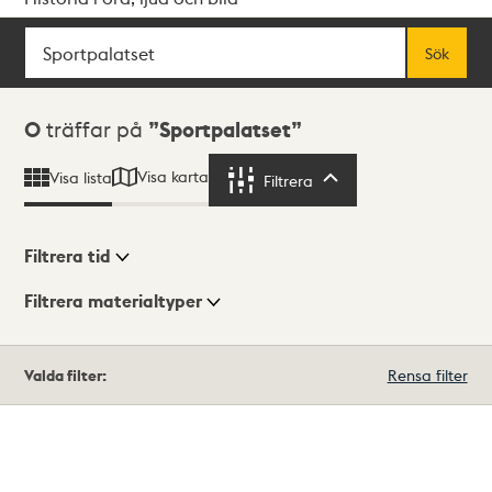
Sök
Fritextsök
Sök
Sökresultat
0
träffar på
Sportpalatset
Visa karta
Visa lista
Filtrera
Filtrera
Filtrera tid
Filtrera materialtyper
Visningsläge
Totalt
Valda filter:
Rensa filter
0
träffar
Lista
Karta