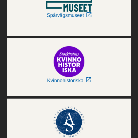
Spårvägsmuseet
Kvinnohistoriska