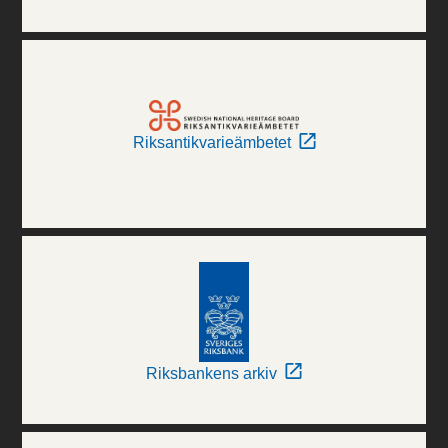
Riksantikvarieämbetet
Riksbankens arkiv