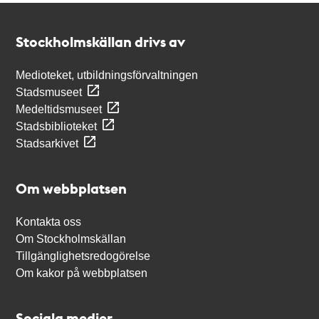
Kontakt
Stockholmskällan
Stockholmskällan drivs av
Medioteket, utbildningsförvaltningen
Stadsmuseet
Medeltidsmuseet
Stadsbiblioteket
Stadsarkivet
Om webbplatsen
Kontakta oss
Om Stockholmskällan
Tillgänglighetsredogörelse
Om kakor på webbplatsen
Sociala medier