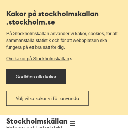
Kakor på stockholmskallan
.stockholm.se
På Stockholmskällan använder vi kakor, cookies, för att
sammanställa statistik och för att webbplatsen ska
fungera på ett bra sätt för dig.
Om kakor på Stockholmskällan
Godkänn alla kakor
Välj vilka kakor vi får använda
Till
Till
Stockholmskällan
navigationen
huvudinnehållet
Historia i ord, ljud och bild