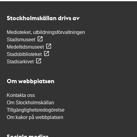
Kontakt
Stockholmskällan
Stockholmskällan drivs av
Medioteket, utbildningsförvaltningen
Stadsmuseet
Medeltidsmuseet
Stadsbiblioteket
Stadsarkivet
Om webbplatsen
Kontakta oss
Om Stockholmskällan
Tillgänglighetsredogörelse
Om kakor på webbplatsen
Sociala medier