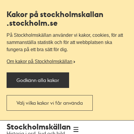
Kakor på stockholmskallan
.stockholm.se
På Stockholmskällan använder vi kakor, cookies, för att
sammanställa statistik och för att webbplatsen ska
fungera på ett bra sätt för dig.
Om kakor på Stockholmskällan
Godkänn alla kakor
Välj vilka kakor vi får använda
Till
Till
Stockholmskällan
navigationen
huvudinnehållet
Historia i ord, ljud och bild