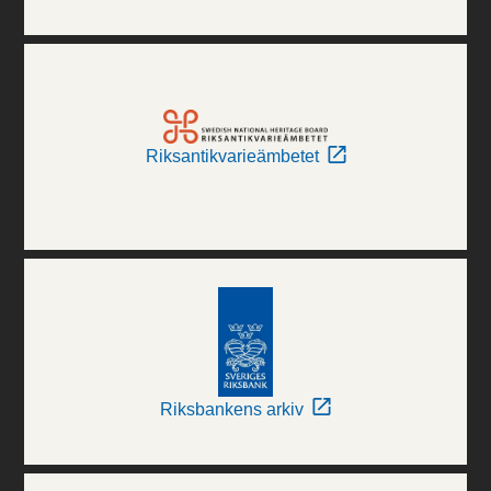
Riksantikvarieämbetet
Riksbankens arkiv