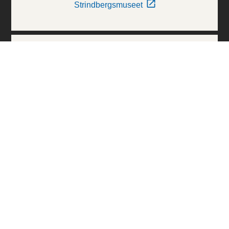
Strindbergsmuseet
Thielska Galleriet
Världskulturmuseerna