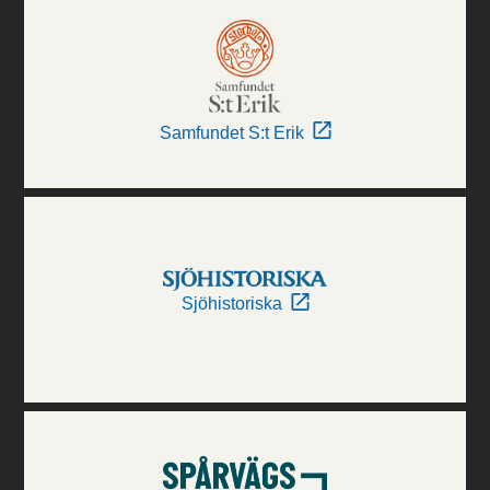
Samfundet S:t Erik
Sjöhistoriska