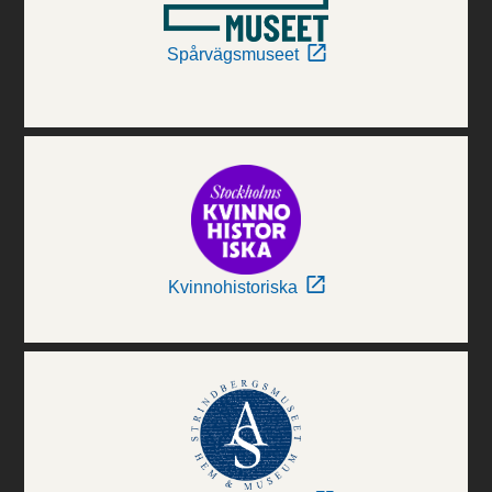
Spårvägsmuseet
Kvinnohistoriska