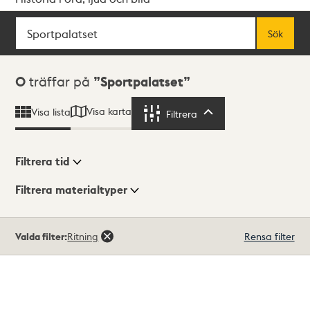
Sök
Fritextsök
Sök
Sökresultat
0
träffar på
Sportpalatset
Visa karta
Visa lista
Filtrera
Filtrera
Filtrera tid
Filtrera materialtyper
Visningsläge
Totalt
Valda filter:
Ritning
Rensa filter
0
träffar
Lista
Karta