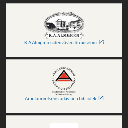
K A Almgren sidenväveri & museum
Arbetarrörelsens arkiv och bibliotek