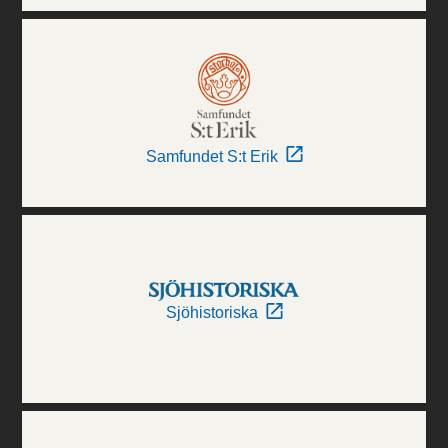
Samfundet S:t Erik
Sjöhistoriska