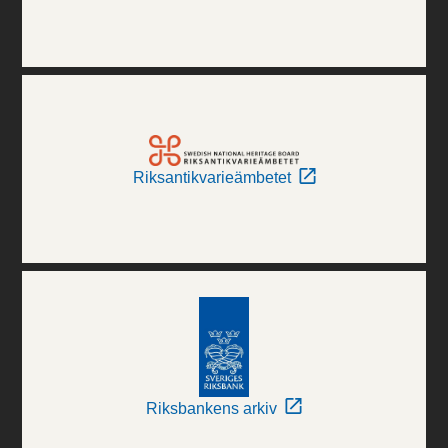
Riksantikvarieämbetet
Riksbankens arkiv