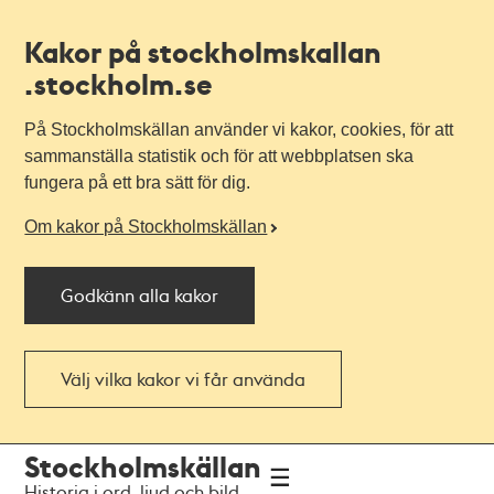
Kakor på stockholmskallan
.stockholm.se
På Stockholmskällan använder vi kakor, cookies, för att
sammanställa statistik och för att webbplatsen ska
fungera på ett bra sätt för dig.
Om kakor på Stockholmskällan
Godkänn alla kakor
Välj vilka kakor vi får använda
Till
Till
Stockholmskällan
navigationen
huvudinnehållet
Historia i ord, ljud och bild