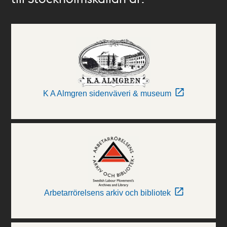
K A Almgren sidenväveri & museum
Arbetarrörelsens arkiv och bibliotek