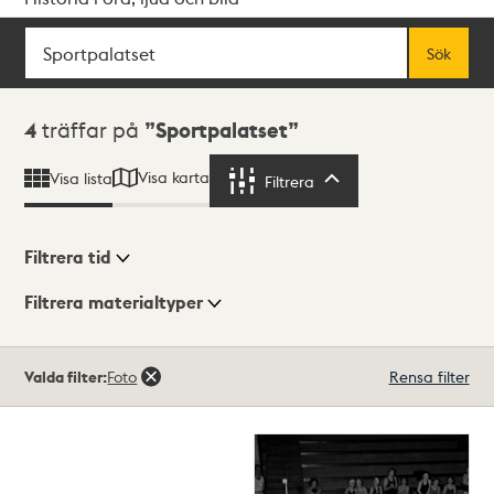
Sök
Fritextsök
Sök
Sökresultat
4
träffar på
Sportpalatset
Visa karta
Visa lista
Filtrera
Filtrera
Filtrera tid
Filtrera materialtyper
Visningsläge
Totalt
Valda filter:
Foto
Rensa filter
4
träffar
Lista
Karta