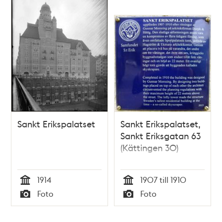
John Byttner för
eklövskransen
Sankt Erikspalatset
Sankt Erikspalatset,
Sankt Eriksgatan 63
(Kättingen 30)
1914
1907 till 1910
Tid
Tid
Foto
Foto
Typ
Typ