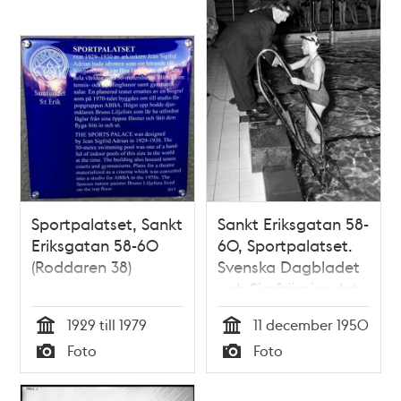
Sportpalatset, Sankt
Sankt Eriksgatan 58-
Eriksgatan 58-60
60, Sportpalatset.
(Roddaren 38)
Svenska Dagbladet
och Simfrämjandets
promotion, på
1929 till 1979
11 december 1950
bilden ses Ulla
Tid
Tid
Foto
Foto
Sundsten tacka
Typ
Typ
promotorn,
medicinalrådet