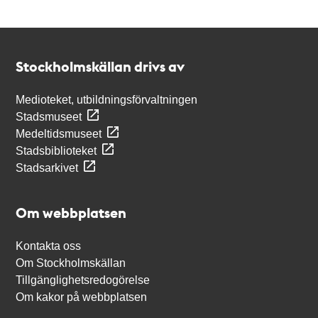
Kontakt
Stockholmskällan
Stockholmskällan drivs av
Medioteket, utbildningsförvaltningen
Stadsmuseet
Medeltidsmuseet
Stadsbiblioteket
Stadsarkivet
Om webbplatsen
Kontakta oss
Om Stockholmskällan
Tillgänglighetsredogörelse
Om kakor på webbplatsen