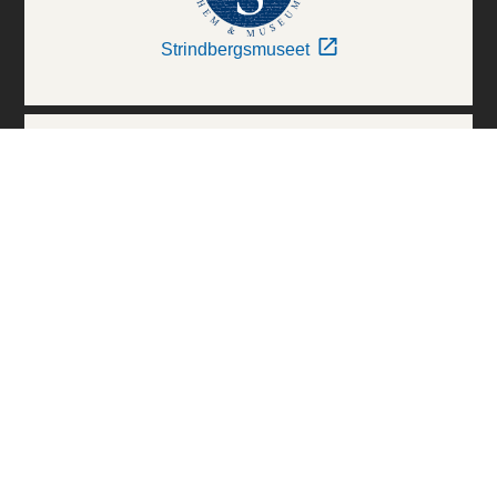
Strindbergsmuseet
Thielska Galleriet
Världskulturmuseerna