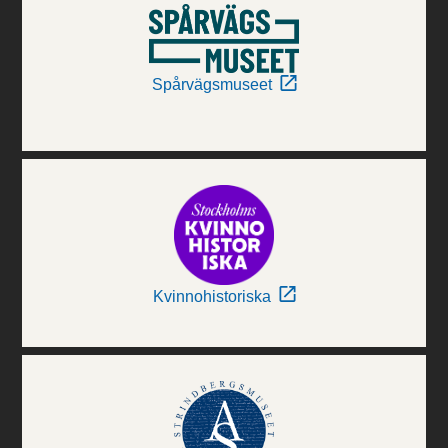
Spårvägsmuseet
Kvinnohistoriska