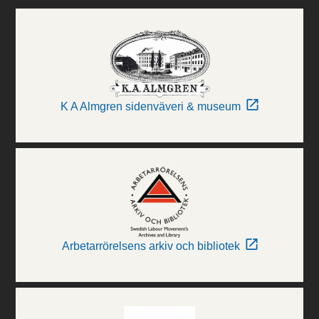
K A Almgren sidenväveri & museum
Arbetarrörelsens arkiv och bibliotek