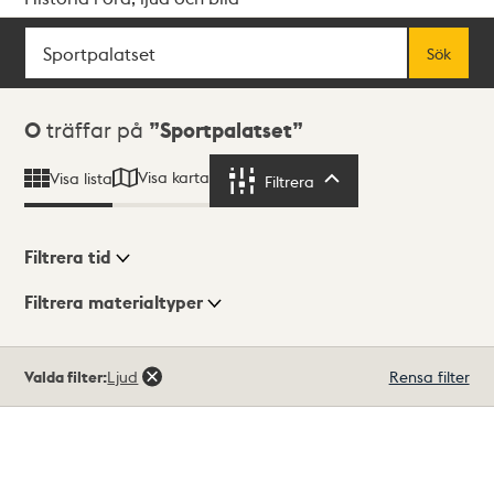
Sök
Fritextsök
Sök
Sökresultat
0
träffar på
Sportpalatset
Visa karta
Visa lista
Filtrera
Filtrera
Filtrera tid
Filtrera materialtyper
Visningsläge
Totalt
Valda filter:
Ljud
Rensa filter
0
träffar
Lista
Karta