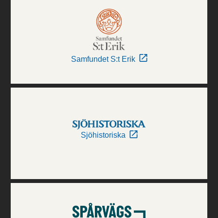
Samfundet S:t Erik
Sjöhistoriska