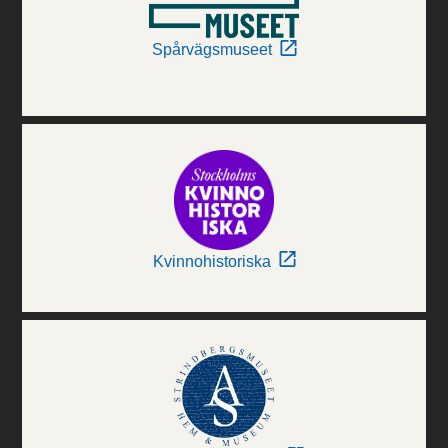
Spårvägsmuseet
Kvinnohistoriska