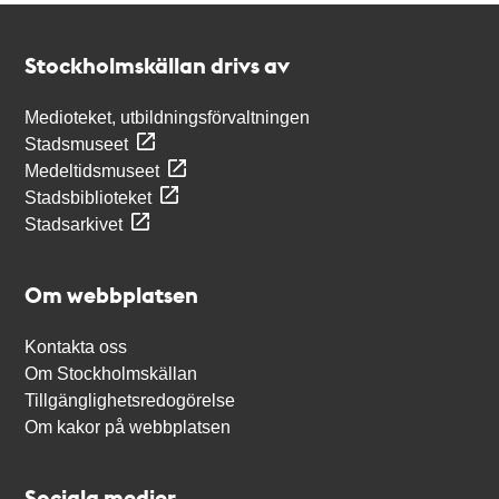
Kontakt
Stockholmskällan
Stockholmskällan drivs av
Medioteket, utbildningsförvaltningen
Stadsmuseet
Medeltidsmuseet
Stadsbiblioteket
Stadsarkivet
Om webbplatsen
Kontakta oss
Om Stockholmskällan
Tillgänglighetsredogörelse
Om kakor på webbplatsen
Sociala medier