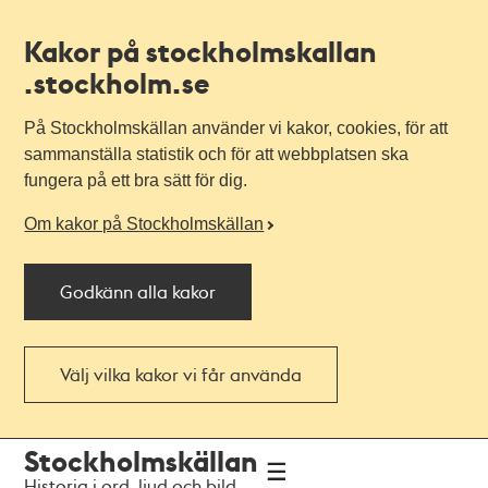
Kakor på stockholmskallan
.stockholm.se
På Stockholmskällan använder vi kakor, cookies, för att
sammanställa statistik och för att webbplatsen ska
fungera på ett bra sätt för dig.
Om kakor på Stockholmskällan
Godkänn alla kakor
Välj vilka kakor vi får använda
Till
Till
Stockholmskällan
navigationen
huvudinnehållet
Historia i ord, ljud och bild