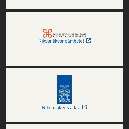
Riksantikvarieämbetet
Riksbankens arkiv