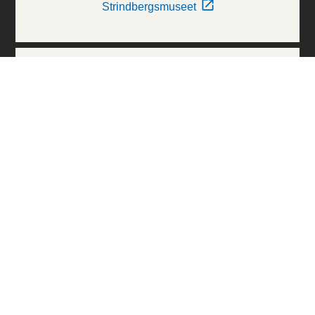
Strindbergsmuseet
Thielska Galleriet
Världskulturmuseerna