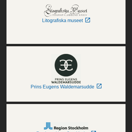
Litografiska museet
Prins Eugens Waldemarsudde