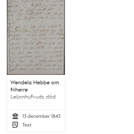
Wendela Hebbe om
friherre
Leijonhufvuds död
och den sörjande
änkan - brev 1843
13 december 1843
Tid
Text
Typ