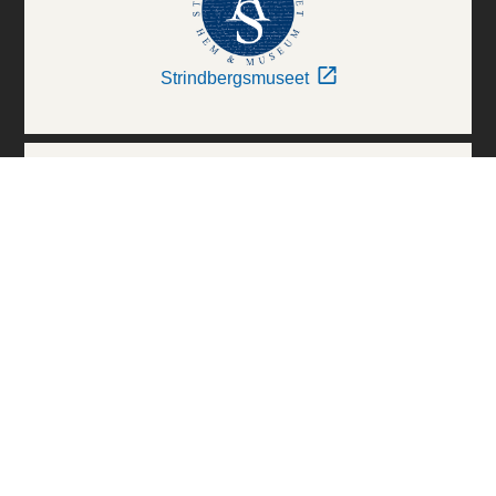
Strindbergsmuseet
Thielska Galleriet
Världskulturmuseerna