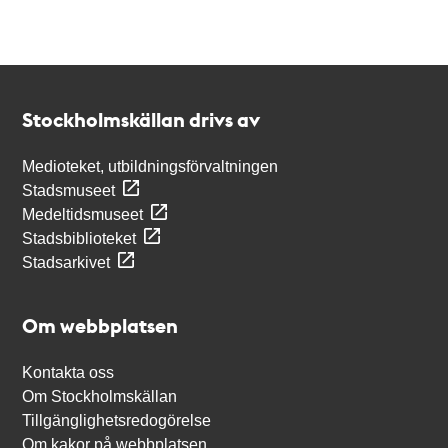
Kontakt
Stockholmskällan
Stockholmskällan drivs av
Medioteket, utbildningsförvaltningen
Stadsmuseet
Medeltidsmuseet
Stadsbiblioteket
Stadsarkivet
Om webbplatsen
Kontakta oss
Om Stockholmskällan
Tillgänglighetsredogörelse
Om kakor på webbplatsen