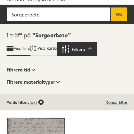
Sök
Fritextsök
Sök
Sökresultat
1
träff på
Sorgearbete
Visa karta
Visa lista
Filtrera
Filtrera
Filtrera tid
Filtrera materialtyper
Visningsläge
Totalt
Valda filter:
Text
Rensa filter
1
träffar
Lista
Karta