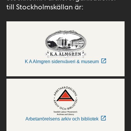
till Stockholmskällan är:
K A Almgren sidenväveri & museum
Arbetarrörelsens arkiv och bibliotek