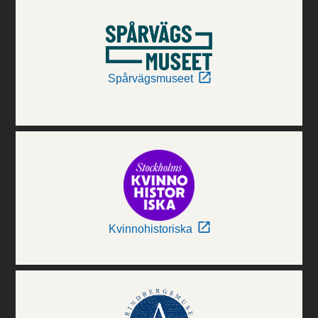
Spårvägsmuseet
Kvinnohistoriska