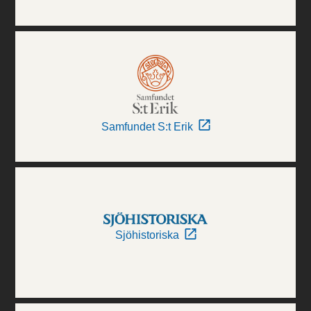
Samfundet S:t Erik
Sjöhistoriska