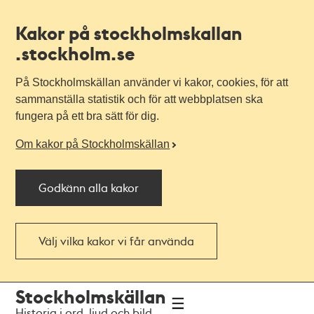
Kakor på stockholmskallan
.stockholm.se
På Stockholmskällan använder vi kakor, cookies, för att
sammanställa statistik och för att webbplatsen ska
fungera på ett bra sätt för dig.
Om kakor på Stockholmskällan
Godkänn alla kakor
Välj vilka kakor vi får använda
Till
Till
Stockholmskällan
navigationen
huvudinnehållet
Historia i ord, ljud och bild