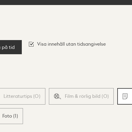
Visa innehåll utan tidsangivelse
a på tid
Litteraturtips
(
0
)
Film & rörlig bild
(
0
)
Foto
(
1
)