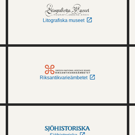
Litografiska museet
Riksantikvarieämbetet