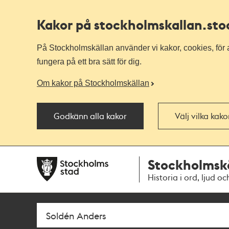
Kakor på stockholmskallan
.st
På Stockholmskällan använder vi kakor, cookies, för a
fungera på ett bra sätt för dig.
Om kakor på Stockholmskällan
Godkänn alla kakor
Välj vilka kak
Till
Till
Stockholmsk
navigationen
huvudinnehållet
Historia i ord, ljud oc
Sök
Fritextsök