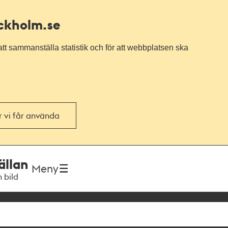
ockholm.se
tt sammanställa statistik och för att webbplatsen ska
or vi får använda
ällan
Meny
h bild