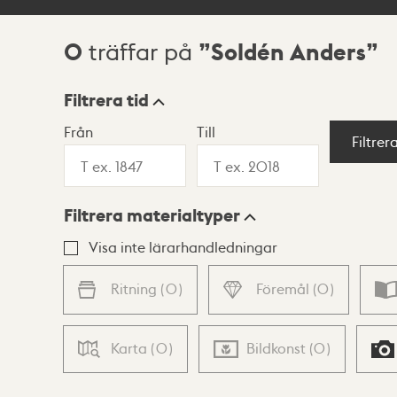
0
Soldén Anders
träffar på
Sökresultat
Filtrera tid
Från
Till
Visningsläge
Filtrer
Filtrera materialtyper
Lista
Karta
Visa inte lärarhandledningar
Ritning
(
0
)
Föremål
(
0
)
Karta
(
0
)
Bildkonst
(
0
)