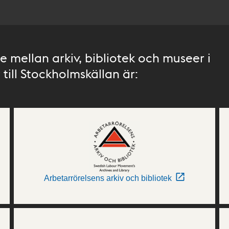
 mellan arkiv, bibliotek och museer i
till Stockholmskällan är:
Arbetarrörelsens arkiv och bibliotek