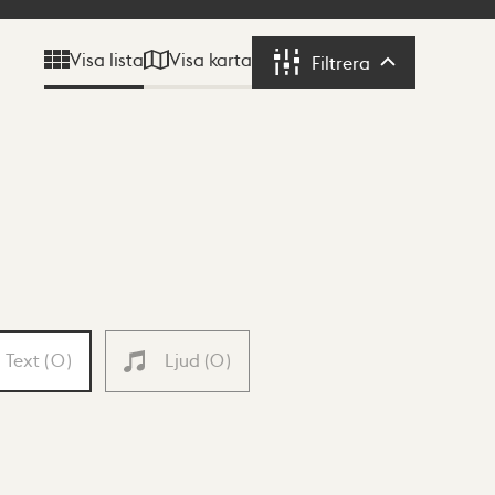
Visa karta
Visa lista
Filtrera
Filtrera
Text
(
0
)
Ljud
(
0
)