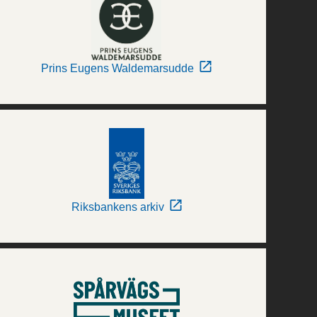
Prins Eugens Waldemarsudde
Riksbankens arkiv