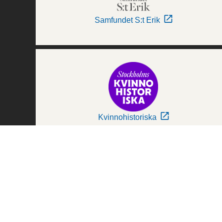
Samfundet S:t Erik
Kvinnohistoriska
Världskulturmuseerna