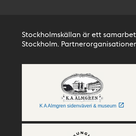
Stockholmskällan är ett samarbete
Stockholm. Partnerorganisationer 
K A Almgren sidenväveri & museum