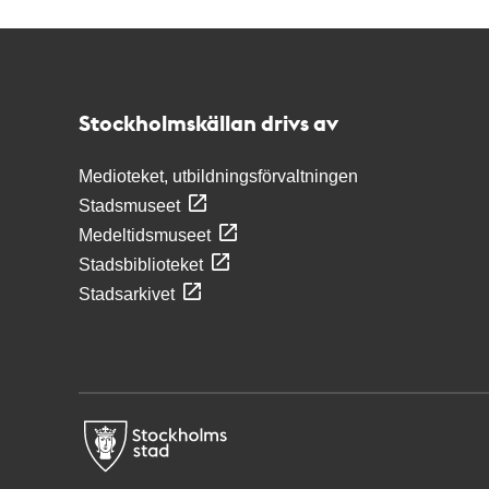
Kontakt
Stockholmskällan
Stockholmskällan drivs av
Medioteket, utbildningsförvaltningen
Stadsmuseet
Medeltidsmuseet
Stadsbiblioteket
Stadsarkivet