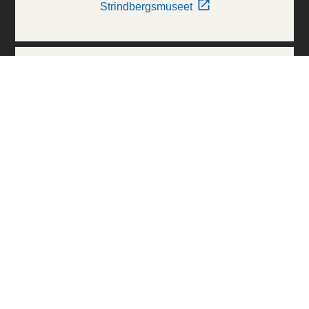
Strindbergsmuseet
Thielska Galleriet
Världskulturmuseerna