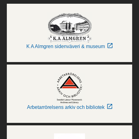
K A Almgren sidenväveri & museum
Arbetarrörelsens arkiv och bibliotek