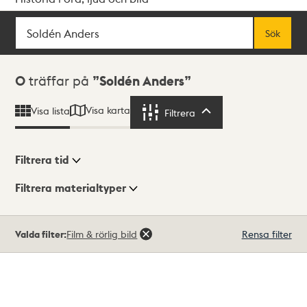
Sök
Fritextsök
Sök
Sökresultat
0
träffar på
Soldén Anders
Visa karta
Visa lista
Filtrera
Filtrera
Filtrera tid
Filtrera materialtyper
Visningsläge
Totalt
Valda filter:
Film & rörlig bild
Rensa filter
0
träffar
Lista
Karta