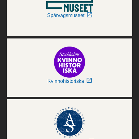
Spårvägsmuseet
Kvinnohistoriska