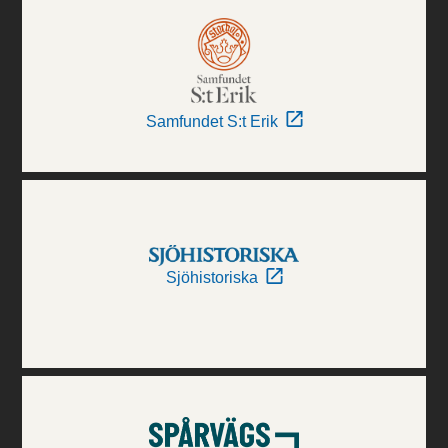
Samfundet S:t Erik
Sjöhistoriska