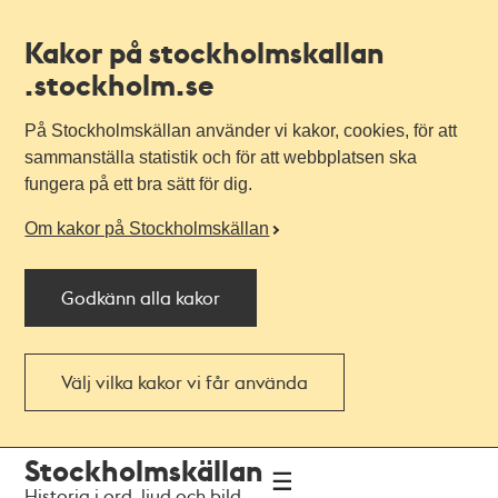
Kakor på stockholmskallan
.stockholm.se
På Stockholmskällan använder vi kakor, cookies, för att
sammanställa statistik och för att webbplatsen ska
fungera på ett bra sätt för dig.
Om kakor på Stockholmskällan
Godkänn alla kakor
Välj vilka kakor vi får använda
Till
Till
Stockholmskällan
navigationen
huvudinnehållet
Historia i ord, ljud och bild