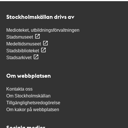
Kontakt
Stockholmskällan
Stockholmskällan drivs av
Medioteket, utbildningsförvaltningen
Stadsmuseet
Medeltidsmuseet
Stadsbiblioteket
Stadsarkivet
Om webbplatsen
Kontakta oss
Om Stockholmskällan
Tillgänglighetsredogörelse
Om kakor på webbplatsen
Sociala medier