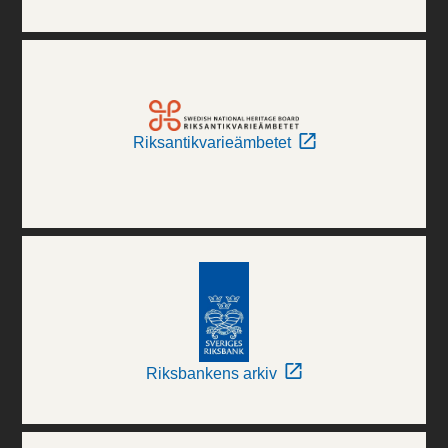
Riksantikvarieämbetet
Riksbankens arkiv