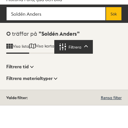
Sök
Fritextsök
Sök
Sökresultat
0
träffar på
Soldén Anders
Visa karta
Visa lista
Filtrera
Filtrera
Filtrera tid
Filtrera materialtyper
Visningsläge
Totalt
Valda filter:
Rensa filter
0
träffar
Lista
Karta