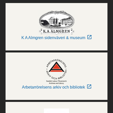
K A Almgren sidenväveri & museum
Arbetarrörelsens arkiv och bibliotek