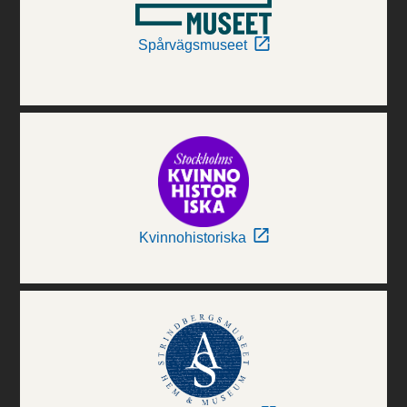
Spårvägsmuseet
Kvinnohistoriska