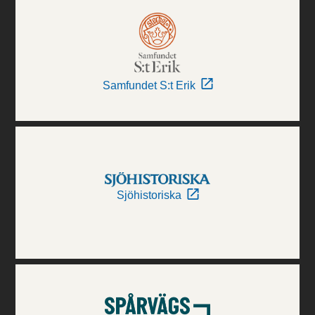
Samfundet S:t Erik
Sjöhistoriska