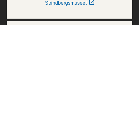
Strindbergsmuseet
Thielska Galleriet
Världskulturmuseerna