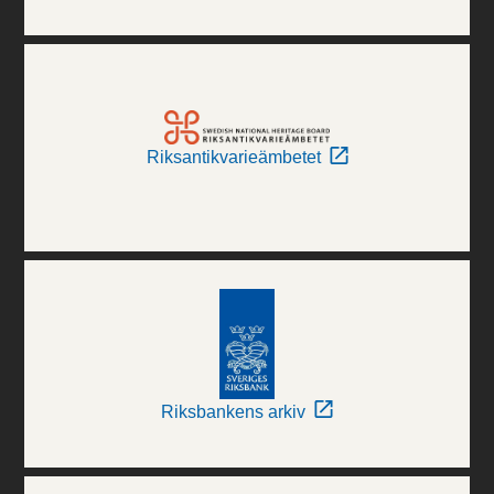
Riksantikvarieämbetet
Riksbankens arkiv