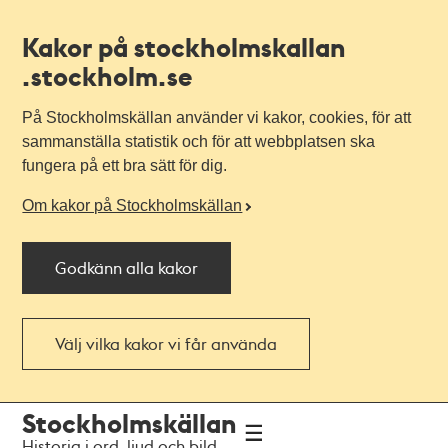
Kakor på stockholmskallan
.stockholm.se
På Stockholmskällan använder vi kakor, cookies, för att
sammanställa statistik och för att webbplatsen ska
fungera på ett bra sätt för dig.
Om kakor på Stockholmskällan
Godkänn alla kakor
Välj vilka kakor vi får använda
Till
Till
Stockholmskällan
navigationen
huvudinnehållet
Historia i ord, ljud och bild