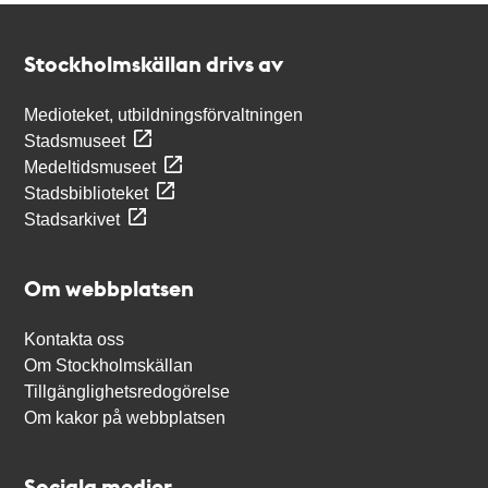
Kontakt
Stockholmskällan
Stockholmskällan drivs av
Medioteket, utbildningsförvaltningen
Stadsmuseet
Medeltidsmuseet
Stadsbiblioteket
Stadsarkivet
Om webbplatsen
Kontakta oss
Om Stockholmskällan
Tillgänglighetsredogörelse
Om kakor på webbplatsen
Sociala medier