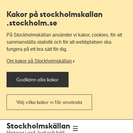
Kakor på stockholmskallan
.stockholm.se
På Stockholmskällan använder vi kakor, cookies, för att
sammanställa statistik och för att webbplatsen ska
fungera på ett bra sätt för dig.
Om kakor på Stockholmskällan
Godkänn alla kakor
Välj vilka kakor vi får använda
Till
Till
Stockholmskällan
navigationen
huvudinnehållet
Historia i ord, ljud och bild