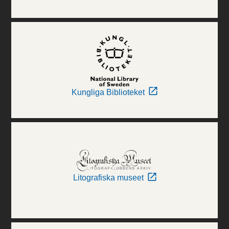
Kungliga Biblioteket
Litografiska museet