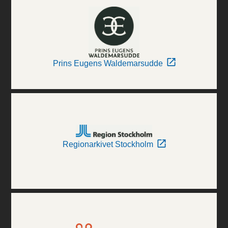
Prins Eugens Waldemarsudde
Regionarkivet Stockholm