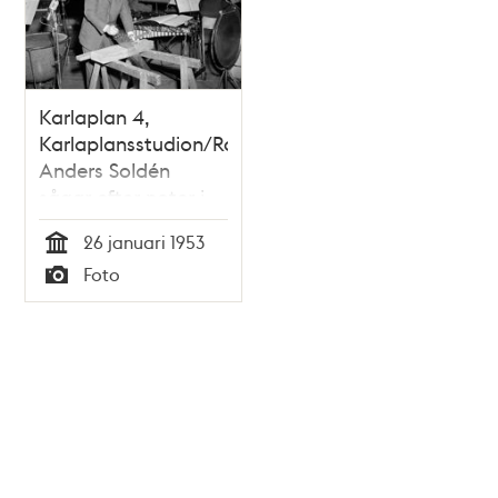
Karlaplan 4,
Karlaplansstudion/Radiotjänst.
Anders Soldén
sågar efter noter i
radioprogrammet
26 januari 1953
""Man bygger ett
Tid
Foto
hus"" i skolradion
Typ