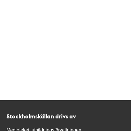
Kontakt
Stockholmskällan
Stockholmskällan drivs av
Medioteket, utbildningsförvaltningen