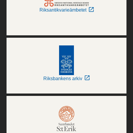
Riksantikvarieämbetet
Riksbankens arkiv