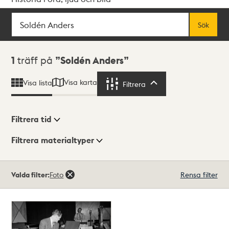
Sök
Fritextsök
Sök
Sökresultat
1
träff på
Soldén Anders
Visa karta
Visa lista
Filtrera
Filtrera
Filtrera tid
Filtrera materialtyper
Visningsläge
Totalt
Valda filter:
Foto
Rensa filter
1
träffar
Lista
Karta